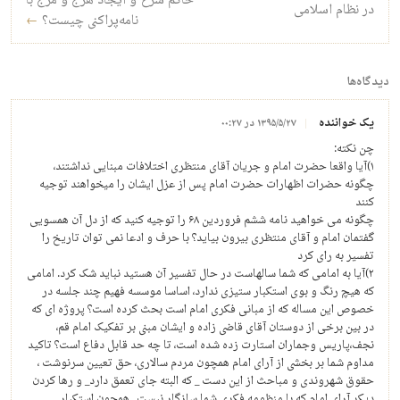
حاکم شرع و ایجاد هرج و مرج با
در نظام اسلامی
نامه‌پراکنی چیست؟
←
دیدگاه‌ها
یک خواننده
۱۳۹۵/۵/۲۷ در ۰۰:۲۷
چن نکته:
۱)آیا واقعا حضرت امام و جریان آقای منتظری اختلافات مبنایی نداشتند،
چگونه حضرات اظهارات حضرت امام پس از عزل ایشان را میخواهند توجیه
کنند
چگونه می خواهید نامه ششم فروردین ۶۸ را توجیه کنید که از دل آن همسویی
گفتمان امام و آقای منتظری بیرون بیاید؟ با حرف و ادعا نمی توان تاریخ را
تفسیر به رای کرد
۲)آیا به امامی که شما سالهاست در حال تفسیر آن هستید نباید شک کرد. امامی
که هیچ رنگ و بوی استکبار ستیزی ندارد، اساسا موسسه فهیم چند جلسه در
خصوص این مساله که از مبانی فکری امام است بحث کرده است؟ پروژه ای که
در بین برخی از دوستان آقای قاضی زاده و ایشان مبنی بر تفکیک امام قم،
نجف،پاریس و‌جماران استارت زده شده است، تا چه حد قابل دفاع است؟ تاکید
مداوم شما بر بخشی از آرای امام همچون مردم سالاری، حق تعیین سرنوشت ،
حقوق شهروندی و مباحث از این دست _ که البته جای تعمق دارد_ و رها کردن
دیکر آرای امام که با منظومه فکری شما سازگار نیست_ همچون استکبار