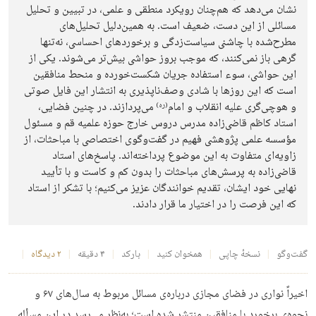
نشان می‌دهد که هم‌چنان رویکرد منطقی و علمی، در تبیین و تحلیل
مسائلی از این دست، ضعیف است. به همین‌دلیل تحلیل‌های
مطرح‌شده با چاشنی سیاست‌زدگی و برخوردهای احساسی، نه‌تنها
گرهی باز نمی‌کنند، که موجب بروز حواشی بیش‌تر می‌شوند. یکی از
این حواشی، سوء استفاده جریان شکست‌خورده و منحط منافقین
است که این روزها با شادی وصف‌ناپذیری به انتشار این فایل صوتی
و هوچی‌گری علیه انقلاب و امام
می‌پردازند. در چنین فضایی،
(ره)
استاد کاظم قاضی‌زاده مدرس دروس خارج حوزه‌ علمیه‌ قم و مسئول
مؤسسه علمی پژوهشی فهیم در گفت‌وگوی اختصاصی با مباحثات، از
زاویه‌ای متفاوت به این موضوع پرداخته‌اند. پاسخ‌های استاد
قاضی‌زاده به پرسش‌های مباحثات را بدون کم و کاست و با تأیید
نهایی خود ایشان، تقدیم خوانندگان عزیز می‌کنیم؛ با تشکر از استاد
که این فرصت را در اختیار ما قرار دادند.
گفت‌وگو
نسخهٔ چاپی
همخوان کنید
بارکد
۴ دقیقه
۲ دیدگاه
اخیراً نواری در فضای مجازی درباره‌ی مسائل مربوط به سال‌های ۶۷ و
نحوه‌ی برخورد با منافقین منتشر شده است؛ به‌نظر می‌رسد در این مسأله