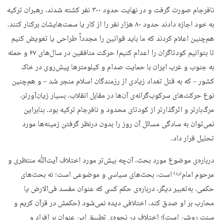
نافرجام صورت گرفت و در نهایت حدود ۳۰۰ نفر کشته شدند، رهبران ترکیه
به خود اجازه دادند حدود ۸۰ هزار نفر را از کار یا سمت‌هایشان برکنار کنند.
هم‌چنین اعلام کردند که ما باید قوانین را مجدداً طراحی یا تعویض کنیم
تا بتوانیم کودتاگران را اعدام کنیم! حرکت منافقین در سال‌های ۶۷ و حمله
به جنوب و غرب ایران با حمایت صدام و کیلومتر‌ها پیش‌روی در خاک
کشور – که به قتل تعداد زیادی از رزمندگان اسلام منجر شد – و هم‌چنین
نوع حرکت‌های سرکوب‌گرانه‌ی آن‌ها در مقابل انقلاب، بسیار زیان‌آورتر،
مرگ‌بارتر و اثرگذارتر از کودتای محدود و نافرجام ترکیه بود. بنابراین
نمی‌توان به سادگی مسائل آن روز را بدون درنظر گرفتن زمینه‌ها مورد
تحلیل قرار داد.
درباره‌ی موضوع مورد بحث، آن‌چه بیش‌تر مورد اختلاف آیت‌ﷲ منتظری و
مرحوم امام
است، بحث‌های سیاسی و موضوعی است؛ نه بحث‌های
(ره)
حکمی. به‌تعبیر دیگر، درباره‌ی حکم کسی که عنوان مفسد فی‌الارض یا
محارب بر او صدق کند، اختلافی دیده نمی‌شود (حکمش در قرآن کریم و
سنت روشن است)؛ اختلاف در نحوه‌ی تطبیق این عنوان بر افراد و