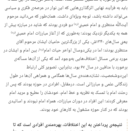
باید به فرآیند نهایی اثرگذاری‌هایی که این نوار در عرصه‌ی فکری و سیاسی
می‌تواند داشته باشد، توجه ویژه‌ای داشت. همان‌طور که می‌دانید مرحوم
آیت‌ﷲ منتظری و امام خمینی
دو فردی بودند که شاید در مبارزه بیش از
(ره)
همه به یکدیگر نزدیک بودند؛ به‌طوری که از آغاز مبارزات امام خمینی
(ره)
یعنی سال‌های ۱۳۴۰ش، یکی از بزرگ‌ترین حامیان ایشان مرحوم آقای
منتظری بودند؛ اما در یکی‌دوسال اواخر حیات امام
، بین امام و ایشان در
(ره)
مورد برخی مسائل اختلاف‌هایی به‌وجود آمد که یکی از آن‌ها مسأله‌ی
برخورد با منافین در سال‌ ۶۷ بود. بنابراین، تصویر کلی ارتباط
این‌دو‌شخصیت، نشان‌دهنده‌ی سال‌ها همگامی و همراهی آن‌ها در طول
زندگانی علمی و مبارزاتی است. درمقابل، افرادی در حوزه بودند که پس از
رحلت امام با تمسک به نظریه‌ و خط امام، خودشان را مطیع و مرید امام
معرفی کردند؛ این افراد در دوران مبارزات، همراه امام نبودند و اساتیدی
بودند که در کنار حوزه مشغول به کارهای خود بودند.
نتیجه‌ی پرداختن به این اختلافات، بهره‌مندی افرادی است که تا