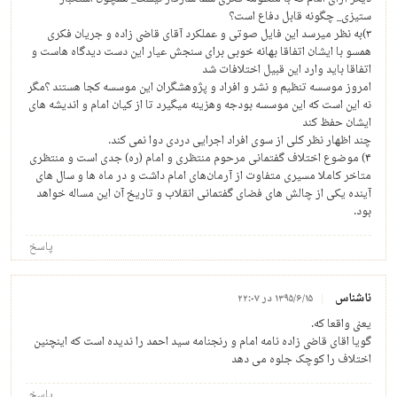
ستیزی_ چگونه قابل دفاع است؟
۳)به نظر میرسد این فایل صوتی و عملکرد آقای قاضی زاده و جریان فکری
همسو با ایشان اتفاقا بهانه خوبی برای سنجش عیار این دست دیدگاه هاست و
اتفاقا باید وارد این قبیل اختلافات شد
امروز موسسه تنظیم و نشر و افراد و پژوهشگران این موسسه کجا هستند ؟مگر
نه این است که این موسسه بودجه و‌هزینه میگیرد تا از کیان امام و اندیشه های
ایشان حفظ کند
چند اظهار نظر کلی از سوی افراد اجرایی دردی دوا نمی کند.
۴) موضوع اختلاف گفتمانی مرحوم منتظری و امام (ره) جدی است و منتظری
متاخر کاملا مسیری متفاوت از آرمان‌های امام داشت و در ماه ها و سال های
آینده یکی از‌ چالش های فضای گفتمانی انقلاب و تاریخ آن این مساله خواهد
بود.
پاسخ
ناشناس
۱۳۹۵/۶/۱۵ در ۲۲:۰۷
یعنی واقعا که.
گویا اقای قاضی زاده نامه امام و رنجنامه سید احمد را ندیده است که اینچنین
اختلاف را کوچک جلوه می دهد
پاسخ