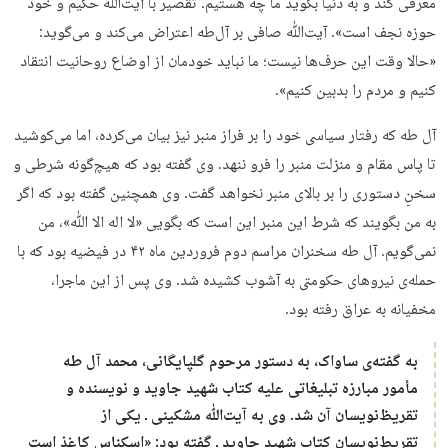
معرفی کند و به دنیا بگوید ما چه هستیم. تقصیر با آیت‌ﷲ حکیم و خود
حوزه نجف است». آیت‌ﷲ صافی بر آل‌طه اعتراض می‌کند و می‌گوید:
«حالا وقت این حرف‌ها نیست؛ ما نباید خودمان از اوضاع روحانیت انتقاد
کنیم و مردم را بدبین کنیم».
آل طه که رفتار سیاسی خود را بر فراز منبر نیز بیان می‌کرده، اما می‌کوشید
تا پاس مقام و منزلت منبر را فرو ننهد. وی گفته بود که هیچ‌گونه شرطی و
سخنِ دستوری را بر بالای منبر نخواهد گفت. وی همچنین گفته بود که اگر
به من بگویند که شرط این منبر این است که بگویی «لا اله الا ﷲ»، من
نمی‌گویم. آل طه سخنران مراسم دوم فروردین ماه ۴۲ در فیضیه بود که با
حمله‌ی نیروهای حکومتی به آشوب کشیده شد. وی پس از این ماجرا،
مخفیانه به عراق رفته بود.
به گفته‌ی ساواک، به دستور مرحوم گلپایگانی، محمد آل طه
مأمور مبارزه تبلیغاتی علیه کتاب شهید جاوید و نویسنده و
تقریظ‌نویسان آن شد. وی به آیت‌ﷲ مشکینی ـ یکی از
تقریط‌نویسان کتاب شهید جاوید ـ گفته بود: «اسکناس کاغذ است