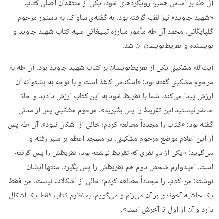
آل طه بر اساس همین رویکردهای خود، یکی از منتقدان اصلی کتاب
«شهید جاوید» نیز لقب گرفته بود. به گفته‌ی ساواک، به دستور مرحوم
گلپایگانی، محمد آل طه مأمور مبارزه تبلیغاتی علیه کتاب شهید جاوید و
نویسنده و تقریظ‌نویسان آن شد.
آیت‌ﷲ مشکینی یکی از تقریط‌نویسان بر کتاب شهید جاوید بود. آل طه به
مرحوم مشکینی گفته بود: «اسکناس کاغذ است و با توجه به پشتوانه آن
ارزش پیدا می‌کند. شما با تقریظ خود به این کتاب ارزش دادید و حالا
حاضر نیستید این تقریظ را پس بگیرید». مرحوم مشکینی پس از مدتی
گفته بود: «کتاب را مجدداً مطالعه کردم؛ خالی از اشکال نبود». آل طه پس
از این اعلام موضع مرحوم مشکینی، در مسجد اعظم بر منبر رفته و
می‌گوید: «یکی از دو نفری که تقریظ نوشته بود، تقریظش را پس گرفته
است. امیدوارم شخص دوم هم تقریظش را پس بگیرد. منتها ایشان
نوشته: من کتاب را مجدداً مطالعه کردم؛ خالی از اشکالات نیست. من فقط
یک حاشیه آخوندی بر آن می‌زنم و می‌گویم، به نظرم کتاب فقط یک اشکال
دارد و آن از اول تا آخرش است».