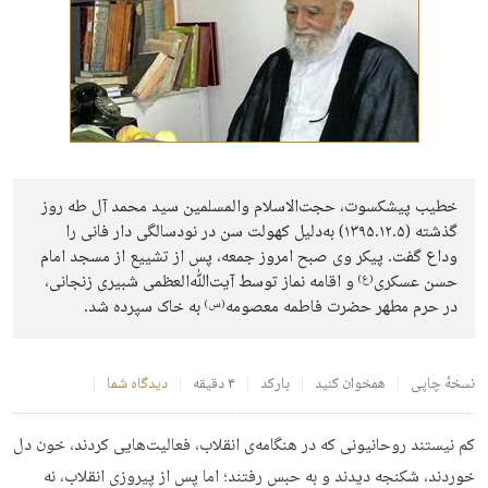
خطیب پیشکسوت، حجت‌الاسلام والمسلمین سید محمد آل‌ طه روز
گذشته (۱۳۹۵.۱۲.۵) به‌دلیل کهولت سن در نودسالگی دار فانی را
وداع گفت. پیکر وی صبح امروز جمعه، پس از تشییع از مسجد امام
حسن عسکری
و اقامه نماز توسط آیت‌ﷲ‌العظمی شبیری زنجانی،
(ع)
در حرم مطهر حضرت فاطمه معصومه
به خاک سپرده شد.
(س)
نسخهٔ چاپی
همخوان کنید
بارکد
۴ دقیقه
دیدگاه شما
کم نیستند روحانیونی که در هنگامه‌ی انقلاب، فعالیت‌هایی کردند، خون دل
خوردند، شکنجه دیدند و به حبس رفتند؛ اما پس از پیروزی انقلاب، نه