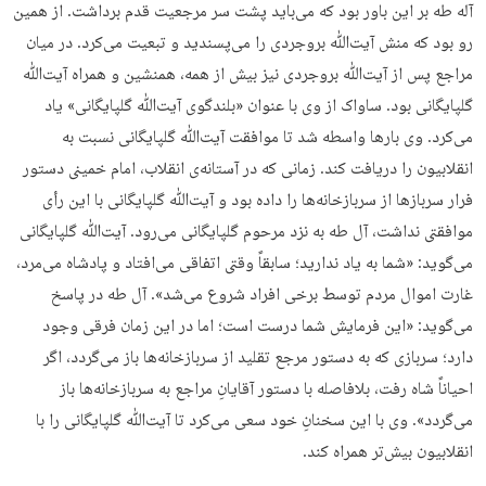
آله طه بر این باور بود که می‌باید پشت سر مرجعیت قدم برداشت. از همین
رو بود که منش آیت‌ﷲ بروجردی را می‌پسندید و تبعیت می‌کرد. در میان
مراجع پس از آیت‌ﷲ بروجردی نیز بیش از همه، همنشین و همراه آیت‌ﷲ
گلپایگانی بود. ساواک از وی با عنوان «بلندگوی آیت‌ﷲ گلپایگانی» یاد
می‌کرد. وی بارها واسطه شد تا موافقت آیت‌ﷲ گلپایگانی نسبت به
انقلابیون را دریافت کند. زمانی که در آستانه‌ی انقلاب، امام خمینی دستور
فرار سربازها از سربازخانه‌ها را داده بود و آیت‌ﷲ گلپایگانی با این رأی
موافقتی نداشت، آل طه به نزد مرحوم گلپایگانی می‌رود. آیت‌ﷲ گلپایگانی
می‌گوید: «شما به یاد ندارید؛ سابقاً وقتی اتفاقی می‌افتاد و پادشاه می‌مرد،
غارت اموال مردم توسط برخی افراد شروع می‌شد». آل طه در پاسخ
می‌گوید: «این فرمایش شما درست است؛ اما در این زمان فرقی وجود
دارد؛ سربازی که به دستور مرجع تقلید از سربازخانه‌ها باز می‌گردد، اگر
احیاناً شاه رفت، بلافاصله با دستور آقایانِ مراجع به سربازخانه‌ها باز
می‌گردد». وی با این سخنانِ خود سعی می‌کرد تا آیت‌ﷲ گلپایگانی را با
انقلابیون بیش‌تر همراه کند.