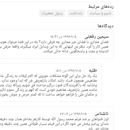
رده‌های مرتبط
تدبیر و سیاست
یادداشت
رسول جعفریان
دیدگاه‌ها
سیمین رفعتی
۱۳۹۶/۱/۰۵ در ۱۵:۴۱
فضای مجازی با فضای غیر مجازی چه فرقی دارد؟ بله در این فضا میتوان هویت
همین کار را کرد. بنظر من اینهایی که به این وسایل ایراد میگیرند واقعا حرفی برا
اندیشه و بجث و پاسخگویی شانه خالی میکنند.
طلبه
۱۳۹۶/۱/۰۸ در ۰۵:۱۰
یک راه حل برای این گونه مشکلات حوزوی که اکثر اوقات به زندگی عامه
مفاهیمی همچون فساد باشد. امکان بازتعریفی فن که ابدا وجود ندارد چ
ونشاید که با آفرینندگان فنون درگیر مباحث فنی شویم زیراکه زیان چ
مانده همین بازتعریف مفاهیم خودی است که آنهم بر زندگی عموم تاثی
و حکمای ملی را فراهم خواهد ساخت تا که کمتر حرص و جوش بخورند
ناشناس
۱۳۹۶/۱/۰۵ در ۲۲:۰۶
اون فتواهای بر ضد فیلم محمد رسول الله توسط الازهر بخاطر همان چند دقیق
صدای پیامبر پخش می شود اگر در این فیلم بسیار طولانی همین چند دقیقه و
منتشر نمی شد