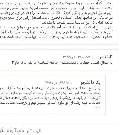
نکته دیگر اینکه توییتر و فیسبوک بیشتر برای کشورهایی اشتغال زایی کرده است 
باشند در حالیکه در ایران بدلیل تحریم بانکی توسط آمریکا چنین امکانی نیست 
آنهم بدلیل تحریم های بانکی آمریکا امکانش نیست لذا رفع فیلتر توییتر و فیسب
در حالیکه این سایتها بدلیل استفاده تجاری باعث اشتغال زایی برای سایر مرد
فایده ندارد که این سایتها فیلتر نشوند یا بشوند.
الان به دلیل اینکه صدور ویزا توسط آمریکا مشروط به بررسی سوابق فرد در ش
کلی بهتر است در این شبکه ها هیچ پستی ارسال نکنند زیرا بعدها خود یا خانواده 
معالجه تحصیل … مسافرت کنند این پستهای ارسالی آنها ممکن است باعث عدم
ناشناس
۱۳۹۶/۱/۰۷ در ۱۲:۵۹
یه سوال: استاد جعفریان تخصصشون جامعه شناسیه یا فقه یا تاریخ؟!
یک دانشجو
۱۳۹۶/۱/۰۷ در ۲۳:۱۹
یه پاسخ: استاد جعفریان تخصصشون تاریخه؛ طبیعتا چون سالهاست رو
بحث جامعه‌شناسی هم ایشون صرفا طرح مساله کردند؛ در علوم انسانی ب
تاریخ‌دان می‌تونه با رویکرد تاریخی درباب مسائل دیگر رشته‌ها (مثل 
مطالعات میان‌رشته‌ای تو علوم انسانی بسیار مهم و برجسته هست. شما
بدید.