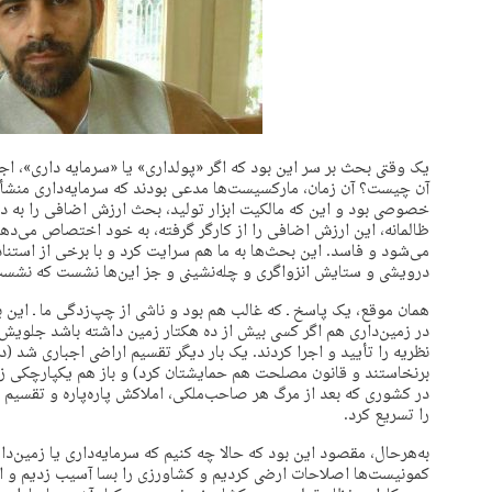
یک وقتی بحث بر سر این بود که اگر «پولداری» یا «سرمایه داری»،
آن چیست؟ آن زمان، مارکسیست‌ها مدعی بودند که سرمایه‌داری منشأ ف
خصوصی بود و این که مالکیت ابزار تولید، بحث ارزش اضافی را به دنبال
ظالمانه، این ارزش اضافی را از کارگر گرفته، به خود اختصاص می‌دهد و 
می‌شود و فاسد. این بحث‌ها به ما هم سرایت کرد و با برخی از استن
درویشی و ستایش انزواگری و چله‌نشینی و جز این‌ها نشست که نشس
همان موقع، یک پاسخ ـ که غالب هم بود و ناشی از چپ‌زدگی ما ـ این ب
در زمین‌داری هم اگر کسی بیش از ده هکتار زمین داشته باشد جلویش 
نظریه را تأیید و اجرا کردند. یک بار دیگر تقسیم اراضی اجباری شد (د
برنخاستند و قانون مصلحت هم حمایشتان کرد) و باز هم یکپارچکی زم
در کشوری که بعد از مرگ هر صاحب‌ملکی، املاکش پاره‌پاره و تقسیم 
را تسریع کرد.
به‌هرحال، مقصود این بود که حالا چه کنیم که سرمایه‌داری یا زمین‌د
کمونیست‌ها اصلاحات ارضی کردیم و کشاورزی را بسا آسیب زدیم و الی 