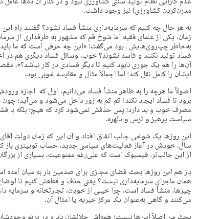
عدم کارایی نظام تولید سنتی کشاورزی نبود و در کنار آن ده‌ها عامل د
مدرن‌کردن کشاورزی) نیز وجود داشت.
به هر حال چه کنیم که سرمایه‌داری منشأ فساد نشود؟ گفتند راه این
زمان، یکی از علمای فقیه اما شوخ قم که مشهور به طرفداری از سرمای
به‌خاطر چپ‌روی‌هایش ـ بود می‌گفت: «این چه حرفی است که ما باید پول
فساد تولید نکنند و فاسد نشوند؟ خوب، وسائل فساد دیگری هم در اخ
آن‌ها را هم یک جوری نابود کنیم تا دیگر فسادی در کار نباشد؟». مقصود
ایشان را کامل نقل کند؛ اما اجمالاً مثال و مقایسه خوبی بود.
اصولاً ما هرچه را به ظاهر منشأ فساد می‌دانیم، اول که اجازه ورود
برود تا فساد ایجاد نکند! کم کم به زور داخل می‌شود و می‌آید؛ چون
مصرف خوب و بد دارد؛ پس حذفش نمی‌شود کرد که هیچ؛ بلکه با فشار 
سیاست پرهیز و ترس و دلهره.
این روزها یک شوخی جالب اتفاق افتاد و آن این که زمان دولت آقای ه
سال، خودش در آغاز فعالیت‌های سیاسی جدید، حساب توییتری باز کرد.
از این جالب‌تر، فیسبوک است که علی‌رغم ممنوعیت، بسیاری از بزرگان
باز هم این روزها بحث فضای مجازی برای صدمین بار به میان آمده است
همان ماجرای سرمایه‌داری نیست؟ یعنی حذف و قطعش کنیم تا اوضاع 
چیزها، منشأ فساد است، چرا خیلی از خوبان، تجارتخانه و سرمایه د
می‌کنند و گاهی به‌عنوان یک مرکز خیریه یا امثال آن.
بحث من اصلاً این‌ها نیست؛ همه‌اش حلالشان باد و در پرتو وجودشان