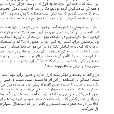
این است که با همه این حرف‌ها، به قول آن دوست، هرگز اجازه ندا
و همه‌اش سخت‌گیری کرده بودیم. یک بار هم که رفتیم بخش خصوصی د
… بزرگ درست کردیم که سه سال است معطلیم تا پول مردم را از او پس
بودیم؛ به‌علاوه، آدم‌های غیر متعهد به قانون هم سررشته‌دار شده بودن
غرض این‌که وقتی ما با هرچه آمد، برخورد منفی کردیم و تنها به جنبه
شد که خود را از گردونه کار و تجربه با این امور خارج کرده و فرصت 
گرفتیم؛ حتی نتوانستیم در تبلیغات دینی، درست از آن ابزارها استفاده
نود درصدش خراب است، چه کسی جرأت حضور دارد؟ کدام استعداد از ب
آن‌جا به‌کار گیرد و به نمایش بگذارد؟ در این موارد، باید میدان را 
دست گذاشت تا ببینیم کی استفاده از آن رسمی و حلال می‌شود! همین 
با فیلم محمد رسول ﷲ و آن همه فتوای الازهر و سعودی و غیره و غیر
صدها بار تکرار شده چه می‌توان گذاشت؟ آیا این رفتار ما عامل بی‌عمل
مسیر رشد و ترقی جامعه نبوده است؟
من واقعاً به جنبه‌های دیگر بحث کاری ندارم و همین برایم مهم است و
فساد احتمالی در استفاده از این ابزاها هستم؛ فساد هست و خیلی از 
یک مسیر درست ـ از میان راه‌های ناهموار پیش رو ـ است. دوستی می‌گ
دستش می‌شکست؛ دوچرخه سوار شد، وقتی می‌افتاد پایش هم می‌شک
مجروح می‌شد و حتی می‌مرد، اما جنازه‌ای داشت؛ بعد هواپیما آمد وق
وسیله‌ای ضمن کمکی که دارد، مشکلات خاص خود را هم دارد؛ هنر ای
افتادنش در حد صفر باشد. نشستن و گفتن این که آدم عاقل، سوار ه
حل نمی‌کند.