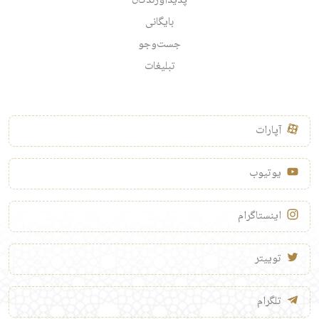
پدیدآورندگان
بایگانی
جست‌وجو
تبلیغات
آپارات
یوتیوب
اینستاگرام
توییتر
تلگرام