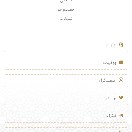
بایگانی
جست‌وجو
تبلیغات
آپارات
یوتیوب
اینستاگرام
توییتر
تلگرام