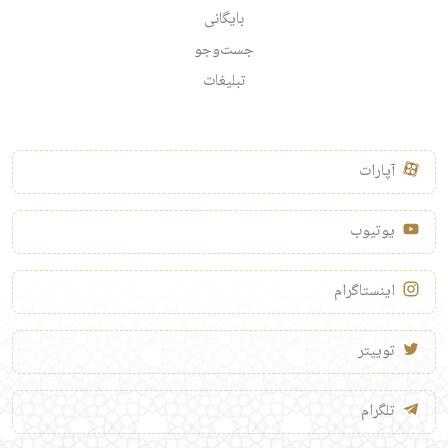
بایگانی
جست‌وجو
تبلیغات
آپارات
یوتیوب
اینستاگرام
توییتر
تلگرام