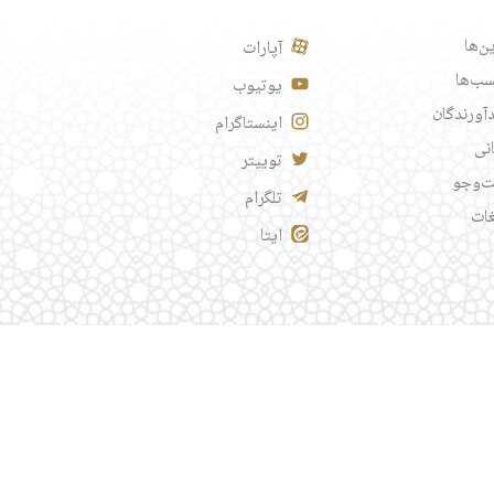
ن‌ها
آپارات
ب‌ها
یوتیوب
آورندگان
اینستاگرام
انی
توییتر
‌وجو
تلگرام
غات
ایتا