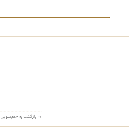
→ بازگشت به «هم‌سویی پن