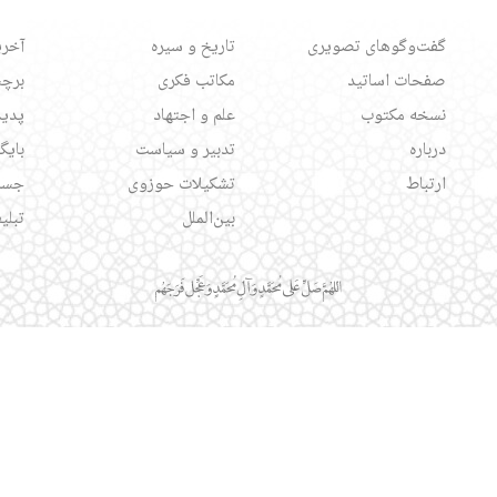
گفت‌وگوهای تصویری
تاریخ و سیره
آخری
صفحات اساتید
مکاتب فکری
برچس
نسخه مکتوب
علم و اجتهاد
پدید
درباره
تدبیر و سیاست
بایگ
ارتباط
تشکیلات حوزوی
جست
بین‌الملل
تبلی