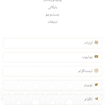
پدیدآورندگان
بایگانی
جست‌وجو
تبلیغات
آپارات
یوتیوب
اینستاگرام
توییتر
تلگرام