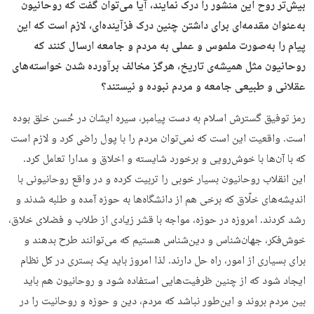
بیش‌تر روح این منشور را درک نمایند، آیا می­‌توان گفت که روحانیون
به‌عنوان مقدمه‌­ای برای داشتن چنین درک فزآینده­‌ا‌ی، لازم است که این
پیام را به‌صورت ملموس و عملی به مردم و جامعه ارسال کنند که
روحانیون مثل همیشه­‌ی تاریخ، هرگز مخالف برآورده شدن خواسته‌­های
عقلانی و طبیعی جامعه و مردم نبوده و نیستند؟
رمز توفیق گسترش اسلام به دست پیامبر، سیره ایشان در حُسن خلق بوده
است. واقعیت این است که نمی‌­توان مردم را با پول راضی کرد و لازم است
که با آن‌ها با خوش‌رویی و برخورد شایسته و اخلاق و مدارا تعامل کرد.
این انقلاب روحانیون بسیار خوبی را تربیت کرده و در واقع روحانیونی با
اندیشه­‌های خلّاق که برخی هم از دانشگاه‌­ها به حوزه آمده و طلبه شدند و
رشد کردند. امروزه در حوزه، مواجه با قشر زیادی از طلاب و فضلای خلاق،
خوش‌فکر، جهان‌­شناس و دین‌شناس هستیم که می­‌توانند طرح بدهند و
برای بسیاری از امور، راه حل دارند. لذا امروز باید یک بستری در کل نظام
ایجاد شود که از چنین ظرفیت‌هایی استفاده شود و روحانیون هم باید
بین مردم بروند و این‌طور نباشد که مردم، دین و حوزه و روحانیت را در