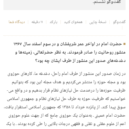
گفت‌وگو نشستم.
گفت‌وگو
نسخهٔ چاپی
همخوان کنید
بارکد
۱۱ دقیقه
دیدگاه شما
حضرت امام در اواخر عمر شریفشان و در سوم اسفند سال ۱۳۶۷
منشور روحانیت را صادر فرمودند. به نظر حضرت­عالی، زمینه‌­ها و
دغدغه­‌های صدور این منشور از طرف ایشان چه بود؟
در زمان صدور این منشور از طرف امام راحل، دغدغه ما، کارهای حوزوی
بود و مجله حوزه را منتشر می­‌کردیم و هدف مجله این بود که بتوانیم
ظرفیت حوزه­‌ها را درخدمت حل نیازهای نظام قرار بدهیم و در واقع می‌­
خواستیم که ظرفیت حوزه به طرف حل نیازهای نظام و جمهوری اسلامی
سوق پیدا کند. از پانزده خرداد تا ۱۳۵۸ که جمهوری اسلامی استقرار یافت،
حضرت امام خمینی ـ به‌عنوان یک حوزوی جامع که از جهت علوم حوزوی
اعم از علوم عقلی و نقلی و فقهی درجات بالایی را طی کرده بودند ـ با یک