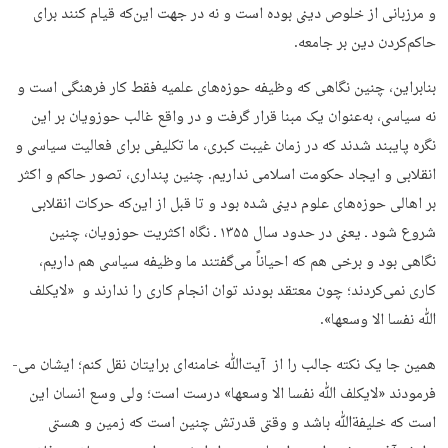
و مرزبانی از خلوص دینی بوده است و نه در جهت این‌که قیام کنند برای
حاکم‌کردن دین بر جامعه.
بنابراین، چنین نگاهی که وظیفه حوزه­‌های علمیه فقط کار فرهنگی است و
نه سیاسی، به‌عنوان یک مبنا قرار گرفت و در واقع غالب حوزویان بر این
نگره پایبند شدند که در زمان غیبت کبری، ما تکلیفی برای فعالیت سیاسی و
انقلابی و ایجاد حکومت اسلامی نداریم. چنین پنداری، تصور حاکم و اکثر
بر اهالی حوزه‌­های علوم دینی شده بود و تا قبل از این‌که حرکات انقلابی
شروع شود ـ یعنی در حدود سال ۱۳۵۵ ـ نگاه اکثریت حوزویان، چنین
نگاهی بود و برخی هم که احیاناً می‌­گفتند ما وظیفه سیاسی هم داریم،
کاری نمی‌کردند؛ چون معتقد بودند توان انجام کاری را ندارند و «لایکلف
ﷲ نفسا الا وسعها».
همین جا یک نکته جالب را از آیت‌­ﷲ خامنه‌­ای برایتان نقل کنم؛ ایشان می‌­
فرمودند «لایکلف ﷲ نفسا الا وسعها» درست است؛ ولی وسع انسان این
است که خلیفة‌ﷲ باشد و وقتی قدرتش چنین است که زمین و هستی