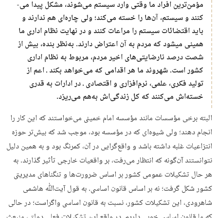
مؤمن‌­ترین افراد ما وقتی وارد سیستم می­‌شوند، مشکل پیدا می‌­
کنند و سیستم، آن‌ها را خسته می‌­کند؛ ولی چاره­‌ای هم ندارند و
باید اقتضائات سیستم را مراعات کنند و در نهایت نظام اداری ما
همینی می­شود که مردم به آن اعتراض دارند. به‌نظر بنده، بیش از
شصت درصد نارضایتی­‌های اخیر مردم، مربوط به نظام اداری
کشور است. شهروند ما هر اقدامی که می‌­خواهد بکند ـ اعم از
تولید فکری، علمی، نرم­‌افزاری و اقتصادی ‌ـ در ادارات به قدری
خسته­‌اش می­‌کنند که کل زندگی‌­اش به‌هم می‌­ریزد.
البته برخی مؤسسات مانند مؤسسه امام خمینی می‌­خواستند که این کار را
انجام دهند؛ ولی شیوه­‌ای که در مؤسسه بود، موجب شد که بیش‌تر حوزه
انتزاعیات غلبه داشته باشد و واقع‌­گرایی در آن، کم­رنگ بود و به همین دلیل
نتوانستند آن‌گونه که انتظار می‌­رفت، بر واقعیات خارجی تأثیر گذارند. به
هر حال تشکیلات عمومی کشور بر اساس ضرورت­‌ها و تنگناهای مدیریتی
کشور شکل گرفت؛ نه بر اساس قانون اساسی. به قول آیت‌­ﷲ هاشمی
شاهرودی، این تشکیلات کشور، نسبت به قانون اساسی واگراست؛ در حالی
که ما قانون اساسی خوبی داریم. در واقع این تشکیلات فعلی دولتی، منبعث