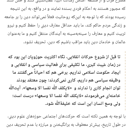
مصرّح قرآن و از فلسفه­ اساس رسالت انبیا، عقب‌نشینی کنند و حس کنند
که مجبور هستند به احکام فردی بسنده نمایند و در واقع، به این نتیجه
رسیده بودند که با توجه به این‌که روحانیت فعلاً نمی‌­تواند دین را بر جامعه
و زندگی مردم حاکم کند، ما باید حداقل معارف دینی را حفظ کنیم و نیرو
تربیت کنیم و معارف را سینه‌به‌سینه به آیندگان منتقل کنیم و ما به‌عنوان
عالمان و خادمان دین باید مراقب باشیم که دین، تحریف نشود.
تا قبل از شروع حرکات انقلابی، نگاه اکثریت حوزویان این بود که
در زمان غیبت کبری، ما تکلیفی برای فعالیت سیاسی و انقلابی و
ایجاد حکومت اسلامی نداریم. برخی هم که احیاناً می‌­گفتند ما
وظیفه سیاسی هم داریم، کاری نمی‌کردند؛ چون معتقد بودند
توان انجام کاری را ندارند و «لایکلف ﷲ نفسا الا وسعها». آیت‌­ﷲ
خامنه‌­ای می‌­فرمودند «لایکلف ﷲ نفسا الا وسعها» درست است؛
ولی وسع انسان این است که خلیفة‌ﷲ شود.
با توجه به همین نکته است که حرکت­‌های اجتماعی حوزه­‌های علوم دینی،
در طول تاریخ، بیش‌تر معطوف به برانگیختن و مبارزه با عدم تحریف دین