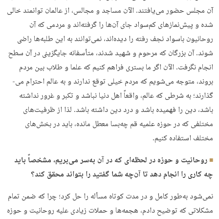
آن مجلس حضور می­‌یافتند. الآن مساجد و مجالس، از عالمان توانمند خالی
شده و پیش‌نمازهای کم‌سواد جای آن‌ها را گرفته‌­اند و مردمی که آن
روحانیون باسواد نجف رفته را دیده‌­اند، نمی‌­توانند به این طلبه­‌ها راضی
شوند. آن بزرگان که مرحوم و شهید شدند، متأسفانه جایگزینی در آن سطح
انجام نگرفت. الآن اگر ما بستری فراهم کنیم که علما و طلاب بین مردم
بروند، متوجه می‌­شویم که مردم خیلی توقع ندارند و به عالم احترام می‌­
گذارند؛ به شرطی که عالم، واقعاً اهل دنیا نباشد و تکبر و غرور نداشته
باشد، دین را فهمیده باشد و درد دین داشته باشد. لذا از ظرفیت­‌های
مختلفی که در حوزه علمیه قم چه‌بسا معطل مانده، باید در بخش‌­های
مختلف استفاده کنیم.
روحانیت و حوزه در لحظه­‌ای که در آن به‌سر می‌­بریم، مشخصاً باید
چه کاری را انجام دهد تا آن‌چه شما گفتید را بتواند محقق کند؟
نمی‌­شود به‌طور کامل و در مدت کوتاه مسأله را حل کرد؛ چرا که ضمن تمام
مشکلاتی که توضیح دادم، هجمه­‌ها و حملات زیادی علیه روحانیت و حوزه