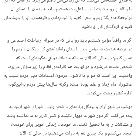
به قدری خسته­‌اش می­‌کنند که کل زندگی‌­اش به‌هم می‌­ریزد. در حالی که اگر
ما واقعا پیرو حضرت امیر و اهل‌­بیت هستیم، باید خودمان را به‌جای آن
مراجعه‌کننده بگذاریم و سعی کنیم با انجام‌دادن وظیفه­‌مان، او را خوشحال
کنیم و گره‌گشای کار او باشیم.
اگر ما واقعاً مؤمن هستیم باید روایاتی که در مقوله ارتباطات اجتماعی و
در عرصه خدمت به مؤمن و در راستای راه‌انداختن کار دیگران داریم را
عملی کنیم؛ در حالی که الآن سامانه خدمات دولتی به‌گونه‌­ای است که
شخص خسته می­‌شود و در نهایت هم کارآمدی نظام را زیر سؤال می­‌برد.
واقعیت این است که دوام ما تاکنون، مرهون اعتقادات دینی مردم نسبت به
عاشورا، امام زمان و علما بوده است؛ وگرنه سال­‌ها پیش مردم به‌این‌گونه
اداره کشور پشت می­‌کردند.
دیشب در شهر آران و بیدگل برنامه­‌ای داشتم؛ رئیس شورای شهر آن‌جا به
بنده می­‌گفت اگر دور شهر ما دیوار بکشند و کسی کاری به ما نداشته باشد
و­ مشکلات را به ما تحمیل نکنند، ما خودمان زندگی خوبی برای خودمان
ایجاد می‌­کنیم و یک چیزی هم به دولت می­‌دهیم؛ در حالی که الآن