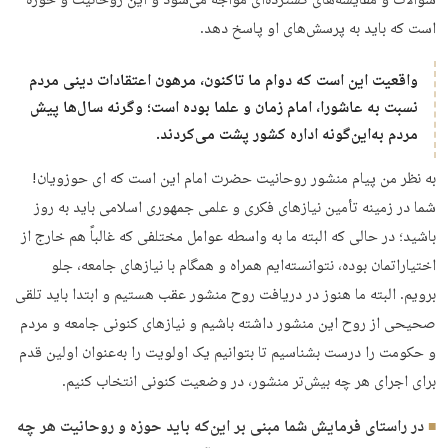
سؤالات و مقایسه­‌های گسترده‌­ای مواجه می­‌شود و این روحانیت و حوزه
است که باید به پرسش­‌های او پاسخ دهد.
واقعیت این است که دوام ما تاکنون، مرهون اعتقادات دینی مردم
نسبت به عاشورا، امام زمان و علما بوده است؛ وگرنه سال­‌ها پیش
مردم به‌این‌گونه اداره کشور پشت می­‌کردند.
به نظر من پیام منشور روحانیت حضرت امام این است که ای حوزویان!
شما در زمینه تأمین نیازهای فکری و علمی جمهوری اسلامی باید به روز
باشید؛ در حالی که البته ما به واسطه عوامل مختلفی که غالباً هم خارج از
اختیارات­مان بوده، نتوانسته‌­ایم همراه و همگام با نیازهای جامعه، جلو
برویم. البته ما هنوز در دریافت روح منشور عقب هستیم و ابتدا باید تلقی
صحیحی از روح این منشور داشته باشیم و نیازهای کنونی جامعه و مردم
و حکومت را درست بشناسیم تا بتوانیم یک اولویت را به‌عنوان اولین قدم
برای اجرای هر چه بیش‌تر منشور، در وضعیت کنونی انتخاب کنیم.
در راستای فرمایش شما مبنی بر این‌که باید حوزه و روحانیت هر چه