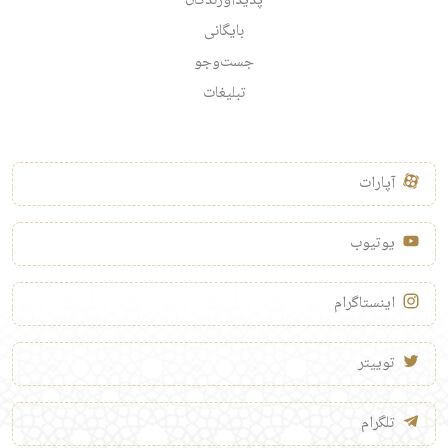
پدیدآورندگان
بایگانی
جست‌وجو
تبلیغات
آپارات
یوتیوب
اینستاگرام
توییتر
تلگرام