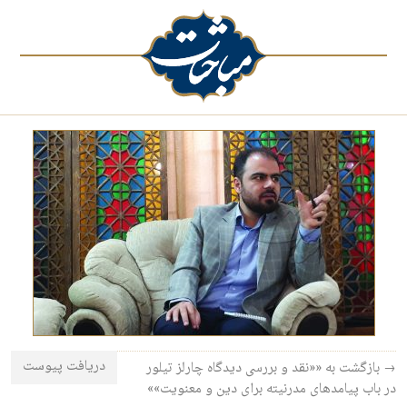
دریافت پیوست
→ بازگشت به ««نقد و بررسی دیدگاه چارلز تیلور
در باب پیامدهای مدرنیته برای دین و معنویت»»