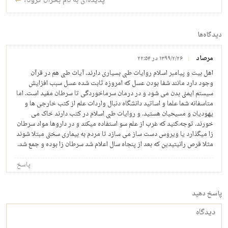
پدیده‌ای به نام بحران کرونا!
←
دیدگاه‌ها
مرصاد
۱۳۹۹/۲/۲۶ در ۲۲:۵۴
اهل بیت و پیامبر اسلام روایات طبی بسیاری دارند. آیات طبی هم در قرآن
وجود دارد مانند شفا بودن عسل که امروزه ثابت شده عسل سبب افزایش
سیستم ایمنی بدن می شود و در درمان سرماخوردگی تا سرطان مفید است. اما
متاسفانه شما علما و اساتید دانشگاه دنبال واردات علم از کتب خارجی ها و
یهودیان و مسیحیان هستید. و روایات طبی اسلام در کتب دارند خاک می
خورند. توجه.کنید که غرب از علم سو استفاده میکند و در داروها مواد سرطان
زا میگذارد یا ویروس دست ساز می سازد تا مردم به بیماری سختی مبتلا شوند
مثلا قرص رانیتیدین که بعد از پنجاه سال اعلام شد سرطان زا بوده و جمع شد.
پاسخ
پاسخ دهید
دیدگاه