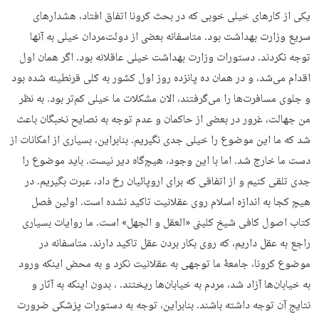
یکی از کارهای خیلی خوبی که در بحث کرونا اتفاق افتاد، هشدارهای
سریع وزارت بهداشت بود. متاسفانه بعضی از دولت‌مردان خیلی به آنها
توجه نکردند. دستورات وزارت بهداشت خیلی عاقلانه بود. اگر همان اول
اقدام می‌شد، و در همان ده پانزده روز اول کشور به کلی قرنطینه شده بود
و جلوی مسافرت‌ها را می‌گرفتند، الان مشکلات ما خیلی کم‌تر بود. به نظر
من جهالت، غرور در بعضی از حاکمان و عدم توجه به نصایح نخبگان باعث
شد که ما این موضوع را خیلی جدی نگیریم. بنابراین، بسیاری از امکانات از
دست ما خارج شد. اما با این وجود، هیچ‌گاه دیر نیست. باید موضوع را
جدی تلقی کنیم و از اتفاقی که برای اروپائیان رخ داد، عبرت بگیریم. در
هیچ کجا به اندازه اسلام روی عقلانیت تاکید نشده است. اولین فصل
کتاب اصول کافی شیخ کلینی «العقل و الجهل» است. ما روایات بسیاری
راجع به عقل داریم، که روی بکار بردن عقل تاکید دارند. متاسفانه در
موضوع کرونا، جامعۀ ما توجهی به عقلانیت نکرد و به محض اینکه ورود
به خیابان‌ها آزاد شد، مردم به خیابان‌ها ریختند. ، بدون اینکه به آثار و
نتایج آن توجه داشته باشند. بنابراین، توجه به دستورات پزشکی ضرورت