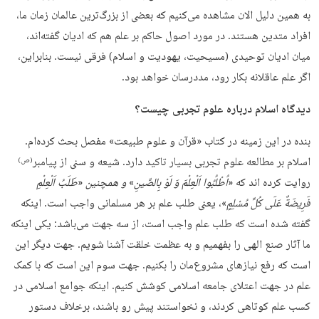
به همین دلیل الان مشاهده می‌کنیم که بعضی از بزرگ‌ترین عالمان زمان ما،
افراد متدین هستند. در مورد اصول حاکم بر علم هم که ادیان گفته‌اند،
میان ادیان توحیدی (مسیحیت، یهودیت و اسلام) فرقی نیست. بنابراین،
اگر علم عاقلانه بکار رود، مددرسان خواهد بود.
دیدگاه اسلام درباره علوم تجربی چیست؟
بنده در این زمینه در کتاب «قرآن و علوم طبیعت» مفصل بحث کرده‌ام.
اسلام بر مطالعه علوم تجربی بسیار تاکید دارد. شیعه و سنی از پیامبر
(ص)
روایت کرده اند که «
اُطْلُبُوا اَلْعِلْمَ
وَ لَوْ
بِالصِّینِ
»
و همچنین
«
طَلَبُ اَلْعِلْمِ
فَرِیضَةٌ عَلَی کُلِّ مُسْلِمٍ
»، یعنی طلب علم بر هر مسلمانی واجب است. اینکه
گفته شده است که طلب علم واجب است، از سه جهت می‌باشد: یکی اینکه
ما آثار صنع الهی را بفهمیم و به عظمت خلقت آشنا شویم. جهت دیگر این
است که رفع نیازهای مشروع‌مان را بکنیم. جهت سوم این است که با کمک
علم در جهت اعتلای جامعه اسلامی کوشش کنیم. اینکه جوامع اسلامی در
کسب علم کوتاهی کردند، و نخواستند پیش رو باشند، برخلاف دستور