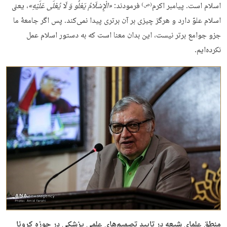
اسلام است. پیامبر اکرم
فرمودند:
«
الْإِسْلَامُ یَعْلُو
وَ
لَا
یُعْلَی
عَلَیْهِ
»
، یعنی
(ص)
اسلام علوّ دارد و هرگز چیزی بر آن برتری پیدا نمی‌کند. پس اگر جامعۀ ما
جزو جوامع برتر نیست، این بدان معنا است که به دستور اسلام عمل
نکرده‌ایم.
منطق علمای شیعه در تایید تصمیم‌های علمی پزشکی در حوزه کرونا