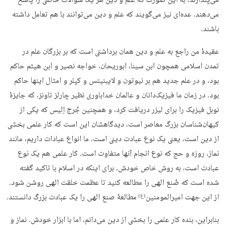
می‌پندارند، به این صورت که علم و دین هر یک سؤالات خاصی را پاسخ
می‌دهند. عده‌ای نیز می‌گویند که علم و دین می‌توانند با هم تعامل داشته
باشند.
عقیدۀ من راجع به علم و دین همان برداشتی است که بر بزرگان علم در
تمدن اسلامی همچون ابن سینا، ابوریحان، خواجه نصیر و ابن هیثم حاکم
بود، و در علم جدید هم بر نیوتون و لایبنیتس و کپلر و امثال اینها حاکم
بود. در زمان ما فیزیک‌دانان و عالمان خداباوری نظیر چارلز تاونز، که جایزۀ
نوبل فیزیک را برای لیزر دریافت کرد، و همچنین جُرج اِلیس که یکی از
کیهان‌شناسان بزرگ معاصر است، دیدگاهشان این است که کار علمی بخشی
از دین است، یعنی یک نوع عبادت دینی است. ما انواع عبادات داریم، مانند
نماز، روزه و حج که نوع انجام آنها متفاوت است. کار علمی هم یک نوع
عبادت است، به روش خاص خودش. برای اینکه در اسلام با تاکید گفته
شده است که صُنع الهی را مطالعه کنید تا عظمت خلقت الهی روشن شود.
از این جهت امیرالمومنین
مطالعۀ صنع الهی را یک عبادت بزرگ دانستند.
(ع)
بنابراین، بنده کار علمی را بخشی از دین می‌دانم، اما با ابزار خودش. نماز و