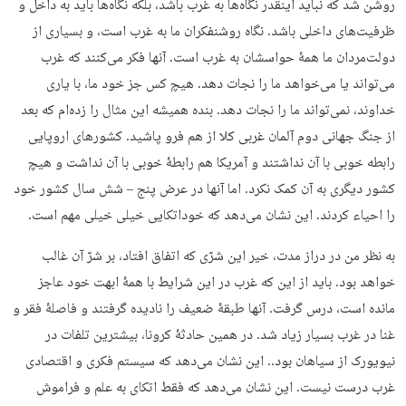
روشن شد که نباید اینقدر نگاه‌ها به غرب باشد، بلکه نگاه‌ها باید به داخل و
ظرفیت‌های داخلی باشد. نگاه روشنفکران ما به غرب است، و بسیاری از
دولت‌مردان ما همۀ حواسشان به غرب است. آنها فکر می‌کنند که غرب
می‌تواند یا می‌خواهد ما را نجات دهد. هیچ کس جز خود ما، با یاری
خداوند، نمی‌تواند ما را نجات دهد. بنده همیشه این مثال را زده‌ام که بعد
از جنگ جهانی دوم آلمان غربی کلا از هم فرو پاشید. کشورهای اروپایی
رابطه خوبی با آن نداشتند و آمریکا هم رابطۀ خوبی با آن نداشت و هیچ
کشور دیگری به آن کمک نکرد. اما آنها در عرض پنج – شش سال کشور خود
را احیاء کردند. این نشان می‌دهد که خوداتکایی خیلی خیلی مهم است.
به نظر من در دراز مدت، خیر این شرّی که اتفاق افتاد، بر شرّ آن غالب
خواهد بود. باید از این که غرب در این شرایط با همۀ ابهت خود عاجز
مانده است، درس گرفت. آنها طبقۀ ضعیف را نادیده گرفتند و فاصلۀ فقر و
غنا در غرب بسیار زیاد شد. در همین حادثۀ کرونا، بیشترین تلفات در
نیویورک از سیاهان بود.. این نشان می‌دهد که سیستم فکری و اقتصادی
غرب درست نیست. این نشان می‌دهد که فقط اتکای به علم و فراموش