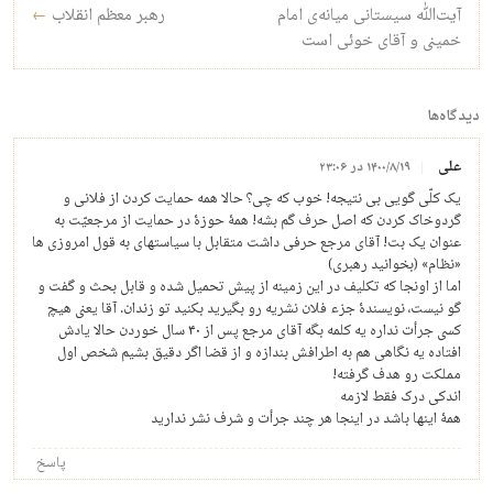
آیت‌الله سیستانی میانه‌ی امام
رهبر معظم انقلاب
←
خمینی و آقای خوئی است
دیدگاه‌ها
علی
۱۴۰۰/۸/۱۹ در ۲۳:۰۶
یک کلّی گویی بی نتیجه! خوب که چی؟ حالا همه حمایت کردن از فلانی و
گردوخاک کردن که اصل حرف گم بشه! همۀ حوزۀ در حمایت از مرجعیّت به
عنوان یک بت! آقای مرجع حرفی داشت متقابل با سیاستهای به قول امروزی ها
«نظام» (بخوانید رهبری)
اما از اونجا که تکلیف در این زمینه از پیش تحمیل شده و قابل بحث و گفت و
گو نیست، نویسندۀ جزء فلان نشریه رو بگیرید بکنید تو زندان. آقا یعنی هیچ
کسی جرأت نداره یه کلمه بگه آقای مرجع پس از ۴۰ سال خوردن حالا یادش
افتاده یه نگاهی هم به اطرافش بندازه و از قضا اگر دقیق بشیم شخص اول
مملکت رو هدف گرفته!
اندکی درک فقط لازمه
همۀ اینها باشد در اینجا هر چند جرأت و شرف نشر ندارید
پاسخ