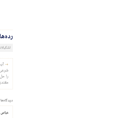
رده‌ه
تشکیلات
راه‌ب
→
آیت
شرعی،
را حل
مقتدی
دیدگاه‌ها
عباس