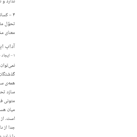
ندارد و ن
۴ – کسا
تحوّل مث
معنای مخ
آداب ای
۱ – ایجاد قدرت بر ارتباط با تراث در دانش‌‌پژوهان
نمی‌توان 
گذشتگان 
همه‌ی سا
سازد تحو
متونی فا
میان هست
است. از 
جدا از د
را نباید