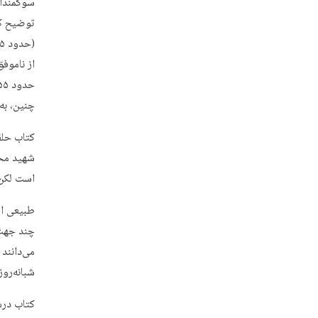
سوگمندان
از ناموف
چنین، به
کتاب حلق
شهید محم
است لکن بیش از نص
طبیعی اس
چند جهت 
می‌دانند
شبانه‌رو
کتاب درسی