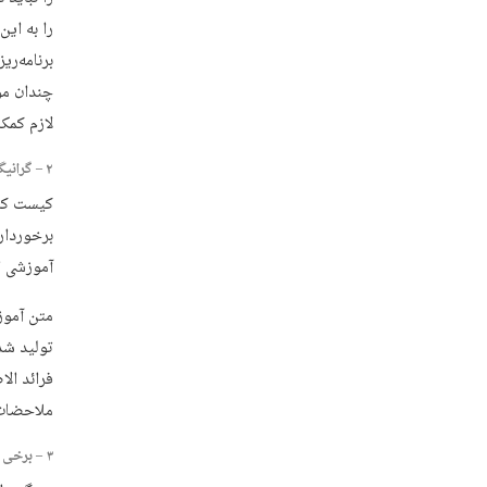
را به ای
برنامه‌ری
چندان مور
لازم کمک 
۲ – گرانیگاه تحول در برنامه‌های درسی با انتخاب یا خلق متون واجد کمال
کیست که 
برخوردار
آموزشی ا
متن آموز
تولید شد
فرائد ال
ملاحضات 
۳ – برخی از آسیب‌های طرح