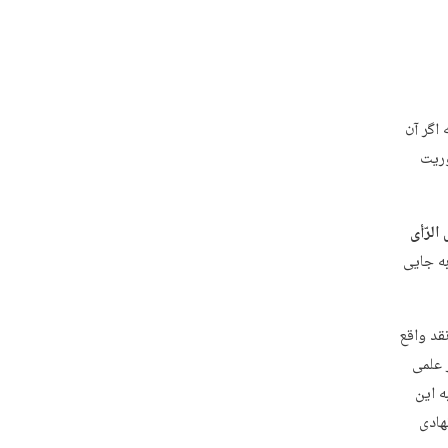
 اگر آن
وریت
َ الرّأی
به جایی
قد واقع
 علمی
ه این
هادی