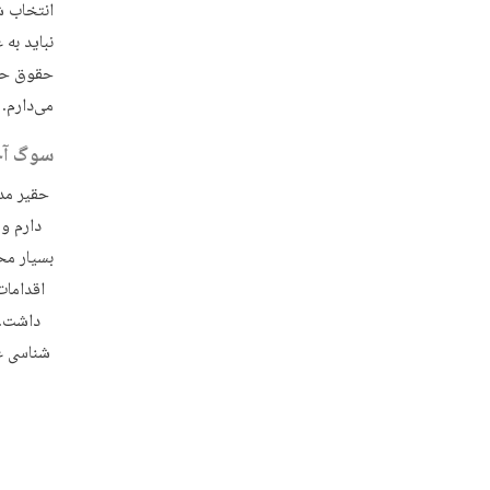
انتخاب ش
نباید به
حقوق حوز
می‌دارم.
سوگ آخ
حقیر مد
دارم و 
بسیار مح
اقدامات
داشت. 
شناسی عل