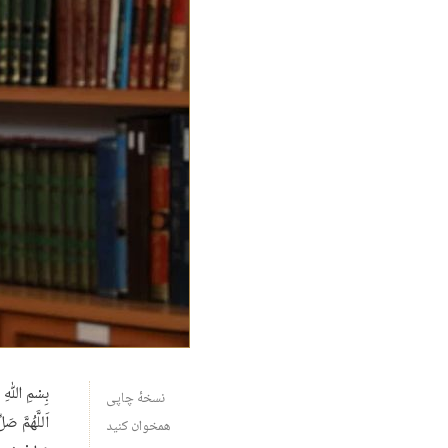
بِسْمِ ﷲِ ال
نسخهٔ چاپی
اَللَّهُمَّ صَ
همخوان کنید