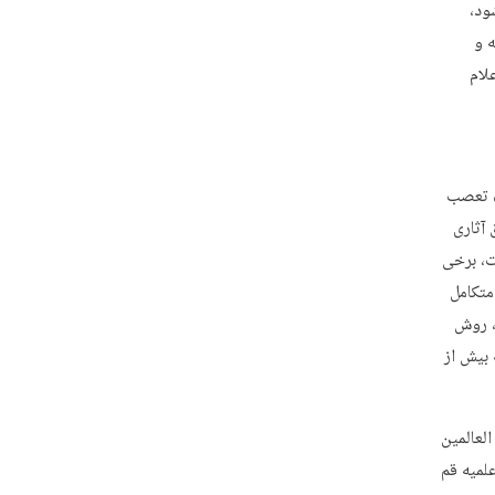
ود،
ه و
لام
ن تعصب
 آثاری
ت، برخی
متکامل
، روش
 بیش از
لعالمین
لمیه قم