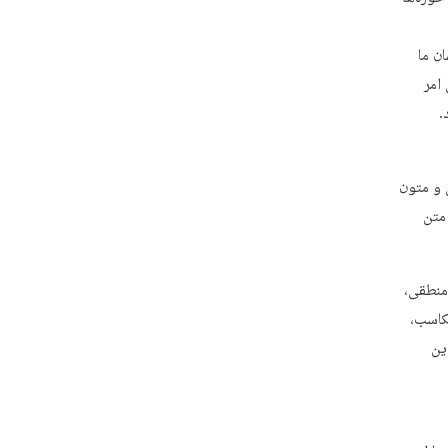
ان ما
 امر
.
 و متون
متن
 منطقی،
کاسب،
ین