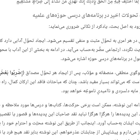
ِمَا اخْتُلِفَ فِيهِ مِنَ الْحَقِّ بِإِذْنِكَ إِنَّكَ تَهْدِي مَنْ تَشَاءُ إِلَى صِرَاطٍ مُسْتَقِيمٍ‏
ه تحولات اخیر در برنامه‌های درسی حوزه‌های علمیه
رود به اصل بحث، یادکرد از نکاتی ضروری می‌نماید:
ل در هر امری به تحوّل مثبت و منفی تقسیم می‌شود. ایجاد تحوّل آدابی دارد که
یت نگردد، ارتجاعی مضّر به‌حساب می‌آید. در ادامه به بخشی از این آداب با مح
ول در برنامه‌های درسی حوزه اشاره می‌شود.
إِضْرِبُوا بَعْض
است که می‌تواند بسیار مفید باشد، چنان که مباحثات فاقد این ارکان کمال، راه 
 مایه دلسردی و نا‌امیدیِ ناموجّه خواهد بود.
ادامه این نوشته، ممکن است برخی حرکت‌ها، کتاب‌ها و درس‌ها مورد ملاحظه و ن
این پدیده‌ها را هرگزِ! هرگز! نباید نقد صاحبان این پدیده‌ها و قصور یا تقصیر
نیت ایشان به‌حساب آورد. اینجانب از طریق این نوشته محبّت و احترام خود را ب
از می‌دارم و پیشاپیش از جنابشان عذرخواهم. این نوشته بنابر نقد هیچ فرد یا ن