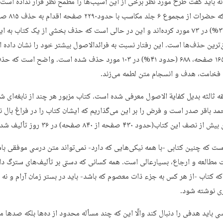
ه باید گفت طرح مورد نظر برخی از این آسیب‌ها را مطمح نظر قرار نداده است. 
توضیح که حضرات از مجموع ۶ جلد مک
(حدود ۳۵%) در ۷۳ مورد کرده‌اند و این در حالی است که حذف بخشی از یک کتاب به ا
ق‌ترین حذف‌ها است. این رفتار نسبت به فرائدالاصول بیشتر خود را نشان داده ا
حدود ۱۶۵۵ صفحه، ۶۸۸ (حدود ۴۱%) در ۱۰۳ مورد حذف شده است. واضح است ک
 فخامت، هدف و انسجام متن لطمه‌ می‌زند.
ه ثالثه بدیل کفایة الاصول معرفی شده است. کتاب مزبور هر چند از نابغه‌ای ش
د باقر صدر است و فرض را بر این می‌گذاریم که ایشان کتاب را در فراغ بال 
ف این کتاب(حدود ۴۳۰ صفحه از ۸۴۰ صفحه) در ۳۶ روز تألیف شده است.
ت که چنین کتابی -با همه نیکی‌هایی که دارد- نمی‌تواند متن درسی موفقی با
مطالعه و ارجاع، بسیارعالی است. همه کسانی که دستی بر تألیف‌های سترگ دار
 که کتاب -از هر کس به جزء ذات معصوم که باشد- باید در بستر زمان آرام و نه
زی نوشته شود.
 باید هدفی را دنبال کند والّا این که چند مسأله محدود از ده‌ها بلکه صد‌ها م