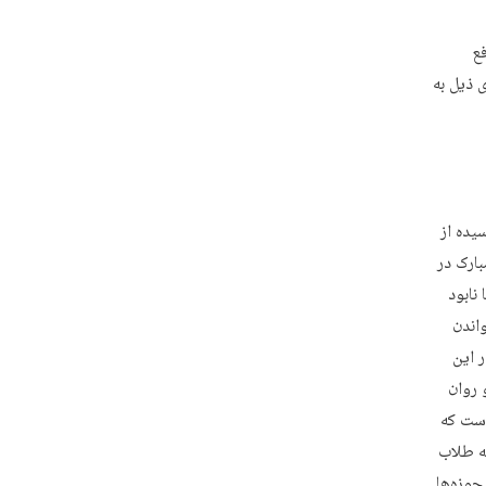
فع
 ذیل به
سیده از
ارک در
نابود
اندن
 این
 روان
است که
ته طلاب
حوزه‌ها