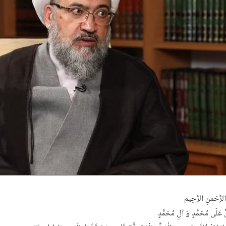
رَّحْمنِ الرَّحِیم
لِّ عَلَى مُحَمَّدٍ وَ آلِ مُحَمَّدٍ