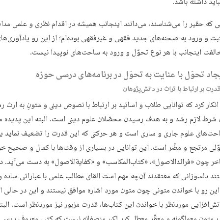
باید داشته باشد.
نی که حقیر را می‌شناسند، می‌دانند اینجانب همیشه در اقدام نظری و علمی مدا
بت و ورود به صحنه‌های جدید فقهی و غیرفقهی بوده‌ام؛ از این رو یادآوری‌های
الفت اینجانب با هر نوع تحوّل و ورود به ساحت‌های نوپیدا نیست.
جاد تحوّل با عنایت به تحوّل در برنامه‌های درسی حوزه
انکار کرد که توانایی طلاب و اساتید بر ارتباط با نصوص دینی و متونِ به ارث ر
شرط لازم رشد و به هدف رسیدن محصّلان علوم دینی است. البته این پدیده مب
حت‌های علوم جاری و ساری است و هر حرکتی که این قدرت را تضعیف نماید یا 
ّلی مرتجع و مضّر است. این توانایی در بسیاری از وقت‌ها با کمال و صحیح خو
خر چون «فرائدالاصول»، «کتاب‌المکاسب» و «کفایةالاصول» به دست می‌آید. در
ند دلسوزانی که معتقدند آن‌چه مهم است القای مطالب علمی با عباراتی ساده و
این رو با خواندن متونی چون متون مورد اشاره موافق نیستند و این در حالی 
انش‌افزایی موردنظر با خواندن این کتاب‌ها، قدرت مزبور نیز موردنظر است. الب
 در متون معماگونه و معقّد معطل کرد لکن منصفانه نیست که کتب معروف درسی 