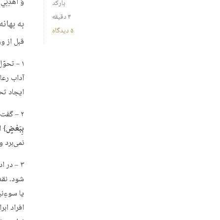
وَ اهْدِنِي ل
بارکد
۴ دقیقه
به بهان
۵ دیدگاه
قبل از و
۱ – تحوّ
آداب رعا
ایجاد تح
۲ – گفت‌وگوی منطقی، منصفانه و مؤدّب، پس از ایجاد هر تحوّل مصداق {
بِبَعْضٍ
} 
نمی‌برد و
۳ – در 
شود. نقد 
یا سوءِ‌
افراد ابر