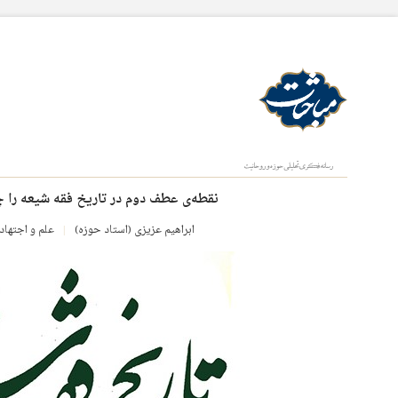
نقطه‌ی عطف دوم در تاریخ فقه شیعه را 
ابراهیم عزیزی (استاد حوزه)
علم و اجتهاد