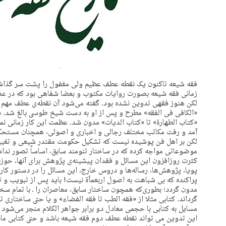
فقه شیعه تاکنون یک نقطه عطف عظیم ولی مغفول را پشت سر گذاش
زمانی فقه شیعه بصورت روایات مکتوب و بعضا شفاهی بود که در ع
«الکافی فی الفقه» مطرح و پس از او به دست شیخ طوسی بالغ شد. در 
«کتاب الطهارة» تا «کتاب الدیات» مدون شد. عظمت این کار زمانی نما
آمد و رفت مکاتب مختلف رجالی و اخباری و اصولی، همچنان مستحک
لکن بر اهل فن پوشیده نیست که تشکیل حکومت مقتدر شیعی و تغیییرا
موضوعاتی مواجه کرده که در ساختار تنومند سابق، اساساً تصور ندا
کثرت روزافزون این مسائل و فقدان پیشینه‌ی پژوهش برای آنها، حوزه ی
پویا، پژوهش‌ها، رساله‌ها و دروس خارج، این مسائل را در دستور کا
پراکنده که بی شباهت به اصول اربعمأة‍ نیست! باید پس از تبویب و 
مدون گردد؛ بطوری‌که همچون ساختار سابق، معاصران را ـ با تمام سختگ
گرداند. کتابی مثلا از «فقه الطب تا فقه الفضاء» و یا حتی ساختاری ت
مسایل به کتابی با حجمی معادل دو برابر جواهر الکلام منجر می‌شود
این تدوین می تواند نقطه عطف دوم فقه شیعه باشد و حتی کتابی مانن