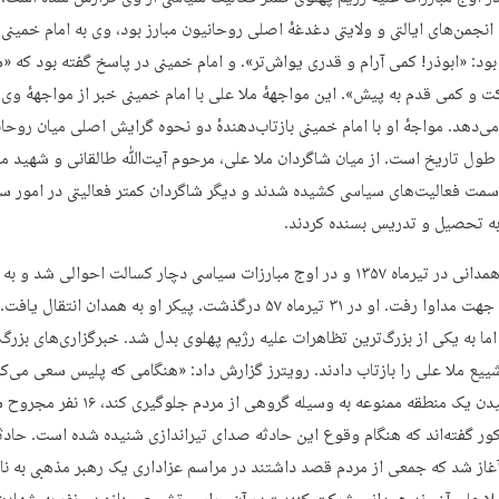
 انجمن‌های ایالتی و ولایتی دغدغهٔ اصلی روحانیون مبارز بود، وی به امام خمینی 
بود: «ابوذر! کمی آرام و قدری یواش‌تر». و امام خمینی در پاسخ گفته بود که «
 و کمی قدم به پیش». این مواجههٔ ملا علی با امام خمینی خبر از مواجههٔ وی ب
‌دهد. مواجهٔ او با امام خمینی بازتاب‌دهندهٔ دو نحوه گرایش اصلی میان روحا
طول تاریخ است. از میان شاگردان ملا علی، مرحوم آیت‌ﷲ طالقانی و شهید م
سمت فعالیت‌های سیاسی کشیده شدند و دیگر شاگردان کمتر فعالیتی در امور س
به تحصیل و تدریس بسنده کردند.
ملأ علی همدانی در تیرماه ۱۳۵۷ و در اوج مبارزات سیاسی دچار کسالت احوالی شد و به
انگلستان جهت مداوا رفت. او در ۳۱ تیرماه ۵۷ درگذشت. پیکر او به همدان انتقال
 اما به یکی از بزرگ‌ترین تظاهرات علیه رژیم پهلوی بدل شد. خبرگزاری‌های بزرگ
ییع ملا علی را بازتاب دادند. رویترز گزارش داد: «هنگامی که پلیس سعی می‌کرد
آتش کشیدن یک منطقه ممنوعه به وسیله گروهی از مردم جلوگیری
کور گفته‌اند که هنگام وقوع این حادثه صدای تیراندازی شنیده شده است. حادث
غاز شد که جمعی از مردم قصد داشتند در مراسم عزاداری یک رهبر مذهبی به نا