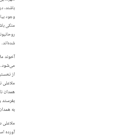
باشند، در
وجود بیای
متکی باشن
روحانیونی
شده‌اند.
آخوند مل
می‌شود. 
از نخستی
همدان نا
بفرستد و
به همدان
ملاعلی د
آورده اس