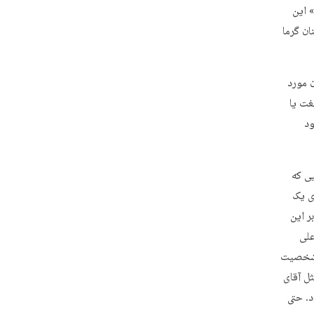
 این
ان گرما
ن مورد
غت یا
ود
یی که
ی یک
ر این
علی
ر شخصیت
ل آقای
د. حتی