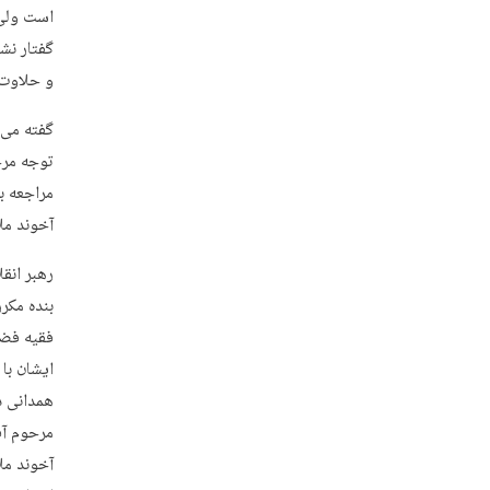
است ولی 
گفتار نش
و حلاوت 
گفته می‌
توجه مرح
مراجعه ب
آخوند مل
رهبر انق
بنده مکر
فقیه فضی
ایشان با
همدانی د
مرحوم آق
آخوند مل