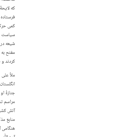
که لایحهٔ
فرستاده 
کمی حرکت
سیاست می
شیعه در 
مفتح به 
کردند و 
جنازهٔ او
مراسم تش
منابع مذ
هنگامی آ