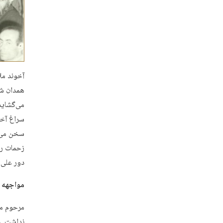
آخوند مل
همدان شک
می‌گشاید 
سراغ آخون
سخن می‌گ
زحمات را 
دور علی
(
مواجهه 
مرحوم مل
نداشت. د