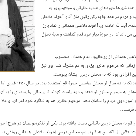
 همه شهرها حوزه‌های علمیه حقیقی و مجتهدپرور به
د و مردم در همه جا به رکن رکینی مثل آقای آخوند ملاعلی
د». آیت‌ﷲ خامنه‌ای، آخوند ملاعلی همدانی را نماد بارز
 می‌داند که در حوزهٔ دیار خود قدم گذاشته و مایهٔ تحوّل
اعلی همدانی از روحانیون بنام همدان محسوب
زمانی که مرحوم حائری یزدی به قم مشرف شد، وی نیز
ن افرادی بود که به محفل درسی ایشان پیوست.
ملاعلی نزدیک به ده سال از محفل مؤسس حوزهٔ قم استفاده بر
مه‌ای به مرحوم حائری نوشتند و درخواست کردند تا روحانی وارسته‌ای را به آن
 امور دینی مردم را سامان دهد. مرحوم حائری هم به شاگرد خود امر کرد و ملا ع
 فرستاد.
ر قم به محفل درسی باثباتی دست یافته بود. یکی از تذکره‌نویسان در شرح احو
ت: «قبل از آنکه من به قم بیایم، مجلس درسی آخوند ملاعلی همدانی رونقی بسز