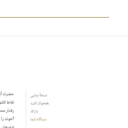
حضرت آیت‌
نسخهٔ چاپی
نقاط کشور
همخوان کنید
رفتار مح
بارکد
آخوند را 
دیدگاه شما
شهرهایی 