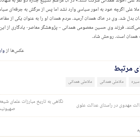
ا علی آخوند همدانی شرکت کنند.» در آن مراسم تشییع جنازه دو نفر به شهاد
ملا علی اگرچه خود به امور سیاسی وارد نشد اما پس از مرگش به جرقه‌ای سیا
ن بدل شد. وی در خاک همدان آرمید. مردم همدان او را به عنوان یکی از مفاخر
می‌کنند. فرزند وی حسین معصومی همدانی – پژوهشگر معاصر- یادگاری از این 
 همدان است. روحش شاد.
عکس‌ها از
وار
ای مرتبط
سیره
ملاعلی همدانی
ملاعلی همدانی
ری نوشته
نگاهی به تاریخ مبارزات علمای شیعه
لت مهدوی در راستای عدالت علوی
صهیونی
د