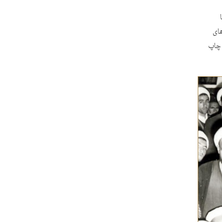
های
 چاپ