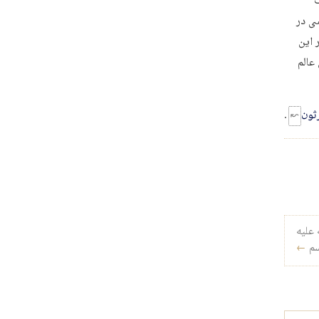
ت
سی در
 این
عالم
ثون
.
 علیه
سم
←