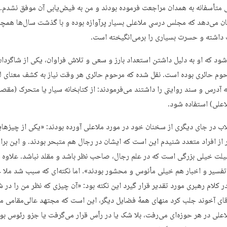
متأسفانه به همدان مراجعت فرموده بودند و من به فیض‌یابی آن موفق نشدم.»
ان می‌دهد که مجلس درسی ملاعلی بسیار پرآوازه بوده و با گذشت سال‌ها همچن
داشته و حسرت بسیاری را برمی‌انگیخته است.
شود که او به دلیل داشتن استعداد بارز و سعی و تلاش فراوان، یکی از شاگردا
وم حائری بوده است. نقل شده که مرحوم حائری هر وقت نیاز به کشف معنای ل
ه آدرس و سند روایتی را داشتند می‌فرمودند: از کتابخانه سیار یا متحرک (مقص
اعلی) استفاده شود.
لاب در جای دیگری از سخنان خود در مورد ملاعلی آورده بودند: «یکی از چیزها
ر از افراد متعدد شنیدم این است که ایشان در رجال هم متبحر بودند. و این برا
لت خیلی بزرگی است که در علم رجال، صاحب نظر باشد و مقلد نباشد. علاوه ب
 تفسیر و اخبار هم خیلی مأنوس و محشور بودند». اما نکته‌ای که سبب شد ملا 
ر کلام رهبری مورد تقدیر قرار گیرد این نکته بود: «آن چیزی که نظر من را د
ای آخوند جلب کرد منهای همهٔ فضایل دیگر، این است که مجتهد عالی‌مقامی مث
اعلی در هر حوزه‌ای می‌رفت، بلا شک یا در رأس قرار می‌گرفت یا جزو رئوس بو