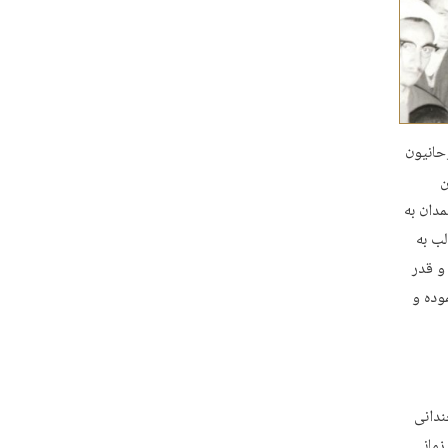
حانیون
ن
مدان به
لب به
و قدر
وده و
ندانی
زمانی