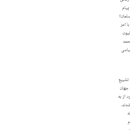
پیام
سلمان!
ا امر
نیون
حمد
یاسی
 یافت. تشییع
 جهان
 از به
 کند، ۱۶ نفر مجروح شدند.
ه
م