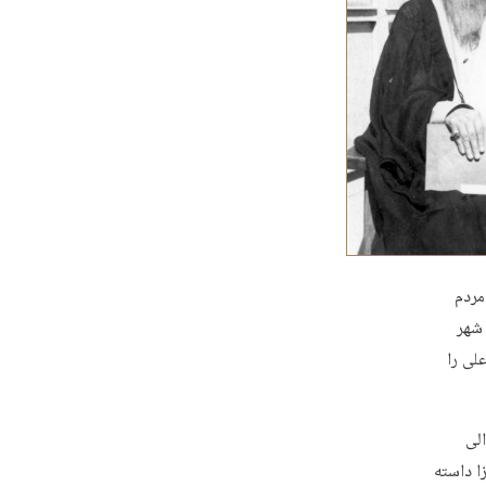
د. در سال ۱۳۵۰ قمری اما مردم
 شهر
لی را
الی
ا داسته