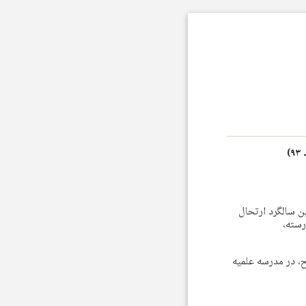
 بازار اصفهان، با همکاری مرکز مدیریت حوزه علمیه، در نظر دارد به مناسبت ۳۰امین سالگرد ارتحال
رسته،
عت گفت: این همايش چهارشنبه ۲۰ اسفندماه سال جاری از ساعت ۹ تا ۱۱ صبح، در مدرسه علميه