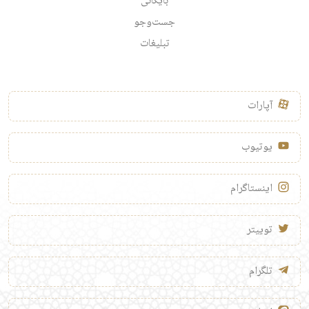
بایگانی
جست‌وجو
تبلیغات
آپارات
یوتیوب
اینستاگرام
توییتر
تلگرام