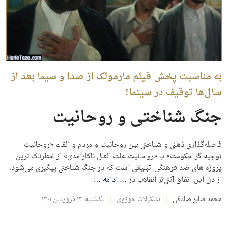
به مناسبت پخش فیلم مارمولک از صدا و سیما بعد از
سال‌ها توقیف در سینما!
جنگ شناختی و روحانیت
فاصله‌گذاری ذهنی و شناختی بین روحانیت و مردم و القاء «روحانیت
توجیه گر حکومت» یا «روحانیت علت العلل ناکارآمدی» از خطرناک ترین
پروژه های ضد فرهنگی-تبلیغی است که در جنگ شناختی پیگیری می‌شود،
از دل این اتفاق آنتی‌تز انقلاب در …
ادامه
…
محمد صابر صادقی
تشکیلات حوزوی
یک‌شنبه، ۱۴ فروردین ۱۴۰۱