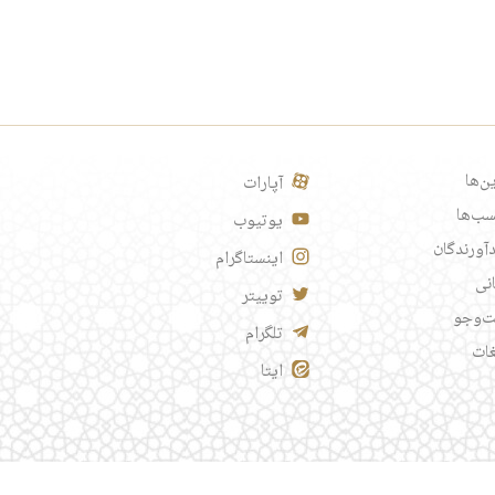
ن‌ها
آپارات
ب‌ها
یوتیوب
آورندگان
اینستاگرام
انی
توییتر
‌وجو
تلگرام
غات
ایتا