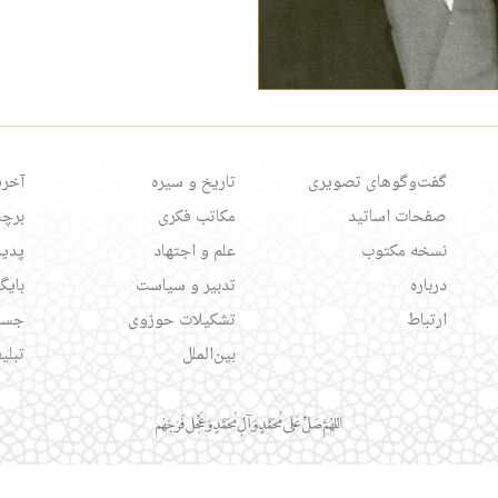
گفت‌وگوهای تصویری
تاریخ و سیره
آخری
صفحات اساتید
مکاتب فکری
برچس
نسخه مکتوب
علم و اجتهاد
پدید
درباره
تدبیر و سیاست
بایگ
ارتباط
تشکیلات حوزوی
جست
بین‌الملل
تبلی