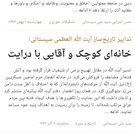
دینی در جامعه معلولین، اخلاق و معنویت، وظایف و احکام، و باورها و
عقاید آنان را ارتقا دهد.»
ادامه
…
حسن اجرایی
،
سید علی سیستانی
تشکیلات حوزوی
چهارشنبه، ۱ بهمن ۱۳۹۳
تدابیر تاریخ‌ساز آیت الله العظمی سیستانی؛
خانه‌ای کوچک و آقایی با درایت
تدبیر آیت الله در مقابل تهییج برخی از شیعیان قرار گرفته بود و آتش
فتنه‌ای مضاعف را فروکش می‌کرد. در حادثه انفجار حرم امامین عسکریین
(ع) نیز، آیت الله از حرکت‌های نابخردانه‌ای که به اختلاف با اهل سنت دامن
می‌زد جلوگیری کرد. در همان روز انفجار، دفتر آیت الله بیانیه‌ای منتشر کرد
و اذعان داشت که این جنایت را تکفیری‌ها با هدف ایجاد فتنه بین مردم
عراق مرتکب شده‌اند، تا زمینه را برای رسیدن به اهداف پلید خود مساعد
نمایند.
ادامه
…
سید علی سیستانی
تاریخ و سیره
سه‌شنبه، ۱۱ آذر ۱۳۹۳