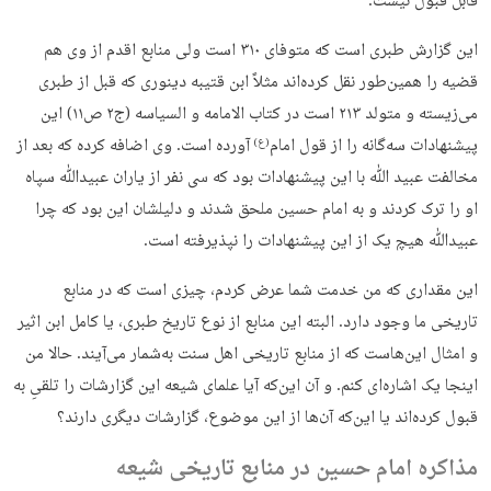
قابل قبول نیست.
این گزارش طبری است که متوفای ۳۱۰ است ولی منابع اقدم از وی هم
قضیه را همین‌طور نقل کرده‌اند مثلاً ابن قتیبه دینوری که قبل از طبری
می‌زیسته و متولد ۲۱۳ است در کتاب الامامه و السیاسه (ج۲ ص۱۱) این
پیشنهادات سه‌گانه را از قول امام
آورده است. وی اضافه کرده که بعد از
(ع)
مخالفت عبید ﷲ با این پیشنهادات بود که سی نفر از یاران عبیدﷲ سپاه
او را ترک کردند و به امام حسین ملحق شدند و دلیلشان این بود که چرا
عبیدﷲ هیچ یک از این پیشنهادات را نپذیرفته است.
این مقداری که من خدمت شما عرض کردم، چیزی است که در منابع
تاریخی ما وجود دارد. البته این منابع از نوع تاریخ طبری، یا کامل ابن اثیر
و امثال این‌هاست که از منابع تاریخی اهل سنت به‌شمار می‌آیند. حالا من
اینجا یک اشاره‌ای کنم. و آن این‌که آیا علمای شیعه این گزارشات را تلقیِ به
قبول کرده‌اند یا این‌که آن‌ها از این موضوع، گزارشات دیگری دارند؟
مذاکره امام حسین در منابع تاریخی شیعه