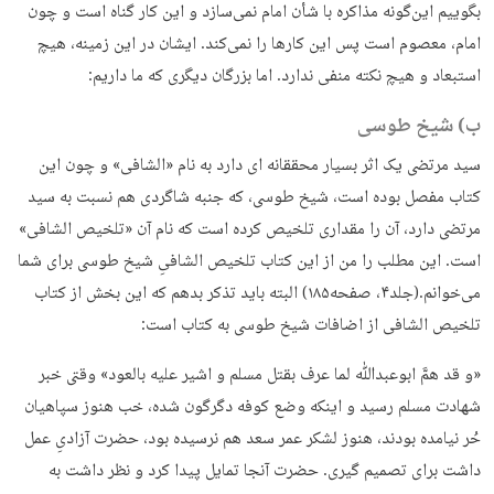
بگوییم این‌گونه مذاکره با شأن امام نمی‌سازد و این کار گناه است و چون
امام، معصوم است پس این کارها را نمی‌کند. ایشان در این زمینه، هیچ
استبعاد و هیچ نکته منفی ندارد. اما بزرگان دیگری که ما داریم:
ب) شیخ طوسی
سید مرتضی یک اثر بسیار محققانه ای دارد به نام «الشافی» و چون این
کتاب مفصل بوده است، شیخ طوسی، که جنبه شاگردی هم نسبت به سید
مرتضی دارد، آن را مقداری تلخیص کرده است که نام آن «تلخیص الشافی»
است. این مطلب را من از این کتاب تلخیص الشافیِ شیخ طوسی برای شما
می‌خوانم.(جلد۴، صفحه۱۸۵) البته باید تذکر بدهم که این بخش از کتاب
تلخیص الشافی از اضافات شیخ طوسی به کتاب است:
«و قد همَّ ابوعبدﷲ لما عرف بقتل مسلم و اشیر علیه بالعود» وقتی خبر
شهادت مسلم رسید و اینکه وضع کوفه دگرگون شده، خب هنوز سپاهیان
حُر نیامده بودند، هنوز لشکر عمر سعد هم نرسیده بود، حضرت آزادیِ عمل
داشت برای تصمیم گیری. حضرت آنجا تمایل پیدا کرد و نظر داشت به