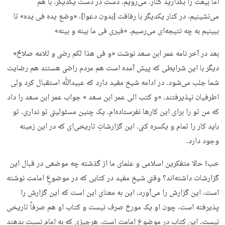
اما بیعت را بگذارید کنار. می‌رویم، دست در دست یکدیگر، با هم
می‌نشینیم، در کنار یکدیگر با رفاقت [بدون دعوا]، «وضع یده فی یده» تا
ببینیم به چه نتیجه‌ای می‌رسیم. «فیری فی ما بینه و بینه»
بعد در آخر نامه عمر ابن سعد نوشت «و فی هذا لکم رضی و للامه صلاحٌ»
دیگر با این شرایطی که پیش آمده است هم مردم راضی هستند هم رضایت
شما جلب می‌شود. در ادامه شیخ مفید دارد که عبیدﷲ استقبال کرد ولی
اطرفیان نپذیرفتند. «و کتب الی عمر ابن سعد » جواب عمر ابن سعد را داد
که من تو را برای این کارها نفرستاده‌ام. یک چنین مسئولیتی تو نداری. تو
باید کار را تمام و یکسره کنی. این گزارشاتِ تاریخی‌ای که در این زمینه
وجود دارد.
خب! حالا متفکرین اسلامی و علمای ما از گذشته چه موضعی در قبال این
گزارشات داشته‌اند؟ وقتی شیخ مفید در کتابی که در موضوعِ امامت نوشته
است، این گزارش را می‌آورد، این به معنای این است که این گزارش را
پذیرفته است، چون او یک مورخ صرف نیست و کتاب او هم صرفاً تاریخی
نیست. این کتاب در موضوع امامت است. هرچیزی که به امام نسبت بدهند