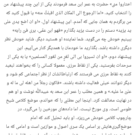
اختاروا منی» حضرت به عمر ابن سعد فرمودند یکی از این چند پیشنهاد من
را انتخاب کنید. «اما الرجوع الی المکان الذی اقبلتُ منه» یا قبول کنید که
من برگردم به همان جایی که آمدم. این پیشنهاد اول. «او ان اضع یدی علی
ید یزید» دستم را در دست یزید بگذارم «فهو ابن عمّی، یری فیّ رایه»
ببینیم خودش چه می‌گوید. شما نماینده او هستید دیگر. شاید خودش نظر
دیگری داشته باشد. بگذارید ما خودمان با همدیگر کنار می‌آییم. این
پیشنهاد دوم. «او ان تسیروا بی الی ثغرٍ من ثغور المسلمین» یا به یکی از
سرحدات بفرستید. یکی از نقاط مرزی. معمولا کسانی را که بخواهند تبعید
کنند به نقاط مرزی می فرستند که ارتباطاتشان از نظر اجتماعی کم شود و
دیگر نتوانند خیلی فعالیت داشته باشند. «فاکون رجلاً من اهله لی ما له و
علیّ ما علیه.» و همین مطلب را عمر ابن سعد به عبیدﷲ نوشت و او هم
در نهایت مخالفت کرد. اینجا این مطلبی را که خواندم، موضع کلامی شیخ
طوسی است. وی مورخ نیست. اما داده‌های مورخین را می‌گیرد، در
چارچوب کلامی خودش می‌ریزد. او باید تحلیل کند که امام
موضع‌گیری‌هایش بر اساس یک سری اصول و موازین است و امامی که ما