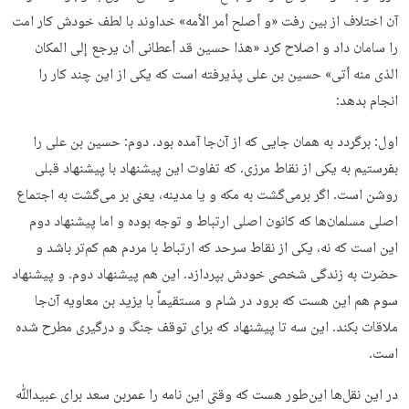
آن اختلاف از بین رفت «و أصلح أمر الأمه» خداوند با لطف خودش کار امت
را سامان داد و اصلاح کرد «هذا حسین قد أعطانی أن یرجع إلى المکان
الذی منه أتى» حسین بن علی پذیرفته است که یکی از این چند کار را
انجام بدهد:
اول: برگردد به همان جایی که از آن‌جا آمده بود. دوم: حسین بن علی را
بفرستیم به یکی از نقاط مرزی. که تفاوت این پیشنهاد با پیشنهاد قبلی
روشن است. اگر برمی‌گشت به مکه و یا مدینه، یعنی بر می‌گشت به اجتماع
اصلی مسلمان‌ها که کانون اصلی ارتباط و توجه بوده و اما پیشنهاد دوم
این است که نه،‌ یکی از نقاط سرحد که ارتباط با مردم هم کم‌تر باشد و
حضرت به زندگی شخصی خودش بپردازد. این هم پیشنهاد دوم. و پیشنهاد
سوم هم این هست که برود در شام و مستقیماً با یزید بن معاویه آن‌جا
ملاقات بکند. این سه تا پیشنهاد که برای توقف جنگ و درگیری مطرح شده
است.
در این نقل‌ها این‌طور هست که وقتی این نامه را عمربن سعد برای عبیدﷲ