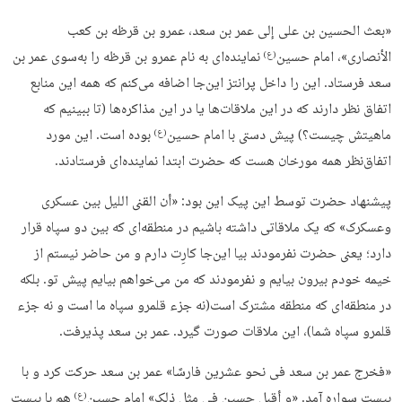
«بعث الحسین بن علی إلى عمر بن سعد، عمرو بن قرظه بن کعب
الأنصاری»، امام حسین
نماینده‌ای به نام عمرو بن قرظه را به‌سوی عمر بن
(ع)
سعد فرستاد. این را داخل پرانتز این‌جا اضافه می‌کنم که همه این منابع
اتفاق نظر دارند که در این ملاقات‌ها یا در این مذاکره‌ها (تا ببینیم که
ماهیتش چیست؟) پیش دستی با امام حسین
بوده است. این مورد
(ع)
اتفاق‌نظر همه مورخان هست که حضرت ابتدا نماینده‌ای فرستادند.
پیشنهاد حضرت توسط این پیک این بود: «أن القنی اللیل بین عسکری
وعسکرک» که یک ملاقاتی داشته باشیم در منطقه‌ای که بین دو سپاه قرار
دارد؛ یعنی حضرت نفرمودند بیا این‌جا کارِت دارم و من حاضر نیستم از
خیمه خودم بیرون بیایم و نفرمودند که من می‌خواهم بیایم پیش تو. بلکه
در منطقه‌ای که منطقه مشترک است(نه جزء قلمرو سپاه ما است و نه جزء
قلمرو سپاه شما)، این ملاقات صورت گیرد. عمر بن سعد پذیرفت.
«فخرج عمر بن سعد فی نحو عشرین فارسًا» عمر بن سعد حرکت کرد و با
بیست سواره آمد. «و أقبل حسین فی مثل ذلک» امام حسین
هم با بیست
(ع)