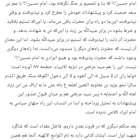
امام حسین
که بنا و تصمیمِ بر جنگ نگرفته بود. امام حسین
با عمر بن
(ع)
(ع)
سعد صحبت کرد و پیشنهادات خودش را مطرح کرد و نپذیرفتند و وقتی
نپذیرفتند این‌جا دو راه برای حضرت باقی می‌ماند. یا این‌که تسلیم بلاقید
و شرط بشود در برابر عبیدﷲ بن زیاد یا این‌که تن به شهادت بدهد. و
حضرت آن ذلت را نپذیرفت که تسلیمِ در برابر عبیدﷲ بشود. اما این معنای
آن نیست که حضرت راه‌های دیگر را مسدود می‌دانست. نه! راه‌های دیگری
وجود داشت که حضرت پذیرفته بود و هیچ ایرادی به امام حسین
(ع)
نیست. این را هم سید مرتضی در تنزیه الانبیاء، صفحه ۱۷۷ آورده است:
«ولما رای ان لا سبیل له الی العود و لا الی دخول الکوفه سلک طریق الشام
سائرا نحو یزید بن معاویه اللعین لعلمه ع بانه علی ما به اراف من ابن زیاد
لعنه ﷲ و اصحابه.» پس سید مرتضی هم بر مبنای قبول صدور این
پیشنهادات به تحلیل پرداخته و ابدا در انتساب این راه حلهای سیاسی به
امام ایراد کلامی ندیده است.
بعد متکلم دیگری که در قرون بعدی داریم، فاضل مقداد است که شاگرد
شهید اول است. ایشان کتابی دارد به نام اللوامع الالهیه. آنجا هم همین