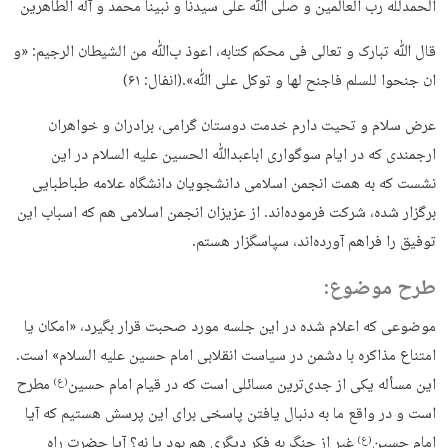
الحمدلله رب العالمین و صلی ﷲ علی سیدنا و نبینا محمد و آله الطاهرین
قال ﷲ تبارک و تعالی فی محکم کتابه، اعوذ بﷲ من الشیطان الرجیم: «و
ان جنحوا للسلم فاجنح لها و توکل علی ﷲ».(انفال: ۶۱)
عرض سلام و تحیت دارم خدمت دوستان گرامی، برادران و خواهران
ارجمندی که در ایام سوگواری اباعبدﷲ الحسین علیه السلام در این
نشست که به همت انجمن اسلامی دانشجویان دانشگاه علامه طباطبایی
برگزار شده، شرکت فرموده‌اند. از عزیزان انجمن اسلامی هم که اسباب این
توفیق را فراهم آورده‌اند، سپاسگزار هستم.
طرح موضوع:
موضوعی که اعلام شده در این جلسه مورد صحبت قرار بگیرد، «امکان یا
امتناع مذاکره با دشمن در سیاست انقلابی امام حسین علیه السلام» است.
این مسأله یکی از جدی‌ترین مسائلی است که در قیام امام حسین
مطرح
(ع)
است و در واقع ما به دنبال یافتن پاسخی برای این پرسش هستیم که آیا
امام حسین
غیر از جنگ به فکر دیگری هم بود یا نه؟ آیا حضرت راه
(ع)