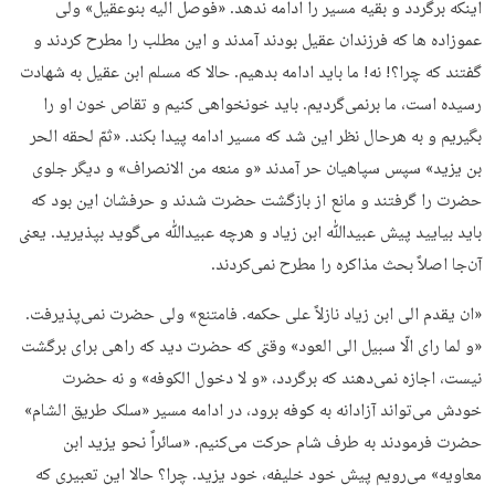
اینکه برگردد و بقیه مسیر را ادامه ندهد. «فوصل الیه بنوعقیل» ولی
عموزاده ها که فرزندان عقیل بودند آمدند و این مطلب را مطرح کردند و
گفتند که چرا؟! نه! ما باید ادامه بدهیم. حالا که مسلم ابن عقیل به شهادت
رسیده است، ما برنمی‌گردیم. باید خونخواهی کنیم و تقاص خون او را
بگیریم و به هرحال نظر این شد که مسیر ادامه پیدا بکند. «ثمّ لحقه الحر
بن یزید» سپس سپاهیان حر آمدند «و منعه من الانصراف» و دیگر جلوی
حضرت را گرفتند و مانع از بازگشت حضرت شدند و حرفشان این بود که
باید بیایید پیش عبیدﷲ ابن زیاد و هرچه عبیدﷲ می‌گوید بپذیرید. یعنی
آن‌جا اصلاً بحث مذاکره را مطرح نمی‌کردند.
«ان یقدم الی ابن زیاد نازلاً علی حکمه. فامتنع» ولی حضرت نمی‌پذیرفت.
«و لما رای الّا سبیل الی العود» وقتی که حضرت دید که راهی برای برگشت
نیست، اجازه نمی‌دهند که برگردد، «و لا دخول الکوفه» و نه حضرت
خودش می‌تواند آزادانه به کوفه برود، در ادامه مسیر «سلک طریق الشام»
حضرت فرمودند به طرف شام حرکت می‌کنیم. «سائراً نحو یزید ابن
معاویه» می‌رویم پیش خود خلیفه، خود یزید. چرا؟ حالا این تعبیری که