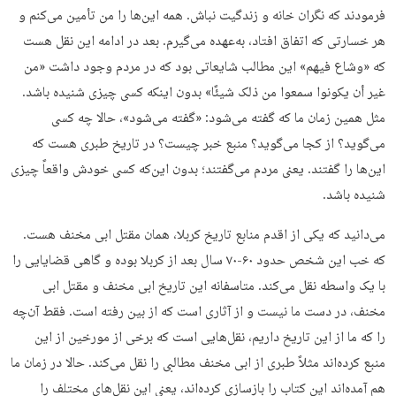
فرمودند که نگران خانه و زندگیت نباش. همه این‌ها را من تأمین می‌کنم و
هر خسارتی که اتفاق افتاد، به‌عهده می‌گیرم. بعد در ادامه این نقل هست
که «وشاع فیهم» این مطالب شایعاتی بود که در مردم وجود داشت «من
غیر أن یکونوا سمعوا من ذلک شیئًا» بدون اینکه کسی چیزی شنیده باشد.
مثل همین زمان ما که گفته می‌شود: «گفته می‌شود»، حالا چه کسی
می‌گوید؟ از کجا می‌گوید؟ منبع خبر چیست؟ در تاریخ طبری هست که
این‌ها را گفتند. یعنی مردم می‌گفتند؛ بدون این‌که کسی خودش واقعاً چیزی
شنیده باشد.
می‌دانید که یکی از اقدم منابع تاریخ کربلا، همان مقتل ابی مخنف هست.
که خب این شخص حدود ۶۰-۷۰ سال بعد از کربلا بوده و گاهی قضایایی را
با یک واسطه نقل می‌کند. متاسفانه این تاریخ ابی مخنف و مقتل ابی
مخنف، در دست ما نیست و از آثاری است که از بین رفته است. فقط آن‌چه
را که ما از این تاریخ داریم، نقل‌هایی است که برخی از مورخین از این
منبع کرده‌اند مثلاً طبری از ابی مخنف مطالبی را نقل می‌کند. حالا در زمان ما
هم آمده‌اند این کتاب را بازسازی کرده‌اند، یعنی این نقل‌های مختلف را