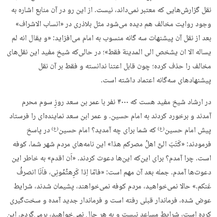
نقل گزارش‌هایی که معتبر نمی‌داند، نیست. از این رو در آن منابع اشاره به
وجود روایت مخالف هم دیده می‌شود مثل بلاذری در «انساب الاشراف»
بعد از نقل آن پیشنهات سه گانه منسوب به امام می‌افزاید: «و یقال انه لم
یساله الا ان یشخص الی المدینة فقط»؛ در حالی‌که شیخ مفید این نقل‌های
مخالف را حذف کرده؛ چون قابل اعتنا ندانسته و فقط بر آن نقل
پیشنهادهای سه‌گانه اعتماد داشته است.
در ارشاد شیخ مفید هست که ۴۰۰۰ نفر با عمر بن سعد روزِ سوم محرم
آمدند و برخورد کردند به امام حسین. و عمر ابن سعد نماینده‌ای را فرستاد
پیش امام حسین
که شما برای چه آمدید؟ امام حسین
در پاسخ
(ع)
(ع)
فرمودند: «کَتَبَ الیَّ اهلُ مصرکم هذا» این نامه‌های مردم شهر شما، کوفه
است. چرا آمدم؟ برای این‌که این‌ها دعوت کردند. «اَن اقدم» به خاطر این
دعوت‌ها آمدم. جمله بعد آن مهم است: «فامّا اِذا کَرِهتُمُونِی، فاَنَا انصرفُ
عَنکم.» حالا نمی‌خواهید، مردم کوفه نمی‌خواهند، پشیمان شدند، شرایط
عوض شده، فرماندار قبلی رفته است و فرماندار جدید آمده و سخت‌گیری
کرده است، شرایط مساعد نیست و به هر حال نمی‌خواهید، برمی‌گردم. این