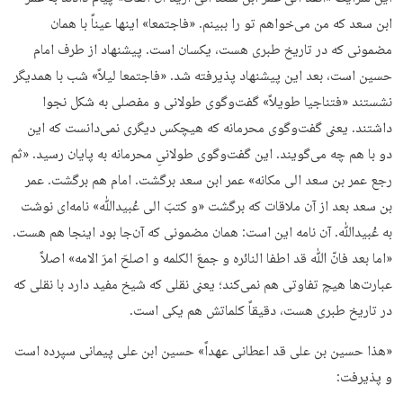
ابن سعد که من می‌خواهم تو را ببینم. «فاجتمعا» اینها عیناً با همان
مضمونی که در تاریخ طبری هست، یکسان است. پیشنهاد از طرف امام
حسین است، بعد این پیشنهاد پذیرفته شد. «فاجتمعا لیلاً» شب با همدیگر
نشستند «فتناجیا طویلاً» گفت‌وگوی طولانی و مفصلی به شکل نجوا
داشتند. یعنی گفت‌وگوی محرمانه که هیچکس دیگری نمی‌دانست که این
دو با هم چه می‌گویند. این گفت‌وگوی طولانیِ محرمانه به پایان رسید. «ثم
رجع عمر بن سعد الی مکانه» عمر ابن سعد برگشت. امام هم برگشت. عمر
بن سعد بعد از آن ملاقات که برگشت «و کتبَ الی عُبیدﷲ» نامه‌ای نوشت
به عُبیدﷲ. آن نامه این است: همان مضمونی که آن‌جا بود اینجا هم هست.
«اما بعد فانّ ﷲ قد اطفا النائره و جمعَ الکلمه و اصلحَ امرَ الامه» اصلاً
عبارت‌ها هیچ تفاوتی هم نمی‌کند؛ یعنی نقلی که شیخ مفید دارد با نقلی که
در تاریخ طبری هست، دقیقاً کلماتش هم یکی است.
«هذا حسین بن علی قد اعطانی عهداً» حسین ابن علی پیمانی سپرده است
و پذیرفت: