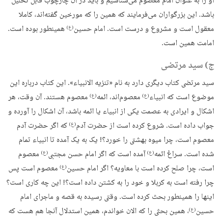
او را به عنوان امام معصوم می‌شناسیم و باید در آن چارچوب قابل تحلیل
باشد. این بزرگواران می‌فرمایند که همین را که مورخین گفته‌اند، کاملا
معقول است و مشروع و درست است. امام حسین
همینطور بوده است.
(ع)
امامت همین است.
ج) سید مرتضی
سید مرتضی کتاب دیگری دارد به نام «تنزیه الانبیاء». این کتاب درباره این
موضوع است که انبیاء
معصوم‌اند، ائمه
معصوم هستند. آن وقت، هر
(ع)
(ع)
اشکال و ایرادی به عصمت یکی از انبیاء یا ائمه باشد، آن اشکال را آورده و
جواب داده است. شروع کرده است از حضرت آدم
که اگر حضرت آدم
(ع)
معصوم است، چرا میوه بهشتی را خورد؟! یک به یک آمده تا انبیاء تمام
شده است. سراغ ائمه
آمده است که اگر امام حسن مجتبی
معصوم
(ع)
(ع)
است، چرا صلح کرده است با معاویه؟ اگر امام حسین
معصوم است پس
(ع)
چرا رفته است به کربلا و خود را به کشتن داده است؟! این چه کاری است؟
اینها را همینطور بحث کرده است. وقتی رسیده به قصه و ماجرای امام
حسین
، همین بحثی را که الان خواندم، همین استدلال آنجا هم هست که
(ع)