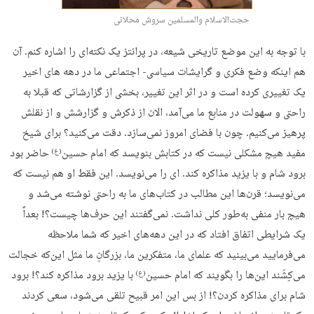
حجت‌الاسلام والمسلمین سروش محلاتی
با توجه به این موضع تاریخی شیعه، در پرانتز یک نکته‌ای را اشاره کنم. آن
هم اینکه وضع فکری و گرایشات سیاسی- اجتماعی ما در دهه های اخیر
یک تغییری کرده است و در اثر این تغییر، بخشی از گزارشاتی که قبلا به
راحتی و سهولت در منابع ما می‌آمد، الان از ذکرش و گزارشش و از نقلش
پرهیز می‌کنیم. چون با فضای امروز نمی‌سازد. دقت می‌کنید؟ برای شیخ
مفید هیچ مشکلی نیست که در کتابش بنویسد که امام حسین
حاضر بود
(ع)
برود شام و با یزید مذاکره کند. ای را می‌نویسد. این فقط او هم نیست که
می‌نویسد؛ قرن‌ها این مطالب در کتاب‌های ما به راحتی نوشته می‌شد و
هیچ بار منفی به‌طور کلی نداشت. نمی‌گفتند این حرف‌ها چیست؟! بعداً
یک شرایطی اتفاق افتاد که در این دهه‌های اخیر که شما ملاحظه
می‌فرمایید می‌بینید که علمای ما، متفکرین ما، بزرگانِ ما مثل این‌که خجالت
می‌کِشَند این‌ها را بگویند که امام حسین
با یزید برود مذاکره کند؟! برود
(ع)
شام برای مذاکره کردن؟! از بس این امر قبیح تلقی می‌شود، سعی کردند