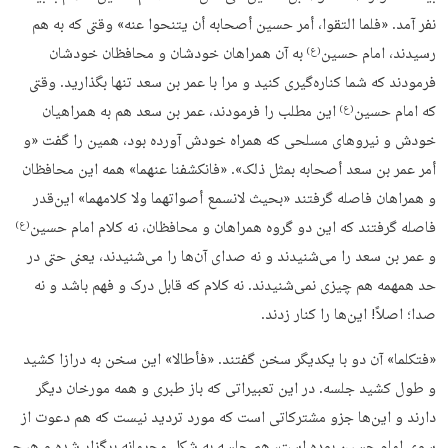
نفر آمد. «فلما التقوا، أمر حسین أصحابه أن یتنحوا عنه» وقتی که به هم
رسیدند، امام حسین
به آن همراهان خودشان و محافظان خودشان
(ع)
فرمودند که شما کناره‌گیری کنید و مرا با عمر بن سعد تنها بگذارید. وقتی
که امام حسین
این مطلب را فرمودند، عمر بن سعد هم به همراهیان
(ع)
خودش و نیروهای مسلحی که همراه خودش آورده بود، همین را گفت «و
أمر عمر بن سعد أصحابه بمثل ذلک». «فانکشفنا عنهما» همه این محافظان
و همراهان فاصله گرفتند «بحیث لانسمع أصواتهما ولا کلامهما» این‌قدر
فاصله گرفتند که این دو گروه همراهان و محافظان، نه کلام امام حسین
(ع)
و عمر بن سعد را می‌شنیدند و نه صدای آن‌ها را می‌شنیدند، یعنی حتی در
حد همهمه هم چیزی نمی‌شنیدند. نه کلام که قابل درک و فهم باشد و نه
صدا؛ اصلاً! این‌ها را کنار زدند.
«فتکلما» آن دو با یکدیگر سخن گفتند. «فأطالا» این سخن به درازا کشید
و طول کشید جلسه. در این تعبیراتی که باز طبری و همه مورخان دیگر
دارند و این‌ها جزو مشترکاتی است که مورد تردید نیست که هم دعوت از
سوی امام حسین بوده است، هم جلسه به شکل محرمانه برگزار شده و هیچ