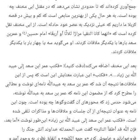
جمع‌آوری کرده‌اند که تا حدودی نشان می‌دهد که در مقتل ابی مخنف چه
بوده است. به هر حال یکی از بهترین منابعی است که کم و بیش در قصه
کربلا ما داریم که خیلی نزدیک به عصر خود حادثه است. از ابی مخنف نقل
کرده است که «انهما کانا التقیا مرارًا ثلاثًا أو أربعًا» امام حسین
و عمربن
(ع)
سعد بارها با یکدیگر ملاقات کردند. او می‌گوید سه یا چهار بار با یکدیگر
ملاقات کردند.
بعد ابی مخنف اضافه می‌کند(دقت کنید): «فکتب عمر ابن سعد إلى عبید
ﷲ بن زیاد…». «فکتب» این عبارت معنایش این است که پس از این
ملاقات‌ها نتیجه آن شد که عمر بن سعد به عبیدﷲ نامه‌ای نوشت و مطالبی
را مطرح کرد که از مضمون این نامه که عمر بن سعد به عبدﷲ نوشته،
می‌شود حدس زد که محورهای آن گفت‌وگوها چه بوده است. چون این
نامه به عنوان نتیجه‌ای از آن جلسات و ملاقات‌ها و مذاکرات تلقی شده
است. «فکتب عمر ابن سعد إلى عبید ﷲ بن زیاد» این‌طور نوشت «أما بعد،
فإن ﷲ قد أطفأ النائره» گفت خب الحمدلله خداوند آتش جنگ را
فروخواباند و خاموش کرد «و جمع الکلمه» و اتفاق نظری به وجود آمد و