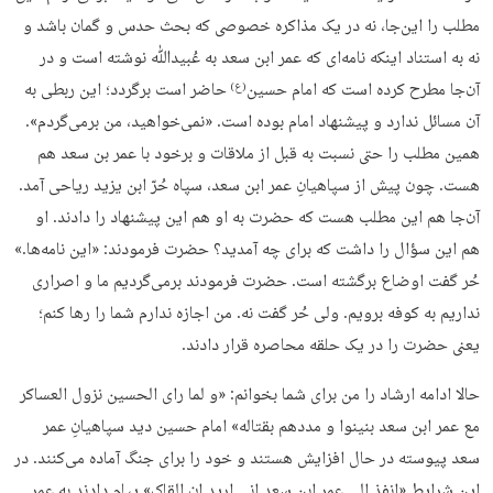
مطلب را این‌جا، نه در یک مذاکره خصوصی که بحث حدس و گمان باشد و
نه به استناد اینکه نامه‌ای که عمر ابن سعد به عُبیدﷲ نوشته است و در
آن‌جا مطرح کرده است که امام حسین
حاضر است برگردد؛ این ربطی به
(ع)
آن مسائل ندارد و پیشنهاد امام بوده است. «نمی‌خواهید، من برمی‌گردم».
همین مطلب را حتی نسبت به قبل از ملاقات و برخود با عمر بن سعد هم
هست. چون پیش از سپاهیانِ عمر ابن سعد، سپاه حُرّ ابن یزید ریاحی آمد.
آن‌جا هم این مطلب هست که حضرت به او هم این پیشنهاد را دادند. او
هم این سؤال را داشت که برای چه آمدید؟ حضرت فرمودند: «این نامه‌ها.»
حُر گفت اوضاع برگشته است. حضرت فرمودند برمی‌گردیم ما و اصراری
نداریم به کوفه برویم. ولی حُر گفت نه. من اجازه ندارم شما را رها کنم؛
یعنی حضرت را در یک حلقه محاصره قرار دادند.
حالا ادامه ارشاد را من برای شما بخوانم: «و لما رای الحسین نزول العساکر
مع عمر ابن سعد بنینوا و مددهم بقتاله» امام حسین دید سپاهیانِ عمر
سعد پیوسته در حال افزایش هستند و خود را برای جنگ آماده می‌کنند. در
این شرایط «انفذ الی عمر ابن سعد انی ارید ان القاک» پیام دادند به عمر