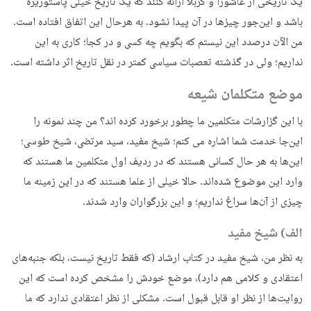
یک تاریخی از عاشورا و کربلا ارائه کنند که یک تاریخ خیلی پاستوریزه
باشد و این‌جور چیزها در آن پیدا نشود. به هرحال این اتفاق افتاده است.
من الآن درصدد این نیستم که بگویم چه کسی و در کجا؛ کاری به این
نداریم؛ ولی در گذشته تعصبات سیاسی کمتر در نقل تاریخ اثر داشته است.
موضع متکلمان شیعه
با این گزارشات متکلمین ما چطور برخورد کرده اند؟ من چند نمونه را
این‌جا خدمت شما اشاره می کنم؛ شیخ مفید، سید مرتضی، شیخ طوسی؛
این‌ها به هر حال کسانی هستند که در ردیف اول متکلمین ما هستند که
وارد این موضوع شده‌اند. حالا خیلی از علما هستند که در این زمینه ما
چیزی از آن‌ها سراغ نداریم؛ و این بزرگواران وارد شدند.
الف) شیخ مفید
به نظر من، شیخ مفید در کتاب ارشاد (که فقط تاریخ نیست، بلکه جنبه‌های
اعتقادی و کلامی هم دارد)، موضع خودش را مشخص کرده است که این
روایت‌ها از نظر او قابل قبول است. مشکلی از نظر اعتقادی ندارد که ما