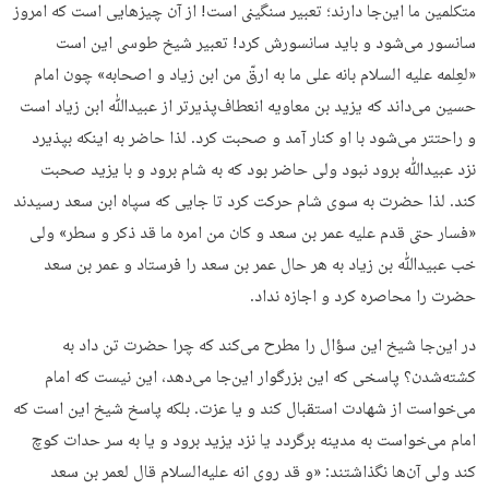
متکلمین ما این‌جا دارند؛ تعبیر سنگینی است! از آن چیزهایی است که امروز
سانسور می‌شود و باید سانسورش کرد! تعبیر شیخ طوسی این است
«لعِلمه علیه السلام بانه علی ما به ارقّ من ابن زیاد و اصحابه» چون امام
حسین می‌داند که یزید بن معاویه انعطاف‌پذیرتر از عبیدﷲ ابن زیاد است
و راحتتر می‌شود با او کنار آمد و صحبت کرد. لذا حاضر به اینکه بپذیرد
نزد عبیدﷲ برود نبود ولی حاضر بود که به شام برود و با یزید صحبت
کند. لذا حضرت به سوی شام حرکت کرد تا جایی که سپاه ابن سعد رسیدند
«فسار حتی قدم علیه عمر بن سعد و کان من امره ما قد ذکر و سطر» ولی
خب عبیدﷲ بن زیاد به هر حال عمر بن سعد را فرستاد و عمر بن سعد
حضرت را محاصره کرد و اجازه نداد.
در این‌جا شیخ این سؤال را مطرح می‌کند که چرا حضرت تن داد به
کشته‌شدن؟ پاسخی که این بزرگوار این‌جا می‌دهد، این نیست که امام
می‌خواست از شهادت استقبال کند و یا عزت. بلکه پاسخ شیخ این است که
امام می‌خواست به مدینه برگردد یا نزد یزید برود و یا به سر حدات کوچ
کند ولی آن‌ها نگذاشتند: «و قد روی انه علیه‌السلام قال لعمر بن سعد