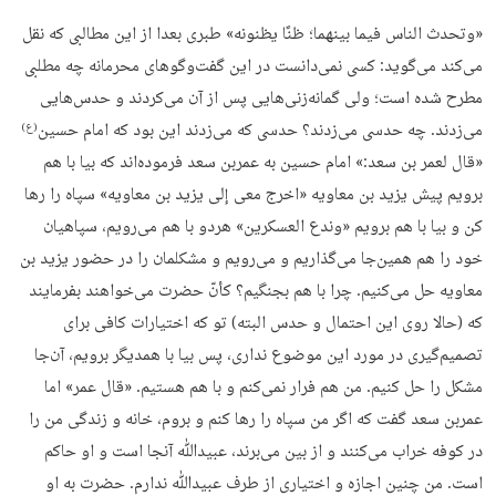
«وتحدث الناس فیما بینهما؛ ظنًا یظنونه» طبری بعدا از این مطالبی که نقل
می‌کند می‌گوید: کسی نمی‌دانست در این گفت‌وگوهای محرمانه چه مطلبی
مطرح شده است؛ ولی گمانه‌زنی‌هایی پس از آن می‌کردند و حدس‌هایی
می‌زدند. چه حدسی می‌زدند؟ حدسی که می‌زدند این بود که امام حسین
(ع)
«قال لعمر بن سعد:» امام حسین به عمربن سعد فرموده‌اند که بیا با هم
برویم پیش یزید بن معاویه «اخرج معی إلى یزید بن معاویه» سپاه را رها
کن و بیا با هم برویم «وندع العسکرین» هردو با هم می‌رویم، سپاهیان
خود را هم همین‌جا می‌گذاریم و می‌رویم و مشکلمان را در حضور یزید بن
معاویه حل می‌کنیم. چرا با هم بجنگیم؟ کأنّ حضرت می‌خواهند بفرمایند
که (حالا روی این احتمال و حدس البته) تو که اختیارات کافی برای
تصمیم‌گیری در مورد این موضوع نداری، پس بیا با همدیگر برویم، آن‌جا
مشکل را حل کنیم. من هم فرار نمی‌کنم و با هم هستیم. «قال عمر» اما
عمربن سعد گفت که اگر من سپاه را رها کنم و بروم، خانه و زندگی من را
در کوفه خراب می‌کنند و‌ از بین می‌برند، عبیدﷲ آنجا است و او حاکم
است. من چنین اجازه و اختیاری از طرف عبیدﷲ ندارم. حضرت به او