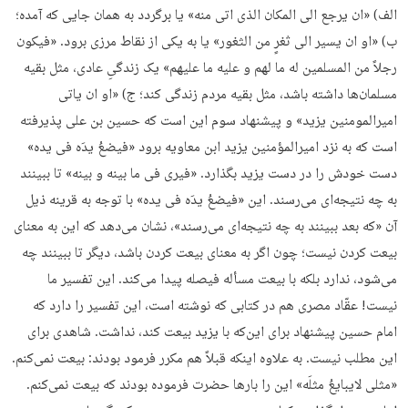
الف) «ان یرجع الی المکان الذی اتی منه» یا برگردد به همان جایی که آمده؛
ب) «او ان یسیر الی ثغرٍ من الثغور» یا به یکی از نقاط مرزی برود. «فیکون
رجلاً من المسلمین له ما لهم و علیه ما علیهم» یک زندگیِ عادی، مثل بقیه
مسلمان‌ها داشته باشد، مثل بقیه مردم زندگی کند؛ ج) «او ان یاتی
امیرالمومنین یزید» و پیشنهاد سوم این است که حسین بن علی پذیرفته
است که به نزد امیرالمؤمنین یزید ابن معاویه برود «فیضعُ یدَه فی یده»
دست خودش را در دست یزید بگذارد. «فیری فی ما بینه و بینه» تا ببینند
به چه نتیجه‌ای می‌رسند. این «فیضعُ یدَه فی یده» با توجه به قرینه ذیل
آن «که بعد ببینند به چه نتیجه‌ای می‌رسند»، نشان می‌دهد که این به معنای
بیعت کردن نیست؛ چون اگر به معنای بیعت کردن باشد، دیگر تا ببینند چه
می‌شود، ندارد بلکه با بیعت مسأله فیصله پیدا می‌کند. این تفسیر ما
نیست! عقّاد مصری هم در کتابی که نوشته است، این تفسیر را دارد که
امام حسین پیشنهاد برای این‌که با یزید بیعت کند، نداشت. شاهدی برای
این مطلب نیست. به علاوه اینکه قبلاً هم مکرر فرمود بودند: بیعت نمی‌کنم.
«مثلی لایبایعُ مثلَه» این را بارها حضرت فرموده بودند که بیعت نمی‌کنم.