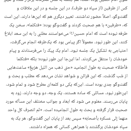
کس از طرفین (از سپاه دو طرف)، در این جلسه و در این ملاقات و
گفت‌وگو، اصلاً حضور نداشتند. تعبیر دیگری هم که این‌ها دارند، این است
که، «طرفین» با هم صحبت کردند و گفت‌وگو بوده: «فتکلما». سخن یک
طرفه نبوده است که امام حسین
می‌خواستند مطلبی را به ابن سعد ابلاغ
(ع)
کنند، این طور نبود. معمولاً اگر پیامی بود که یک‌طرفه انجام می‌گرفت،
احتیاجی به تشکیل یک جلسه نبود. امام یک پیک را می‌فرستادند و پیام
خودشان را منتقل می‌کردند. اما این‌جا این طور نبوده؛ بلکه «فتکلما
فأطالا» صحبت به طول انجامید «حتى ذهب من اللیل هزیعٌ» ساعت‌هایی
از شب گذشت. که این قرائن و شواهد نشان می‌دهد که مطلب و بحث و
گفت‌وگو جدی بوده است. این‌که یکی دو کلمه‌ای مطرح شود و تمام شود،
این‌طور نبود. مسائلی که ساده هستند، یک وجه، دو وجه دارند، زود به
پایان می‌رسند. معلوم می شود که ابعاد و جوانب مختلف این مسأله مورد
صحبت قرار گرفته و بحث به طول انجامیده است. «ثم انصرف کل واحد
منهما إلى عسکره بأصحابه» سپس بعد از پایان این گفت‌وگو، هر یک به
سپاه خودشان برگشتند با همراهی کسانی که همراه داشتند.