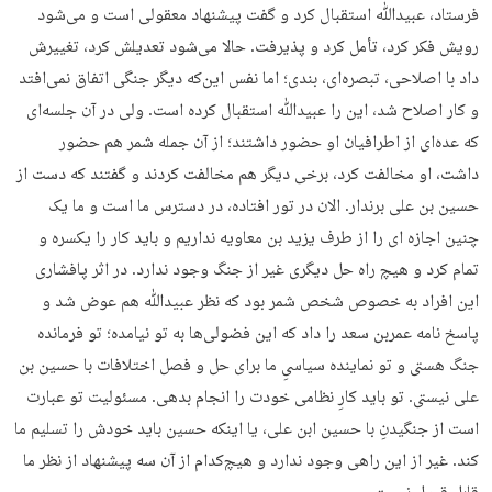
فرستاد، عبیدﷲ استقبال کرد و گفت پیشنهاد معقولی است و می‌شود
رویش فکر کرد، تأمل کرد و پذیرفت. حالا می‌شود تعدیلش کرد، تغییرش
داد با اصلاحی، تبصره‌ای، بندی؛ اما نفس این‌که دیگر جنگی اتفاق نمی‌افتد
و کار اصلاح شد، این را عبیدﷲ استقبال کرده است. ولی در آن جلسه‌ای
که عده‌ای از اطرافیان او حضور داشتند؛ از آن جمله شمر هم حضور
داشت، او مخالفت کرد، برخی دیگر هم مخالفت کردند و گفتند که دست از
حسین بن علی برندار. الان در تور افتاده، در دسترس ما است و ما یک
چنین اجازه ای را از طرف یزید بن معاویه نداریم و باید کار را یکسره و
تمام کرد و هیچ راه حل دیگری غیر از جنگ وجود ندارد. در اثر پافشاری
این افراد به خصوص شخص شمر بود که نظر عبیدﷲ هم عوض شد و
پاسخ نامه عمربن سعد را داد که این فضولی‌ها به تو نیامده؛ تو فرمانده
جنگ هستی و تو نماینده سیاسیِ ما برای حل و فصل اختلافات با حسین بن
علی نیستی. تو باید کارِ نظامی خودت را انجام بدهی. مسئولیت تو عبارت
است از جنگیدنِ با حسین ابن علی، یا اینکه حسین باید خودش را تسلیم ما
کند. غیر از این راهی وجود ندارد و هیچ‌کدام از آن سه پیشنهاد از نظر ما