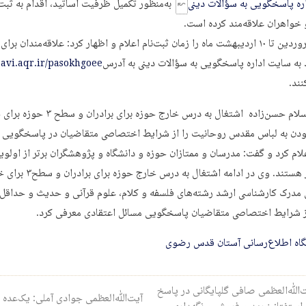
ره پاسخگویی به سؤالات دینی
به‌منظور تکمیل ظرفیت اساتید، اقدام به ثبت 
و خواهران علاقه‌مند کرده است.
وی ۲۵ فروردین تا ۱۰ اردیبهشت ماه را زمان ثبت‌نام اعلام و اظهار کرد: علاقه‌مندان برا
د به سایت اداره پاسخگویی به سؤالات دینی به آدرس
zavi.aqr.ir/pasokhgoee
نند.
حجت‌الاسلام حسن‌زاده اشتغال به درس خارج حوزه برا
ودن به لباس مقدس روحانیت را از شرایط اختصاصی متقاضیان در پاسخگویی 
ام کرد و گفت: مدرسان و ممتازان حوزه و دانشگاه و پژوهشگران برتر از اول
برخوردار هستند. وی در ادامه اشتغال به د
ز شرایط اختصاصی متقاضیان پاسخگویی مسائل اعتقادی معرفی کرد.
گاه اطلاع‌رسانی آستان قدس رضوی
ری نوشته
‌الله‌العظمی صافی گلپایگانی در پاسخ
آیت‌الله‌العظمی جوادی آملی: یک‌عده