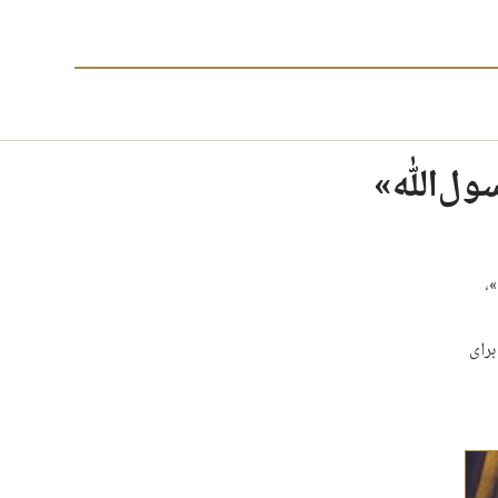
ول‌الله»
،
برای