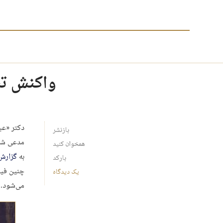
واکنش تند
دکتر «عب
بازنشر
مدعی شد:
همخوان کنید
به
گزارش
بارکد
چنین فیل
یک دیدگاه
می‌شود.