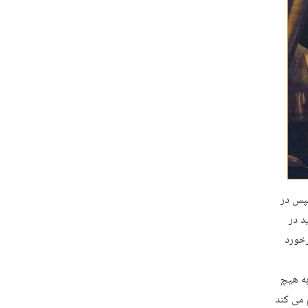
سپس در
د در
رخورد
به هیچ
 می کند