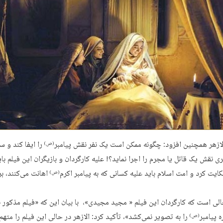
الازهر همچنین افزود: چگونه ممکن است یک نفر نقش پیامبر
را ایفا کند و 
(ص)
ی نقش یک قاتل یا مجرم را اجرا نماید؟! علیه کارگردان و بازیگران این فیلم بای
ایت کرد و امت اسلام باید علیه کسانی که به پیامبر اکرم
اهانت می‌کنند، ب
(ص)
الی است که کارگردان این فیلم « مجید مجیدی»، با بیان این که «فیلم مذکور 
 پیامبر
را به تصویر نمی‌کشد»، تأکید کرد: الازهر در حالی این فیلم را متهم
(ص)