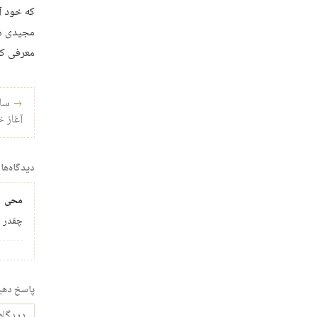
که خود آ
مجیدی هد
معرفی کر
راه‌ب
→
سال
آغاز 
دیدگاه‌ها
محی
چقدر م
پاسخ دهی
دیدگاه