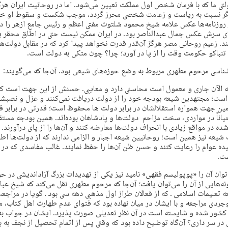
تی ما که با فرمان شخص اول مملکت تعیین می‌شود. اما در روحانیت ایران هرگ
دیگر نسبت به ریاست و زعامت شخصی محرز گردد، موجب شکست و سقوط او خوا
روزنامه‌ها عکس علامه شیخ محمود شلتوت مفتی اعظم و رئیس جامع ازهر را 
لای سرش عکس جمال عبدالناصر بود. در ایران ممکن نیست حتی در اطاق محقر
یند. زعیم روحانی مصر هرگز آن‌قدر قدرت نخواهد پیدا کرد که در مقابل دولت‌ه
تنباکو حکومت وقت را از پا در آورد؛ چرا؟ چون متکی به دولت است.
شناسی مرحوم مطهری مربوط به وضع حوزه‌های شیعی بود. آن‌جا که می‌گویند:
ه الآن جاری و معمول است محاسنی دارد و معایبی. حسنش از این جهت است ک
 است؛ مجتهدین شیعه بودجه خود را از دولت دریافت نمی‌کنند و عزل و نصبش
ین جهت همواره استقلالشان در برابر دولت ها محفوظ است؛ قدرتی در برابر ق
حیاناً در مواردی، سخت مزاحم دولت‌ها و پادشاهان بوده‌اند. همین بودجه مستقل
 در مواقع زیادی با انحراف دولت‌ها معارضه کنند و آن‌ها را از پای درآورند.
عه نیز همین است؛ روحانیین شیعه اجبار و الزامی ندارند که از دولت‌ها اطاع
یده عوام را رعایت کنند و حسن ظن آن‌ها را حفظ نمایند. غالب مفاسدی که در
ت.
وان آن را «پوپولیسم فقهی» نامید نیز یکی از تهدیدات بزرگ آزاداندیشی در حو
ه‌هایی از آن را می‌توان یافت؛ آن‌جا که مرحوم مطهری نقل می‌کند که شیخ عب
ه تعلیمات اسلامی ـ که از فعالان طراز اول مذهبی دهه سی بود ـ گویا در مراجع
جردی مراجعه و با ایشان در میان نهاده بود که فتوای عدم طهارت اهل کتاب،
ز کشور شده و شایسته است در آن نظر تعدیلی صورت پذیرد. ایشان در جواب به
ی در سر داری؟ آن‌گاه توضیح داده بود که وقتی پس از اتمام تحصیل از نجف به 