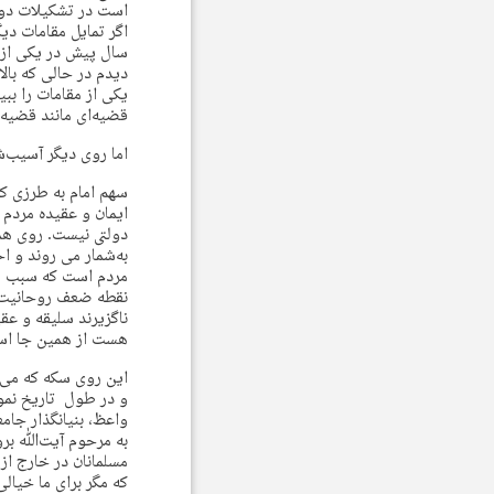
است در تشکیلات دول
اگر تمایل مقامات 
سال پیش در یکی از 
دیدم در حالی که با
یکی از مقامات را بب
قضیه‌ای مانند قضیه 
اما روی دیگر آسیب‌
سهم امام به طرزی ک
ایمان و عقیده مردم
دولتی نیست. روی هم
به‌شمار می روند و ا
مردم است که سبب شده
نقطه ضعف روحانیت شی
ناگزیرند سلیقه و عق
هست از همین جا اس
این روی سکه که می‌ت
و در طول تاریخ نمون
واعظ، بنیانگذار جامع
به مرحوم آیت‌ﷲ برو
مسلمانان در خارج ا
که مگر برای ما خیال