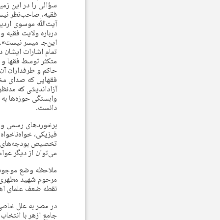
سؤالی را در این زمین
فقیه، صاحب‌نظر نیست
آیت‌ﷲ موسوی اردبیل
درباره ولایت فقیه و
این‌جا میسر نیست».
تمام اشارات ایشان د
متکثر توسط فقها و 
حاکم و طرفداران آن
فقهایی که صدای مخالف
آزاداندیشی که مدنظ
وابستگی حوزه‌ها به ا
دانست.
برخوردهای رسمی و غ
فیزیکی، خواه‌ناخواه
تخصیص بودجه‌های دول
می‌توان از دیگر عوا
ملاحظه وضع موجود و
نقطه ضعف علمای اهل
در مصر به علل خاصی 
جامع ازهر با انتخاب