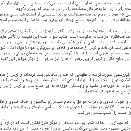
ه پاسخ ندهند». یعنی به‌طور کلی اظهار نظر نمی‌کنند. معنای این اظهار نظر نک
؛ رأی دارد؛ اما به‌هرحال مصلحت را در این می‌بیند که چیزی نگوید
ی که خود در نظام صاحب مسئولیت بودند استفتائی از ایشان شد بدین مضمون
 مطلقه بودن آن بیان کنید». پاسخ ایشان این‌چنین بود: «اصل ولایت مسلم است
ر این سخنرانی معطوف به از بین رفتن تکثر و تنوع در آرا و امکان‌نداشتن بیان
صاحب‌نظران در مسأله حکومت است. شاید بتوان علت این نقیصه را تأثیر هژم
 و ایجاد فضای رعب ناشی از این هژمونی دانست. برخوردهای رسمی و غیررسم
ی بلند کرده‌اند و ترس از هجمه‌های کلامی و فیزیکی، خواه‌ناخواه امکان تنوع 
ر مقام معظم رهبری است را خواهد گرفت. تخصیص بودجه‌های دولتی به حوزه‌ه
ین منابع مالی و ترس از بین رفتن آن‌ها را نیز می‌توان از دیگر عوامل این تق
یررسمی صورت‌گرفته با فقهایی که صدای مخالفی بلند کرده‌اند و ترس از هجم
 امکان تنوع و تکثر در آرا و آزاداندیشی که مدنظر مقام معظم رهبری است را خ
تی به حوزه‌های علمیه و وابستگی حوزه‌ها به این منابع مالی و ترس از بین رفت
مل این تقیه خودخواسته دانست.
 جولان فتاوی و نظرات موافق با نظام سیاسی و سانسور و حذف فتاوی و نظ
مرحوم شهید مطهری در سال ۱۳۴۱ش در مقاله‌ای با عنوان «مشکل اساسی سازمان روحانیت» را 
 سنت را آسیب‌شناسی می‌کنند:
که مهم‌ترین آن‌ها نداشتن بودجه مستقل و دیگر طرز تفکری است که درباره اُولی
 رئیس جمهور مصر تعیین می‌گردد. رئیس جامع ازهر در مصر از این نظر مانند 