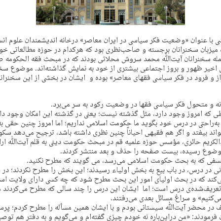
با عنوان «وضعیت فکر سیاسی در ایران معاصر» درخانه اندیشمندان علوم انسا
میزبان سخنرانان برجسته و صاحب‌نظری بود که هرکدام در حوزه مطالعاتی خو
مله سخنرانان آیت‌ﷲ محمد سروش محلاتی بودند که در مبحث فقه الحکومه ص
 اخیر ظهور و بروز اجتماعی بیشتری از خود به نمایش گذاشته‌اند. موضوع سخن
ز و فرود در فکر سیاسی فقهای معاصر» بوده و ایشان در بخشی از این سخنرانی
ه و متحول فکر سیاسی فقها در وضعیت رکود به سر می‌برد.
یطی که امروز وجود دارد، مثل گذشته نیست؛ یعنی در گذشته این امکان وجود
به‌راحتی در درس خود بگوید ما حکومت اسلامی نداریم؛ اما امروز چنین حقی ب
واند بیفتد و اگر هم فقیهی احیاناً چنین نظری داشته باشد، ترجیح می‌دهد سکو
لکریم حائری، مؤسس حوزه علمیه قم در مبحث حکومت دینی به قلم آیت‌ﷲ ارا
موضوع رسیده، بیست صفحه را حذف و بعد منتشر کردند.
سفی که به بحث حکومت اسلامی می‌رسد، می گویند که مطرح نکنید.
 در درس، در باب بیع به بخش اولیاء رسیدند؛ این بخش را مطرح نکردند؛ در 
کند که در بحث اولیای امور این بحث مطرح شود که چه کسی دارای ولایت اس
ِ تعریف‌شده‌ی درس است؛ اما ایشان این درس را چند سالی که مطرح می‌کردند م
‌کنیم» و سراغ مسائل بعدی می‌رفتند.
 در محضر آیت‌ﷲ سیستانی بودم و با ایشان همین مسأله را مطرح کردم؛ پرسی
رمودند: «من دراین‌باره نه خودم چیزی گفته‌ام و می‌گویم و به دفتر هم توصی