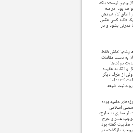
ز چنین نیست؛ بلکه
هد بود. در سه
در اطاق کار خودش
 یک طلبه کسی عکس
ا قدرتی بشود و در
ه پشتوانه‌اش فقط
ان به دست مقامات
درت دولت‌ها
 و اتکا به عقیده
 ولی از طرف دیگر
ت کنند؛ اما
 روحانیت شیعه
زه‌های علمیه بوده
اسعلی اسلامی
ت از سفری به خارج،
 موجب عسر و حرج
 مطایبت گفته بود
بروجرد بازگشت، در