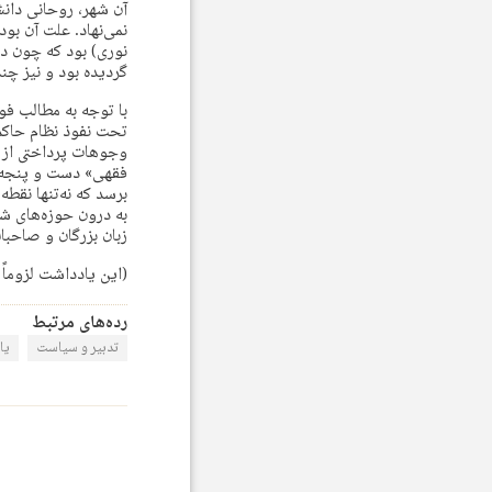
آن شهر، روحانی دان
نمی‌نهاد. علت آن بو
نوری) بود که چون دخا
گردیده بود و نیز چند
با توجه به مطالب ف
تحت نفوذ نظام حاکم 
وجوهات پرداختی از س
فقهی» دست و پنجه ن
برسد که نه‌تنها نق
به درون حوزه‌های شی
زبان بزرگان و صاحبان
(این یادداشت لزوماً 
رده‌های مرتبط
تدبیر و سیاست
یا