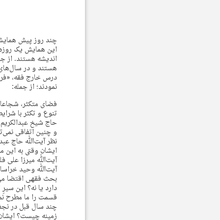
چند روز پیش همایشی 
این همایش یک روزه 
اندیشه هستند. از ج
هستند و در سال‌های
درس خارج فقه، «فرا
نمودند؛ از جمله:
فضای متکثر، شجاعان
تنوع و تکثر با شرا
حاج‌ شیخ عبدالکریم 
و چنین اتفاقی نمی‌ت
نظر آیت‌ﷲ حاج عبدا
ایشان وقتی به این 
آیت‌ﷲ میرزا علی فل
آیت‌ﷲ وحید خراسانی
بحث فقهی اقتضا می‌
دارد یا نه؟ این سیر
قسمت را ما مطرح نمی
چند سال قبل در نجف
زمینه چیست؟ ایشان ف