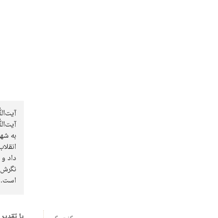
آیت‌ﷲ
آیت‌ﷲ
به شها
انقلاب
داد و 
نگرش‌ه
است. س
با تقدیر