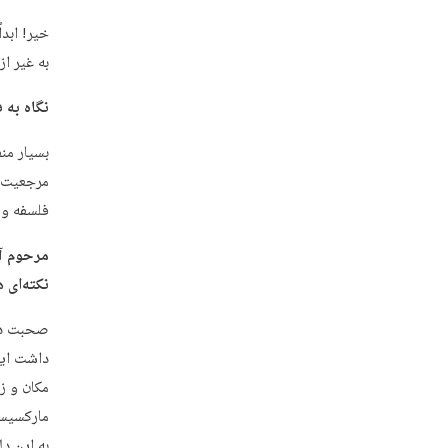
خیر! ابد
به غیر ا
نگاه به 
بسیار منف
مرجعیت ه
فلسفه و 
مرحوم آی
نکته‌ای 
صحبت در 
داشت این
مارکسیسم
به این د