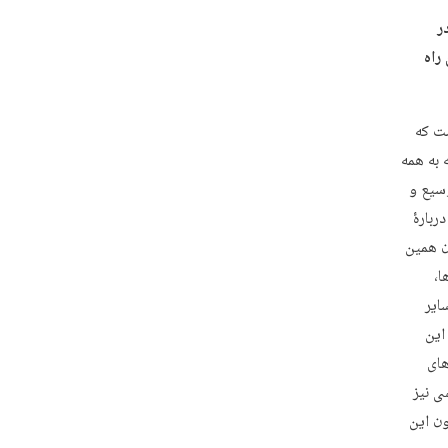
ر
راه
ست که
 به همه
وسیع و
یات قرآنی را در نظر بگیریم، به‌طور مثال ۵۰۰ آیه‌ دربارۀ
ن همین
ا،
ایر
این
های
ی نیز
ون این