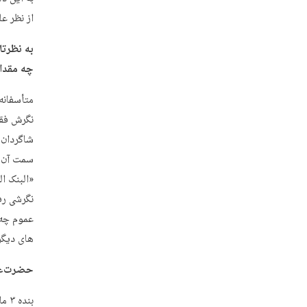
از نظر ع
به نظرتا
چه مقدا
متأسفانه 
نگرش فقه
شاگردان 
سمت آن م
«البنک ال
نگرشی رف
عموم چه د
های دیگر
حضرت‌عال