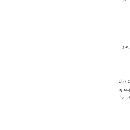
‌های
ا بودیم. در آن زمان
نده به
­مند