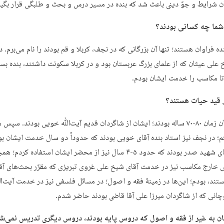
ن شرایط و جوّ دینی باعث شد که بنده در مسیر درس و بحث و طلبگی قرار بگیر
شما چه کسانی بودند؟
ده فراوان هستند؛ تنها آن بزرگانی که در نجف، کربلا و قم بودند را نام می‌برم. در
 علی عیثان که از علمای بزرگ عربستان بود و در کربلا سکونت داشتند، بنده بسی
ا مکاسب را خدمت ایشان بودم.
 قید حیات هستند؟
خیر؛ در آن زمان ۸۰-۷۰ ساله بودند؛ ایشان از شاگردان قدیم آیت‌ﷲ خویی بودند. سپس 
؛ در نجف نیز استاد بنده آقای خویی بودند که حدوداً دو سال خدمت ایشان بو
سپس آقای شهید صدر بودند که حدود ۵-۴ سال نیز از محضر ایشان استفاده کردم؛
 خارج مکاسب نیز در خدمت آقای شیخ علی غروی تبریزی که مقرّر بحث‌های آق
ند، بودم؛ این‌ها در زمینۀ فقه و اصول؛ در مسائل فلسفی نیز در خدمت آیت
انی که از شاگردان میرزا علی آقا قاضی بودند حاضر شدم.
ان به غیر از فقه و اصول که دروس پایه بودند، دروس دیگری تدریس نمی‌ش