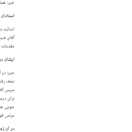
خیر؛ هما
استادان 
اساتید بن
آقای شیخ
مقدمات ت
ایشان در
نجف رفتم
برای درس
خویی هست
عباس قوچ
در آن زم