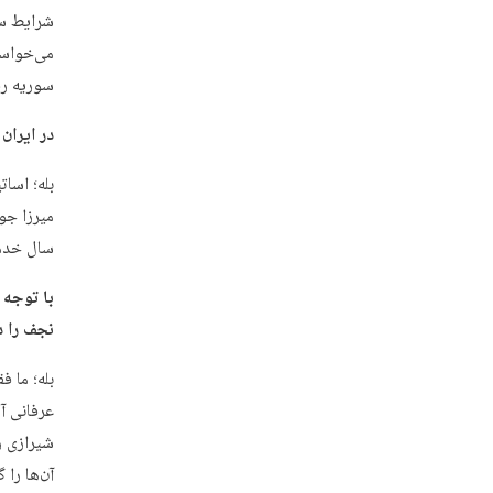
شرایط سخ
می‌خواست
سوریه رف
در ایران
بله؛ اسات
سال خدمت
با توجه 
نجف را د
بله؛ ما ف
عرفانی آ
شیرازی ر
آن‌ها را