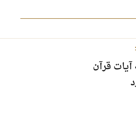
 آیات قرآن
د