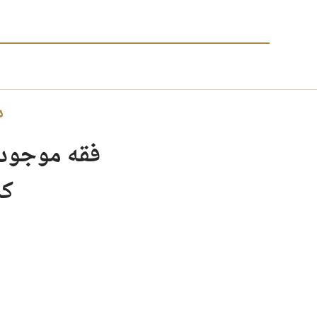
د
فقه موجود م
کم