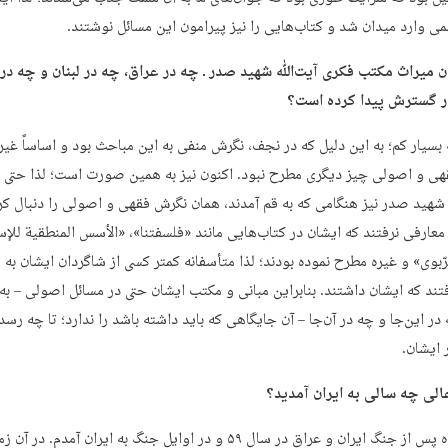
لمی وارد میدان شد و کتاب‌هایی را نیز پیرامون این مسائل نوشتند.
ن میراث مکتب فکری آیت‌ﷲ شهید صدر ـ چه در عراق، چه در لبنان و چه در ا
ر گسترش پیدا کرده است؟
بسیار کم؛ به این دلیل که در نجف، نگرش منفی به این مباحث بود و اساساً غیر 
ی و اصولی چیز دیگری مطرح نبود. اکنون نیز به همین صورت است؛ لذا حتی ب
شهید صدر نیز هنگامی که به قم آمدند، همان نگرش فقهی و اصولی را دنبال کرد
عارفی نرفتند که ایشان در کتاب‌هایی مانند «فلسفتنا»، «الأسس المنطقیة للإس
رّبوی» و غیره مطرح نموده بودند؛ لذا متأسفانه کمتر کسی از شاگردان ایشان به
تند که ایشان داشتند. بنابراین مبانی و مکتب ایشان حتی در مسائل اصولی – به
ر این‌جا و چه در آن‌جا – آن جایگاهی که باید داشته باشد را ندارد؛ تا چه رس
 ایشان.
ی چه سالی به ایران آمدید؟
بنده ۳ ماه پس از جنگ ایران و عراق در سال ۵۹ و در اوایل جنگ به ایران آمدم. در آن