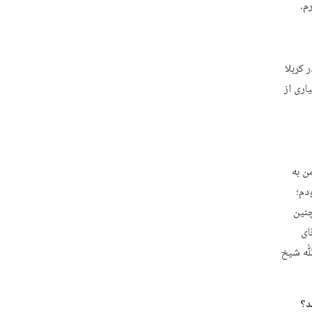
م.
 کربلا
اری از
من به
دم؛
 همچنین
ای
‌ﷲ شیخ
د؟