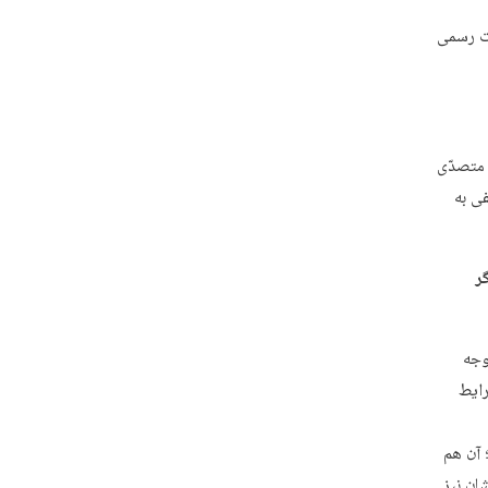
ت رسمی
 متصدّی
ی به
ر
وجه
رایط
 آن هم
ان نیز