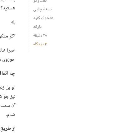
گفت‌وگو
هستید؟
نسخهٔ چاپی
همخوان کنید
بله
بارکد
۲۸ دقیقه
اگر ممکن
۴ دیدگاه
خیر! خان
حوزوی رف
چه اتفاق
نیز جوّ 
آن سمت ک
شدم.
از طریق 