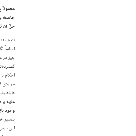
معمولاً 
جامعه یا
حلّ آن ت
بنده معت
اساساً ن
چیز در م
احکام دا
حوزه‌ی قم
طباطبائی‌
علوم و مع
وجود باز
تفسیر خی
این درس‌