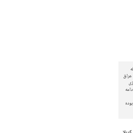
ه
عراق
زی
دامه
بوده
کربلا