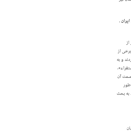
یران ـ
از
رخی از
ند و به
تقراء»،
 سمت آن
‌طور
د به بحث
 زمان