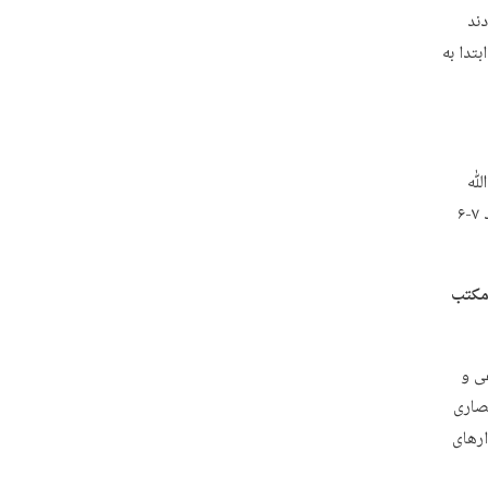
ند
تدا به
ت‌ﷲ
میرزا جواد تبریزی بودند. بنده چند سالی در خدمت مرحوم میرزا جواد برای فقه و حدود ۷-۶
مکتب
فی و
صاری
ارهای