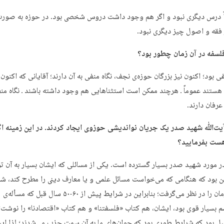
اً درس دیگری نبود و اگر هم وجود داشت دروس شخصی بود. در حوزه به صور
ز فقه و اصول چیز دیگری نبود.
فلسفه در آن زمان چطور بود؟
ی بود؛ اکنون نیز بزرگان حوزه‌ی نجف، نگاه منفی به آن دارند؛ آقایانی که اکنون
ستند عموماً ـ هرچند ممکن است استثناهایی هم وجود داشته باشند ـ نگاه منف
عرفان دارند.
ت‌ﷲ شهید صدر یک جریان نواندیشی حوزوی ایجاد کردند. در این زمینه اگ
هست بفرمایید؟
مورد شهید صدر بسیار گسترده است. یکی از مسائلی که ایشان بسیار به آن ت
 بود که هنگامی که می‌خواست مسائل علمی و یا معارف دینی را مطرح کند، ش
مکان و زمان را در نظر می‌گرفت؛ بنابراین در شرایط پیش از ۶۰-۵۰ سال قبل که مسأله‌ی
 بسیار قوی بود، ایشان، هم کتاب «فلسفتنا» و هم کتاب «اقتصادنا» را نوشت؛
لیل بود که شرایط طوری بود که جوان‌های ما به آن سمت جذب می‌شدند؛ لذا ایش