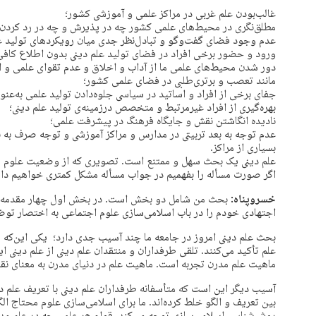
غالب‌بودن علم غربی در مراکز علمی و آموزشی کشور؛
مطلق‌نگری در محیط‌های علمی کشور چه در پذیرش و چه در رد کردن 
عدم وجود فضای گفت‌وگو و تبادل‌نظر جدی میان رویکردهای تولید عل
ورود و حضور برخی افراد در فضای تولید علم دینی بدون اطلاع کافی
دور شدن محیط‌های علمی ما از آداب و اخلاق و عدم تقوای علمی و ا
مانند تعصب و برتری‌طلبی در فضای علمی کشور؛
جفای برخی از افراد و اساتید در سیاسی جلوه‌دادن تولید علمی به‌عنوا
بهره‌گیری از افراد غیرمرتبط و متخصص درزمینه‌ی تولید علم دینی؛
نادیده انگاشتن نقش و جایگاه فرهنگ در پیشرفت علمی؛
عدم توجه به بعد تربیتی در مدارس و مراکز آموزشی و توجه صرف به
بسیاری از مراکز.
علم دینی یک بحث سهل و ممتنع است. تصویری که از وضعیت علوم د
اگر صورت مسأله را بفهمیم در جواب مسأله مشکل کمتری خواهیم دا
خسروپناه:
بحث من شامل دو بخش است. در بخش اول چهار مقدمه م
اجتهادی خودم را در باب اسلامی‌سازی علوم اجتماعی به اختصار توض
بحث علم دینی امروز در جامعه ما چند آسیب جدی دارد؛ یکی این‌که مو
علم تأکید می‌کنند. تلقی طرفداران و منتقدان علم دینی از علم دینی ای
ماهیت علم مدرن تجربه است. ماهیت علم در دنیای مدرن به معنای نق
آسیب دیگر این است که متأسفانه طرفداران علم دینی با تعریف علم دین
بین تعریف و الگو خلط کرده‌اند. ما برای اسلامی‌سازی علوم محتاج الگ