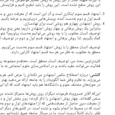
با این‌که شهید صدر از این روش به روش تفسیر موضوعی یاد می‌کنند و
این روش منقح نشده است. این روش را باید تنقیح کنیم و فرایندش
اجتهاد قسم سوم ابتکاری است و آن این است که از معرفت دینی و منظ
قسم اول و دوم به‌دست آمده، پرسش‌هایی دربیاوریم و عرضه بکنیم ب
روش اجتهادی چهارم هم روشی است برای نهادسازی.
بنابراین یک روش برهانی و چهار روش اجتهادی داریم؛ یعنی پنج روش
توصیف انسان مطلوب را با چه روشی می‌توانیم به‌دست بیاوریم؟ علوم
کمک بگیریم. لذا روش برهانی و اجتهاد قسم اول و دوم در توصیف ان
توصیف انسان محقق را با روش اجتهاد قسم سوم به‌دست می‌آوریم. الب
محقق به مطلوب، به نظر من هر سه قسم اجتهاد کارایی دارند.
کلیدی‌ترین بحث من، توصیف انسان محقق است. معتقدم مجموعه رو
فعالیت می‌توانند مفید باشند و در اسلامی‌سازی علوم اجتماعی به ما 
گلشنی:
درباره اصطلاح حکمی اجتهادی من نکته‌ای را عرض کنم. هرجای
می‌ورزند. به نظرم وقتی شما الگویتان را به جامعه ارائه می‌دهید به
در حوزه‌های مختلف علوم و دانشگاه‌­ها هم باید اجتهاد کنند که آیا این 
این‌که آقای خسروپناه فرمودند دیگران روی روش‌ها متمرکز نشدند من
سخن گفته‌اند. چهار روش اجتهادی را ذکر کردند؛ روی بخش اول و د
از معرفت دینی حاصل از معرفت‌هایی که از اجتهادهای اول و دوم به‌
است که در محیط ما انجام بشود و نشده است. در کشورهای دیگر انجا
نقش دارند کاملاً درست است. ما در مسائل جامعه عمیق نشده‌ایم. بحث 