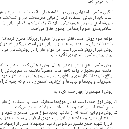
است عرض کنم.
الگوی حکمی ـ اجتهادی روی دو مؤلفه خیلی تأکید دارد: «مبانی» و 
است باید از مبانی استفاده کرد. از مبانی معرفت‌شناختی و انسان‌شناخ
دین‌شناختی و مبانی هرمونتیکی. باید تکلیف انواع و اقسام مبانی را 
اسلامی‌سازی علوم اجتماعی چطور اتفاق می‌افتد.
مؤلفه دوم روش است. نقش مبانی را خیلی از بزرگان مطرح کرده‌اند؛ ام
داشته‌اند؛ ولی ما معتقدیم همه این مبانی لازم است. بزرگانی که در 
روش غیر از روش‌شناسی است. من قوام علم را در روش‌شناسی می‌دان
روی روش حکمی ـ اجتهادی تأکید دارم.
روش حکمی یعنی روش برهانی؛ همان روش برهانی که در منطق خوانده‌ای
حکمت علم مطابق با واقع نافع است. معمولاً فلاسفه ما علم برهانی را 
واقع دارند؛ لذا کارآمدی و نافع‌بودن در حوزه برهان نیست. کار جدی
اعتباریات و بایدها و نبایدها و ارزش‌ها استمرار داده‌ام که جنبه کارآم
روش اجتهادی را چهار قسم کرده‌ایم:
روش اول همان است که در حوزه‌ها متعارف است. با استفاده از علم
دینی استنباط می‌کنند و بر فروعات و جزئیات تطبیق می‌کنند.
روش دوم این است که از مکاتب جدید سؤال‌هایی استخراج شود و 
استنطاق بشود و دلالت‌های التزامی جدیدی از قرآن و سنت استقرا بشو
کار را شهید صدر تفسیر موضوعی نامید. مجتهدان سنتی از اجتهاد قس