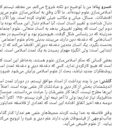
خسرو پناه:
من با توضیح دو نکته شروع می‌کنم. من معتقد نیستم که 
اسلامی‌سازی علوم نبوده‌اند. ما الآن وقتی به اسلامی‌سازی علوم می‌­پردا
اقتضائات، مسائل، مبانی و مکاتب خیلی تفاوت کرده است. چرا الآن ر
دنبال شناخت و تغییر انسان است، آیا اسلام دنبال این مسأله بوده یا 
دوم این است که چطور تغییرش بدهد به انسان متعالی. علوم اجتماع
مدرنیته که در رنسانس شکل گرفت، هیومنیزم بود و اومانسیم در معنای
انسان‌هایی که دغدغه دین دارند می‌بینند بدیلی به‌نام علوم اجتماعی
به‌دست بگیرد. یک انسان متدین دغدغه دینی‌اش اقتضا می‌کند که از 
ابتدایی است؛ ولی انگیزه مهم‌تر رسیدن به یک تمدن اسلامی است. تم
بعضی کسانی که منکر اسلامی‌سازی علوم هستند، به‌خاطر این است که ت
است که هیچ کارکردی ندارد. کسی که دغدغه دینی و دغدغه تمدن اسلام
روشنفکران جدید نباشد، بحث از علوم اسلامی برایش می‌شود ضرور
گلشنی:
من با چند برداشت از استاد موافق نیستم. در دوران تمدن ا
اندیشمندان بخشی از کار دینی و عبادتشان کار علمی بوده است. اصلاً
این‌ها مطرح نیست. آن‌ها کار علمی‌شان را عبادت می‌دانستند. صدسال 
متافیزیک نیاز نداری
دوسه دهه اخیر اتفاق افتاده این است که تعدادی از فلاسفه خداباور ش
وقتی فلاسفه به خدا پشت کردند محیط‌های علمی هم خدارا کنار گذاشتن
جالب‌توجهی از فیلسوفان غرب دارند علم دینی و غیره را ترویج می‌کنند
بیاید، از علوم طبیعی می‌آید.