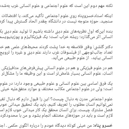
نکته مهم دوم این است که علوم اجتماعی و علوم انسانی غرب به‌شدت 
اینکه استادخسروپناه روی علوم اجتماعی تأکید می‌کند، با اقتضائات 
سنجید. حوزه متوجه نیست در دانشگاه چقدر الحاد گسترش پیدا کرده 
بنده این‌که اول نظریه‌های علم دینی داشته باشیم تا تولید علم دینی ب
انسانی اثر می‌گذارد؛ ریشه خراب است؛ یک فیزیکالیزم و پوزیتیویس
دکتر گلشنی: وقتی فلاسفه به خدا پشت کردند محیط‌های علمی هم خدارا
تعداد جالب‌توجهی از فیلسوفان غرب دارند علم دینی و غیره را ترویج م
انسانی بیاید، از علوم طبیعی می‌آید.
هم در علوم فیزیکی و هم در علوم انسانی پیش‌فرض‌های متافیزیکی وج
انسان، علوم انسانی بسیار غامض‌تر است و این وظیفه ما را مشکل‌تر م
یک فرق اساسی بین علوم انسانی و علوم طبیعی وجود دارد؛ در علوم 
است؛ ولی در علوم اجتماعی مکاتب مختلف و موارد متفق‌علیه خیلی 
علوم اجتماعی مدرن به دنبال چیست؟ این را قبول دارم که دنبال تغی
نمی‌توانیم انسان مطلوب را تعریف کنیم. باید یک تحقیق میدانی خوب 
فصل مشترک چیست. برای انسان محقق یک کار میدانی خوب لازم است
لازم است و باید در حوزه‌های مختلف انجام بشود و من با محدودکرد
خسرو پناه:
من خیلی کوتاه دیدگاه خودم را درباره الگوی حکمی ـ اج