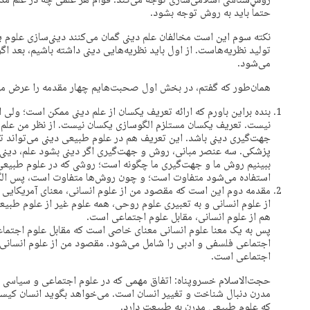
روش‌شناسی اسلامی‌سازی توجه می‌کند. قوام هر علمی چه در علم مدر
حتماً باید به روش توجه بشود.
نکته سوم این است مخالفان علم دینی گمان می‌کنند دینی‌سازی علوم یک
تولید نظریه‌هاست. از اول باید نظریه‌هایی دینی داشته باشیم، بعد اگر
می‌شود.
همان‌طور که گفتم، در بخش اول صحبت‌هایم چهار مقدمه را عرض می
بنده براین باورم که ارائه تعریف یکسان از علم دینی ممکن است؛ ولی 
نیست. تعریف یکسان مستلزم الگوسازی یکسان نیست. از نظر من علم د
جهت‌گیری دینی باشد. این تعریف هم در علوم طبیعی دینی می‌تواند ت
پزشکی. سه عنصر مبانی، روش و جهت‌گیری اگر دینی بشود علم، دینی می
ببینیم روش ما و جهت‌گیری ما چگونه است؛ روشی که در علوم طبیعی
استفاده می‌شود متفاوت است؛ و چون روش‌ها متفاوت است، پس الگ
مقدمه دوم این است که مقصود من از علوم انسانی، معنای آمریکایی و آ
از علوم انسانی و به تعبیری علوم روحی، همه علوم غیر از علوم طبی
هم از علوم انسانی، مقابل علوم اجتماعی است.
پس به یک معنا علوم انسانی معنای خاصی است که مقابل علوم اجتما
اجتماعی فلسفی و ادبی را شامل می‌شود. مقصود من از علوم انسانی 
اجتماعی است.
حجت‌الاسلام خسروپناه: اتفاق مهمی که در علوم اجتماعی و سیاسی د
مدرن دنبال شناخت و تغییر انسان است. می‌خواهد بگوید انسان کیست 
که علوم طبیعی مدرن به طبیعت دارد.