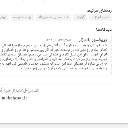
رده‌های مرتبط
علم و اجتهاد
گزارش
عبدالحسین خسروپناه
زینب علیزاده
مهدی
دیدگاه‌ها
پروفسور بالتازار
۱۳۹۶/۲/۰۵ در ۱۱:۱۳
شما خودتان را به در و دیوار و آب و آتش هم بزنید این علوم چه از نوع انسانی
کدام اسلامی و دینی شدنی نیستند حتی که اگر زور سیاسی و نظامی و قضایی و 
انرژی خود را برای این قبیل کارهای نشدنی هدر می دهیم. مصداق اینجور تلاشه
فیزیک و جالینوسی کردن پزشکی مناظره و کنفرانس و داد وبیداد راه بیندازیم و
به زبانی ساده تر مصداق ادعا این است که میشود جدید را قدیمی کرد آنهم نه ب
راه به جایی نخواهد برد همانطور که دیگران در این زمینه نبردند.
mobahesat.ir