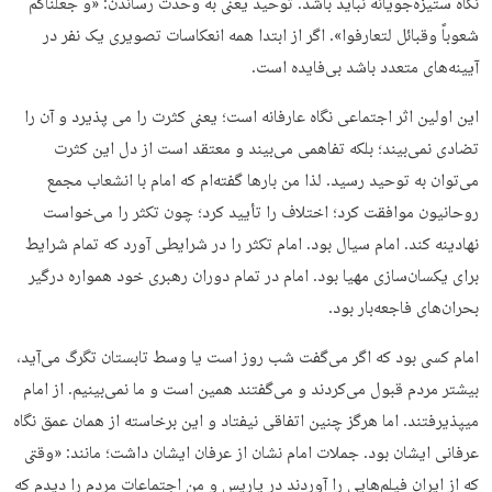
نگاه ستیزه‌جویانه نباید باشد. توحید یعنی به وحدت رساندن: «و جعلناكم
شعوباً وقبائل لتعارفوا». اگر از ابتدا همه انعکاسات تصویری یک نفر در
آیینه‌های متعدد باشد بی‌فایده است.
این اولین اثر اجتماعی نگاه عارفانه است؛ یعنی کثرت را می پذیرد و آن را
تضادی نمی‌بیند؛ بلکه تفاهمی می‌بیند و معتقد است از دل این کثرت
می‌توان به توحید رسید. لذا من بارها گفته‌ام که امام با انشعاب مجمع
روحانیون موافقت کرد؛ اختلاف را تأیید کرد؛ چون تکثر را می‌خواست
نهادینه کند. امام سیال بود. امام تکثر را در شرایطی آورد که تمام شرایط
برای یکسان‌سازی مهیا بود. امام در تمام دوران رهبری خود همواره درگیر
بحران‌های فاجعه‌بار بود.
امام کسی بود که اگر می‌گفت شب روز است یا وسط تابستان تگرگ می‌آید،
بیشتر مردم قبول می‌کردند و می‌گفتند همین است و ما نمی‌بینیم. از امام
میپذیرفتند. اما هرگز چنین اتفاقی نیفتاد و این برخاسته از همان عمق نگاه
عرفانی ایشان بود. جملات امام نشان از عرفان ایشان داشت؛ مانند: «وقتی
که از ایران فیلم‌هایی را آوردند در پاریس و من اجتماعات مردم را دیدم که