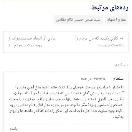
رده‌های مرتبط
علم و اجتهاد
سید عباس حسینی قائم‌ مقامی
راه‌بری نوشته
→
کاری بکنید که دل مردم را
یادی از اتحاد سلطنت‌برانداز
به‌دست بیاورید
روحانیت و مردم
←
دیدگاه‌ها
سلطان
۱۳۹۶/۳/۱۵ در ۱۸:۵۱
با تشکر از سایت و مباحث خوبتان ، یک تذکر فقط : شما مثل آقای رشاد را
آیت الله زده اید و مثل آقای قائم مقامی که فقیه و فیلسوف و استاد عرفان
نظری محی الدینی هستند و در همه اینها صاحب نظر و واقعا مجتهدند را حجت
الاسلام والمسلمین زدید؟ مگر ما چند نفر در حوزه مثل آقای قائم مقامی داریم
. البته چون سایت شما اهل دقت است این تذکر را دادم که قدر داشته ها را بهتر
بدانیم .
پاسخ