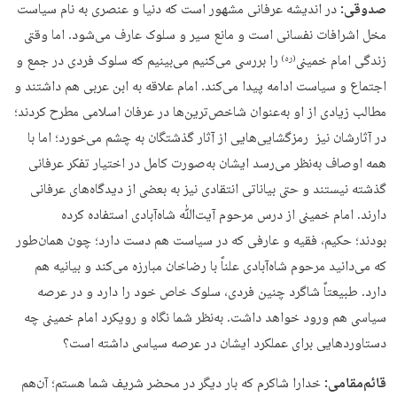
صدوقی:
در اندیشه عرفانی مشهور است که دنیا و عنصری به نام سیاست
مخل اشرافات نفسانی‌ است و مانع سیر و سلوک عارف می‌شود. اما وقتی
زندگی امام خمینی
را بررسی می‌کنیم می‌بینیم که سلوک فردی در جمع و
(ره)
اجتماع و سیاست ادامه پیدا می‌کند. امام علاقه به ابن عربی هم داشتند و
مطالب زیادی از او به‌عنوان شاخص‌ترین‌ها در عرفان اسلامی مطرح کردند؛
در آثارشان نیز رمزگشایی‌هایی از آثار گذشتگان به چشم می‌خورد؛ اما با
همه اوصاف به‌نظر می‌رسد ایشان به‌صورت کامل در اختیار تفکر عرفانی
گذشته نیستند و حتی بیاناتی انتقادی نیز به بعضی از دیدگاه‌های عرفانی
دارند. امام خمینی از درس مرحوم آیت‌ﷲ شاه‌آبادی استفاده کرده
بودند؛ حکیم، فقیه و عارفی که در سیاست هم دست دارد؛ چون همان‌طور
که می‌دانید مرحوم شاه‌آبادی علناً با رضاخان مبارزه می‌کند و بیانیه هم
دارد. طبیعتاً شاگرد چنین فردی، سلوک خاص خود را دارد و در عرصه
سیاسی هم ورود خواهد داشت. به‌نظر شما نگاه و رویکرد امام خمینی چه
دستاوردهایی برای عملکرد ایشان در عرصه سیاسی داشته است؟
قائم‌مقامی:
خدارا شاکرم که بار دیگر در محضر شریف شما هستم؛ آن‌هم