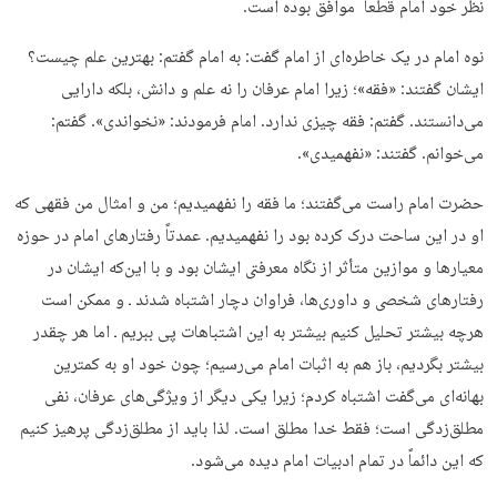
نظر خود امام قطعاً موافق بوده است.
نوه امام در یک خاطره‌ای از امام گفت: به امام گفتم: بهترین علم چیست؟
ایشان گفتند: «فقه»؛ زیرا امام عرفان را نه علم و دانش، بلکه دارایی
می‌دانستند. گفتم: فقه چیزی ندارد. امام فرمودند: «نخواندی». گفتم:
می‌خوانم. گفتند: «نفهمیدی».
حضرت امام راست می‌گفتند؛ ما فقه را نفهمیدیم؛ من و امثال من فقهی که
او در این ساحت درک کرده بود را نفهمیدیم. عمدتاً رفتارهای امام در حوزه
معیارها و موازین متأثر از نگاه معرفتی ایشان بود و با این‌که ایشان در
رفتارهای شخصی و داوری‌ها، فراوان دچار اشتباه شدند ـ و ممکن است
هرچه بیشتر تحلیل کنیم بیشتر به این اشتباهات پی ببریم ـ اما هر چقدر
بیشتر بگردیم، باز هم به اثبات امام می‌رسیم؛ چون خود او به کمترین
بهانه‌ای می‌گفت اشتباه کردم؛ زیرا یکی دیگر از ویژگی‌های عرفان، نفی
مطلق‌زدگی است؛ فقط خدا مطلق است. لذا باید از مطلق‌زدگی پرهیز کنیم
که این دائماً در تمام ادبیات امام دیده می‌شود.