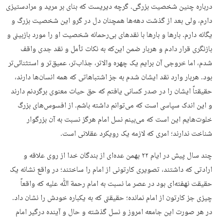
درباره چنین شخصیت بزرگی. گرچه دیریست که بنای بر مرید و مرادستیزی
دارم، ولی بعد از گذشت دهه‌ها همچنان دل در گرو این شخصیت بزرگ و
یگانه دارم. بارها و بارها با نقدهای بی‌رحمانه شخصیت او را مورد بازبینی و
بازنگری قرار دادم و هربار ضمن این‌که به نکات تأمل و نقد جدی واقف
شدم، اما خروجی آن برایم یک چهره والاتر، جذاب‌تر، عمیق‌تر و استثنائی‌تر
بود. هربار وارد نقد ایشان شدم به جز اشتباهاتی که همه انسان‌ها دارند،
حقیقتاً ایشان را در صدر کسانی یافتم که حق حیات معنوی برگردنم دارند
و این اندک سپاسی است که می‌توانم داشته باشم. از افسوس‌های بزرگ
خلوت‌هایم این است که می‌بینم نسل امام هرگز نسبت به آن بزرگوار
شناخت ندارند؛ امری که لازمه یک رویکرد عقلانی است.
چند سال پیش در ایام ۲۲ بهمن عده‌ای از بندگان خدا از روی علاقه و
ارادتی که داشتند، تصویری کارتونی از امام را ساختند؛ در واقع نشانه یک
حقیقت نهفته‌ای بود در عصر ما نسبت به امام رحمة‌ ﷲ علیه که واقعاً
چیزی جز کارتون از امام نمانده؛ حقیقتی که به یکباره خودش را نشان داد.
در هر صورت این جامعه امروز و نسل گذشته و حال و آینده درگیر امام