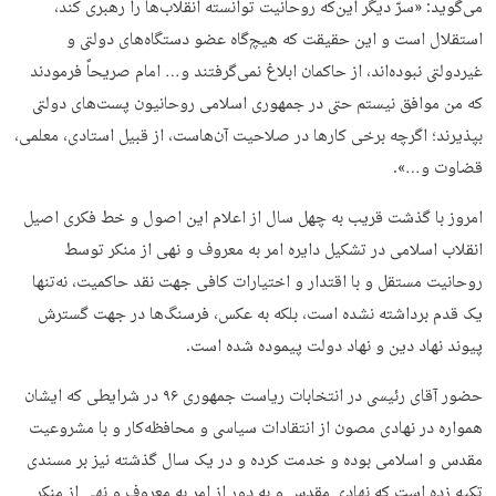
می‌گوید: «سرّ دیگر این‌که روحانیت توانسته انقلاب‌ها را رهبری کند،
استقلال است و این حقیقت که هیچ‌گاه عضو دستگاه‌های دولتی و
غیردولتی نبوده‌اند، از حاکمان ابلاغ نمی‌گرفتند و… امام صریحاً فرمودند
که من موافق نیستم حتی در جمهوری اسلامی روحانیون پست‌های دولتی
بپذیرند؛ اگرچه برخی کارها در صلاحیت آن‌هاست، از قبیل استادی، معلمی،
قضاوت و…».
امروز با گذشت قریب به چهل سال از اعلام این اصول و خط فکری اصیل
انقلاب اسلامی در تشکیل دایره امر به معروف و نهی از منکر توسط
روحانیت مستقل و با اقتدار و اختیارات کافی جهت نقد حاکمیت، نه‌تنها
یک قدم برداشته نشده است، بلکه به عکس، فرسنگ‌ها در جهت گسترش
پیوند نهاد دین و نهاد دولت پیموده شده است.
حضور آقای رئیسی در انتخابات ریاست جمهوری ۹۶ در شرایطی که ایشان
همواره در نهادی مصون از انتقادات سیاسی و محافظه‌کار و با مشروعیت
مقدس و اسلامی بوده و خدمت کرده و در یک سال گذشته نیز بر مسندی
تکیه زده است که نهادی مقدس و به دور از امر به معروف و نهی از منکر