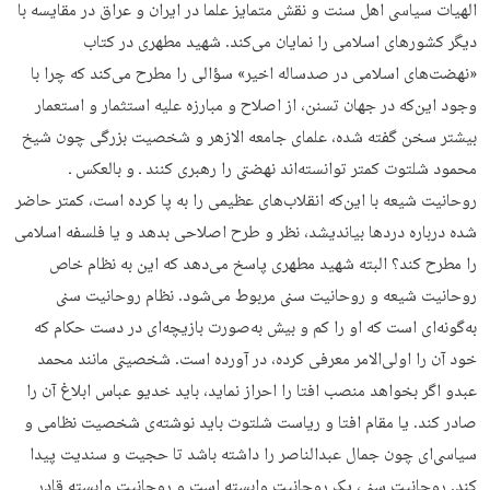
الهیات سیاسی اهل سنت و نقش متمایز علما در ایران و عراق در مقایسه با
دیگر کشورهای اسلامی را نمایان می‌کند. شهید مطهری در کتاب
«نهضت‌های اسلامی در صدساله اخیر» سؤالی را مطرح می‌کند که چرا با
وجود این‌که در جهان تسنن، از اصلاح و مبارزه علیه استثمار و استعمار
بیشتر سخن گفته شده، علمای جامعه الازهر و شخصیت بزرگی چون شیخ
محمود شلتوت کمتر توانسته‌اند نهضتی را رهبری کنند ـ و بالعکس ـ
روحانیت شیعه با این‌که انقلاب‌های عظیمی را به پا کرده است، کمتر حاضر
شده درباره دردها بیاندیشد، نظر و طرح اصلاحی بدهد و یا فلسفه اسلامی
را مطرح کند؟ البته شهید مطهری پاسخ می‌دهد که این به نظام خاص
روحانیت شیعه و روحانیت سنی مربوط می‌شود. نظام روحانیت سنی
به‌گونه‌ای است که او را کم و بیش به‌صورت بازیچه‌ای در دست حکام که
خود آن را اولی‌الامر معرفی کرده، در آورده است. شخصیتی مانند محمد
عبدو اگر بخواهد منصب افتا را احراز نماید، باید خدیو عباس ابلاغ آن را
صادر کند. یا مقام افتا و ریاست شلتوت باید نوشته‌ی شخصیت نظامی و
سیاسی‌ای چون جمال عبدالناصر را داشته باشد تا حجیت و سندیت پیدا
کند. روحانیت سنی، یک روحانیت وابسته است و روحانیت وابسته قادر