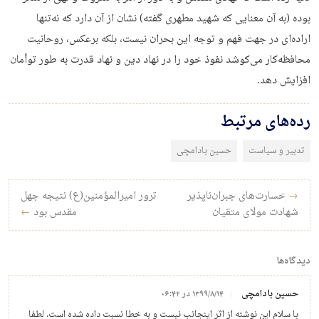
بوده (به آن معنایی که شهید مطهری گفته) نشان از آن دارد که نه‌تنها
اراده‌ای در جهت فهم و توجه این بحران نیست، بلکه برعکس، روحانیت
محافظه‌کار می‌کوشد نفوذ خود را در نهاد دین و نهاد قدرت به طور توأمان
افزایش دهد.
رده‌های مرتبط
تدبیر و سیاست
حسین بادامچی
راه‌بری نوشته
→
خسارت‌های جبران‌ناپذیر
ترور امیرالمؤمنین(ع) نتیجه جهل
شهادت مولای متقیان
مقدس بود
←
دیدگاه‌ها
حسین بادامچی
۱۳۹۹/۸/۱۴ در ۰۶:۴۲
با سلام این نوشته از اثر اینجانب نیست و به خطا نسبت داده شده است. لطفا