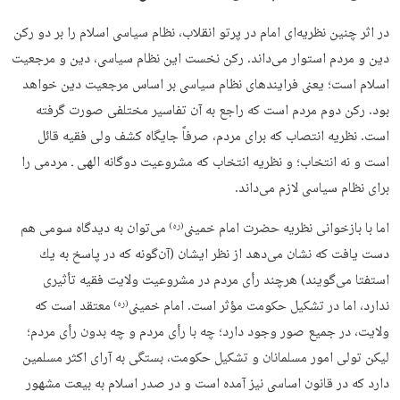
در اثر چنین نظریه‌ای امام در پرتو انقلاب، نظام سیاسی اسلام را بر دو رکن
دین و مردم استوار می‌داند. رکن نخست این نظام سیاسی، دین و مرجعیت
اسلام است؛ یعنی فرایندهای نظام سیاسی بر اساس مرجعیت دین خواهد
بود. رکن دوم مردم است که راجع به آن تفاسیر مختلفی صورت گرفته
است. نظریه انتصاب که برای مردم، صرفاً جايگاه كشف ولی فقيه قائل
است و نه انتخاب؛ و نظریه انتخاب که مشروعيت دوگانه الهی ـ مردمی را
برای نظام سياسی لازم می‌داند.
اما با بازخوانی نظريه حضرت امام خمينی
می‌توان به ديدگاه سومی هم
(ره)
دست يافت كه نشان می‌دهد از نظر ايشان (آن‌گونه كه در پاسخ به يك
استفتا می‌گويند) هرچند رأی مردم در مشروعيت ولايت فقيه تأثيری
ندارد، اما در تشكيل حكومت مؤثر است. امام خمینی
معتقد است که
(ره)
ولایت، در جمیع صور وجود دارد؛ چه با رأی مردم و چه بدون رأی مردم؛
لیکن تولی امور مسلمانان و تشکیل حکومت، بستگی به آرای اکثر مسلمین
دارد که در قانون اساسی نیز آمده است و در صدر اسلام به بیعت مشهور