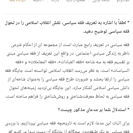
گفت‌وگو
نسخهٔ چاپی
همخوان کنید
بارکد
۴ دقیقه
دیدگاه شما
* لطفاً با اشاره به تعریف فقه سیاسی، نقش انقلاب اسلامی را در تحول
فقه سیاسی توضیح دهید.
فقه سیاسی در تعریف رایج عبارت است از مجموعه ای از احکام شرعی
ناظر به زندگی سیاسی-اجتماعی. در واقع این تعریف از فقه سیاسی مبتنی
بر تقسیم فقه به سه شاخه «فقه العبادات»، «فقه المعاملات» و «فقه
السیاسات» است. به نظر می‌رسد انقلاب اسلامی توانسته است جایگاه فقه
سیاسی را ارتقا بخشد و ضرورت طرح فقه سیاسی را به‌عنوان شاخه‌ای از
دانش سیاسی اسلامی آشکار سازد. این جایگاه بی‌تردید زمینه‌های تحول
فقه سیاسی به لحاظ معرفت‌شناختی و روش‌شناختی را فراهم ساخته است.
* استدلال شما بر مدعای مذکور چیست؟
برای اثبات این مدعا، لازم است به تاریخچه فقه سیاسی بپردازیم. با بررسی
فقه سیاسی به یک طبقه‌بندی سه‌گانه از جایگاه آن دست پیدا می‌کنیم که