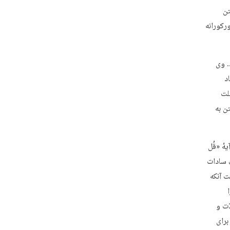
تن
رکورانه
. وی
د
لت
ن به
هٔ «قُل
اد ما در شأن سادات
 آنکه
ّت و
برای