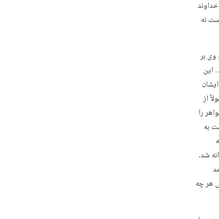
 خداوند
است نه
 وی بر
 این
ایشان
اً از
هر را
ست به
ه
نه شد.
مد
 هر چه