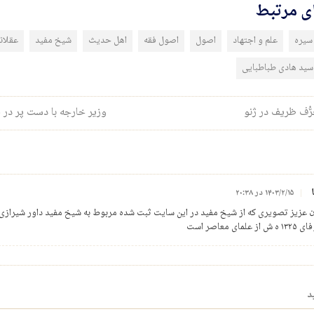
ای مرتبط
سیره
علم و اجتهاد
اصول
اصول فقه
اهل حدیث
شیخ مفید
عقلان
سید هادی طباطبایی
ری نوشته
ُّف ظریف در ژنو
وزیر خارجه با دست پر در 
۱۴۰۳/۲/۱۵ در ۲۰:۳۸
 عزیز تصویری که از شیخ مفید در این سایت ثبت شده مربوط به شیخ مفید داور شیرازی
علمای معاصر است
د