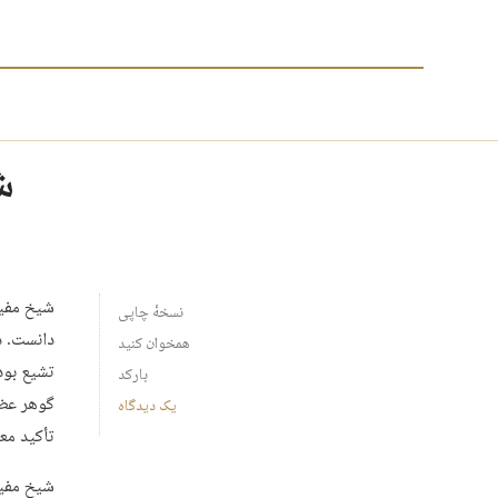
ش
شیخ مفید 
نسخهٔ چاپی
دانست. د
همخوان کنید
تشیع بود
بارکد
گوهر عظی
یک دیدگاه
تأکید مع
شیخ مفید 