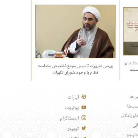
ت/ غناء
بررسی ضرورت تاسیس مجمع تشخیص مصلحت
ستند
نظام با وجود شورای نگهبان
ن‌ها
آپارات
ب‌ها
یوتیوب
آورندگان
اینستاگرام
انی
توییتر
‌وجو