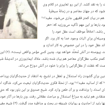
را به نقد کشد. از این رو تعابیری در کلام وی
شود که در جهان معاصر و در زمانهٔ سیطرهٔ
هم در بیان کمتر فقیهی جاری می‌شود. مفید
(ره)
ود بارها بر این مهم تأکید می‌ورزید که: «هر
باشد، اخلاقاً موظف است عقل خود را
له‌ای برای اثبات وجود خدا به کار برد. اگر
ند عقل خود را در این خصوص به کار اندازد و
چنین نکند، پیوسته در آتش مُخلّد خواهد
کمتر مکتب عقل‌گرای معاصر هم بیان شده باشد. ملاک ایمان‌ورزی در اندیشهٔ شی
ست که غفلت از عقل‌گرایی را برابر با خلود در آتش دوزخ می‌داند.
ن برای گشودن راه استدلال و تعقل در تشیع، به انتقاد از حدیث‌گرایان پرداخ
که از اساتید مفید
بود، از نحلهٔ فکری حدیث‌گرایان تبعیت می‌کرد. شاگرد ام
)
(ره)
ای استاد را برنتافت و بر آن طعن وارد کرد. شیخ صدوق بر این باور بود که حتی
تقادی هم نباید به سراغ استدلال و مباحث عقلانی رفت. وی بارها در آثار خود 
کرد که تنها باید از احادیث و روایات شریفه در بحث و مناظره م