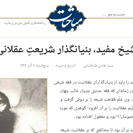
جست‌وجو برای:
یخ مفید، بنیانگذار شریعتِ عقلانی
سید هادی طباطبایی
تاریخ و سیره
پنج‌شنبه، ۷ آذر ۱۳۹۲
را باید از بنیان‌گذارانِ عقلانیت در فقه شیعی
ر زمانه‌ای که فقه حدیثی جریان غالب جهان
، وی عَلَم فقاهتِ شیعه را بر دوش گرفت و
م عقلانیت را بر آن افزود؛ گوهری که مورد
صومان
بود و مغفول افتاده بود.
(ع)
بر آن بود تا مخالفتی که بر عقلانیت شیعه