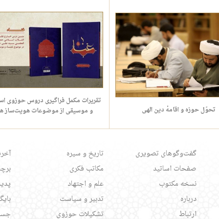
تقریرات مکمل فراگیری دروس حوزوی اس
تحوّل حوزه و اقامهٔ دین الهی
و موسیقی از موضوعات هویت‌ساز ه
گفت‌وگوهای تصویری
تاریخ و سیره
آخری
صفحات اساتید
مکاتب فکری
برچس
نسخه مکتوب
علم و اجتهاد
پدید
درباره
تدبیر و سیاست
بایگ
ارتباط
تشکیلات حوزوی
جست