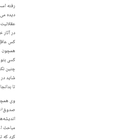
رفته است 
دیده می‌
عقلانیت 
در آثار خ
کس عاقل 
همچون وسی
کسی بتوا
شاید در 
تا بدانجا
وی همچنی
صدوق
(ره
اندیشه‌ه
مباحث اع