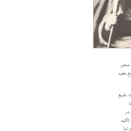
 بود. چنین کسی مؤمن واقعی نیست». (۲) این سخن
خ مفید
ت. شیخ
ا
 در
تأکید
دد گرفت. (۳) شیخ مفید اما