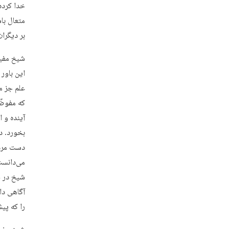
خدا کرده
متعال با
بر دیگران. 
شیخ مفید 
این باور
علم جز م
که مفوضّه‌اند و 
آینده و 
بخورد. د
دست مردم
می‌دانست
شیخ در ج
آگاهی دا
را که پیش 