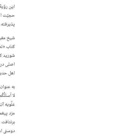
این روّیه
حجیّت افر
پذیرفته 
شیخ مفید
کتاب «تص
شورید که
اصلی در
اهل حدی
به عنوان 
علّویه آ
مزد پیغم
برنتافت و
دوستی اه