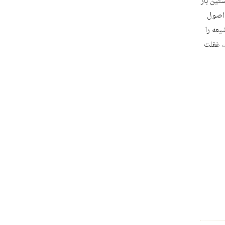
تین بار
 اصول
یعه را
، غفلت