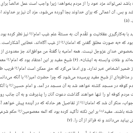
 باشد نمی‌تواند مزد خود را از مردم بخواهد؛ زیرا واجب است عمل خالصاً برای
شد و بس. آن اعمالی که برای خداوند بجا آورده می‌شود، مزد آن نیز بر خداوند 
(۵)
با به‌کارگیری عقلانیت و تقّدم آن، به مسئلهٔ علم غیب امام
نیز نظر کرده بود.
(ع)
 بود که «به صورت مطلق گفتن که امامان
از غیب آگاه‌اند، خطایی آشکاراست…
(ع)
خصوص خدای عزوجل نیست. همه امامیه با گفتهٔ من موافق‌اند جز معدودی از 
غلات وابسته به ایشان». (۶) شیخ مفید بر این اعتقاد بود که امام
معمول
(ع)
از ضمیر اشخاص خبر ندارد. وی ادعا می‌کرد که حتی ممکن است امام
فریب ظوا
(ع)
ر مناظره‌ای از شیخ مفید پرسیده می‌شود که چرا حضرت امیر
با آنکه می‌دان
(ع)
 کوفه در مسجد کشته خواهد شد به آن مسجد در آمد. و امام حسین
با آنک
(ع)
 مردم کوفه او را تنها خواهند گذاشت دعوت آنان را پذیرفت و به آن جانب روا
واب، منکر آن شد که امامان
از تفاصیل هر حادثه که در آینده پیش خواهد آ
(ع)
شته باشند. مفید
بر این نکته تأکید کرده بود که ائمه معصومین
حکم شرعی
(ره)
(ع)
بیاید می‌دانند و نه فراتر از آن را. (۷)