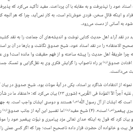
ٔ استاد خود را نپذیرفت و به مقابله با آن پرداخت. مفید تأکید می‌کرد که پذیرف
اد و اینکه قائلِ سخن، فردی خوش‌نام است، به کار نمی‌آید، چرا که هر آنچه کو
شود به آسانی از دست می‌رود.
 در نقد آراء اهل حدیث کتابی نوشت و اندیشه‌های آن جماعت را به نقد کشید
حیح الاعتقاد» را در نقد استاد خود، شیخ صدوق نگاشت و بارها در آن بر استا
 چرا طریقهٔ اهل حدیث را پیشه ساخته و از فهم حقیقت وا مانده است! وی ع
 افتادن صدوق
بر راه ناصواب را گرایش فکری وی به نقل‌گرایی و تمسک جست
(ره)
ث می‌دانست.
نمونه از انتقادات شاگرد بر استاد، یکی در آیهٔ مودّت بود. شیخ صدوق در بیان آی
لا اَسئَلُکُم عَلیه اَجراً الاّ المَوّدة فی القُربی» (شوری ۲۳) بیان می‌کرد که: «اعتق
ن است که ایشان از آل رسول ﷲ
هستند و دوستی ایشان واجب است. به جهت
(ص)
بری پیغمبر
است». (۴) شیخ مفید
اما تفسیر این آیه از جانب صدوق
را
(ص)
(ره)
(ره)
 بیان کرد که قول به اینکه خدای تعالی مزد پیامبری و نبوّت پیغمبر خود را مود
ل بیت و خانواده آن حضرت قرار داده ناصحیح است؛ چرا که اگر کسی عملی را 