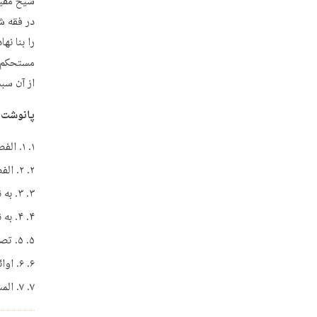
شیخ مفید
در فقه ش
را بنا نه
مستحکم ک
از آن سب
پانوشت‌ه
۱. الفصول المختاره، شیخ مفید، ص ۷۸
۲. الفصول المختاره، ص ۷۹
۳. به نقل از تصحیح الاعتقاد، شیخ مفید ص ۶۸
۴. به نقل از تصحیح الاعتقاد، ص ۱۴۰
۵. تصحیح الاعتقاد ص ۱۴۰
۶. اوائل المقالات، شیخ مفید ص ۳۸
۷. المسائل العکبریه، پرسش بیشتم