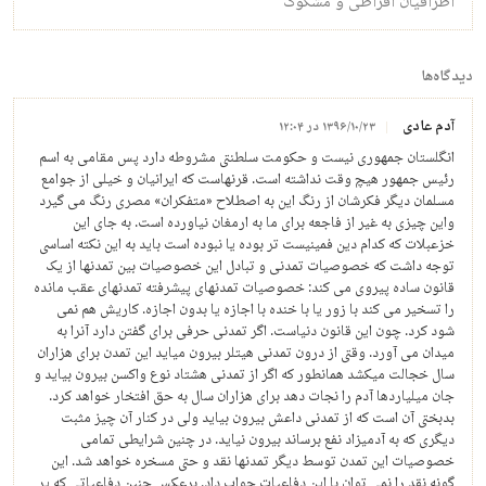
اطرافیان افراطی و مشکوک
دیدگاه‌ها
آدم عادی
۱۳۹۶/۱۰/۲۳ در ۱۲:۰۴
انگلستان جمهوری نیست و حکومت سلطنتی مشروطه دارد پس مقامی به اسم
رئیس جمهور هیچ وقت نداشته است. قرنهاست که ایرانیان و خیلی از جوامع
مسلمان دیگر فکرشان از رنگ این به اصطلاح «متفکران» مصری رنگ می گیرد
واین چیزی به غیر از فاجعه برای ما به ارمغان نیاورده است. به جای این
خزعبلات که کدام دین فمینیست تر بوده یا نبوده است باید به این نکته اساسی
توجه داشت که خصوصیات تمدنی و تبادل این خصوصیات بین تمدنها از یک
قانون ساده پیروی می کند: خصوصیات تمدنهای پیشرفته تمدنهای عقب مانده
را تسخیر می کند با زور یا با خنده با اجازه یا بدون اجازه. کاریش هم نمی
شود کرد. چون این قانون دنیاست. اگر تمدنی حرفی برای گفتن دارد آنرا به
میدان می آورد. وقتی از درون تمدنی هیتلر بیرون میاید این تمدن برای هزاران
سال خجالت میکشد همانطور که اگر از تمدنی هشتاد نوع واکسن بیرون بیاید و
جان میلیاردها آدم را نجات دهد برای هزاران سال به حق افتخار خواهد کرد.
بدبختی آن است که از تمدنی داعش بیرون بیاید ولی در کنار آن چیز مثبت
دیگری که به آدمیزاد نفع برساند بیرون نیاید. در چنین شرایطی تمامی
خصوصیات این تمدن توسط دیگر تمدنها نقد و حتی مسخره خواهد شد. این
گونه نقد را نمی توان با این دفاعیات جواب داد. برعکس چنین دفاعیاتی که پر