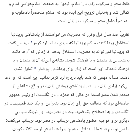
غلط ستم و سرکوب زنان در اسلام، تبدیل به صنعت اسلام‌هراسی تمام و
کمالی شد و به‌دنبال ترویج این ایده بود که اسلام منحصراً نامطلوب و
منحصراً عامل ستم و سرکوب بر زنان است.
تقریباً صد سال قبل وقتی که مصریان می‌خواستند از پادشاهی بریتانیا
استقلال پیدا کنند، حاکم بریتانیا که مردی به نام لرد کرمر
بود می‌گفت
‏[۵]‎
که بریتانیا نمی‌تواند به مصریان استقلال بدهد، تا زمانی که آن‌ها مانند
بریتانیایی‌ها متمدن و با فرهنگ شوند. نشانه‌ی این‌که آن‌ها متمدن و با
فرهنگ شده‌اند این است که زنان برای برداشتن پوشش
تمایل نشان
‏[۶]‎
دهند. مسأله مهمی که شما باید درباره لرد کرمر بدانید این است که او ادعا
می‌کرد آزادی زنان در مصر [برداشتن پوشش زنان]، در واقع نشانه‌ای از
متمدن‌شدن مصر است؛ در حالی که همزمان در انگلستان او رئیس‌جمهور
جامعه‌ای بود که مخالف حق رأی زنان بود. بنابراین او یک ضد ‌فمینیست در
انگلستان و به اصطلاح یک فمینسیت در مصر بود. این نیرنگ سیاسی
دیگری برای توجیه حضور پادشاهی بریتانیا در مصر بود. بریتانیا می‌گفت:
ما نمی‌توانیم به شما استقلال بدهیم؛ زیرا شما بیش از حد گنگ، کودن،