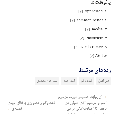
پانوشت‌ها
oppressed.
[⤤]
common belief.
[⤤]
media.
[⤤]
Nonsense.
[⤤]
Lord Cromer.
[⤤]
Veil.
[⤤]
رده‌های مرتبط
بین‌الملل
گفت‌وگو
لیلا احمد
سارا نورمحمدی
راه‌بری نوشته
→
از روابط صمیمی بیوت مرحوم
امام و مرحوم آقای خوئی در
گفت‌وگوی تصویری با آقای مهدی
نجف؛ تا اختلاف‌افکنی برخی
نصیری
←