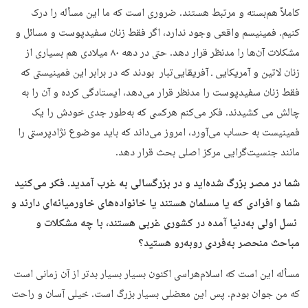
کاملاً هم‌بسته و مرتبط هستند. ضروری است که ما این مسأله را درک
کنیم. فمینیسم واقعی وجود ندارد، اگر فقط زنان سفیدپوست و مسائل و
مشکلات آن‌ها را مدنظر قرار دهد. حتی در دهه ۸۰ میلادی هم بسیاری از
زنان لاتین و آمریکایی‌ ـ آفریقایی‌تبار بودند که در برابر این فمینیستی که
فقط زنان سفیدپوست را مدنظر قرار می‌دهد، ایستادگی کرده و آن را به
چالش می کشیدند. فکر می‌کنم هرکسی که به‌طور جدی خودش را یک
فمینیست به حساب می‌آورد، امروز می‌داند که بايد موضوع نژادپرستى را
مانند جنسیت‌گرایی مركز اصلى بحث قرار دهد.
شما در مصر بزرگ شده‌اید و در بزرگسالی به غرب آمدید. فكر می‌كنيد
شما و افرادی كه يا مسلمان هستند يا خانواده‌‌های خاورميانه‌اى دارند و
نسل اولی به‌دنيا آمده در كشورى غربى هستند، با چه مشکلات و
مباحث منحصر به‌فردى روبه‌رو هستید؟
مسأله‌ این است که اسلام‌هراسی اکنون بسیار بسیار بدتر از آن زمانی ا‌ست
که من جوان بودم. پس این معضلی بسیار بزرگ است. خیلی آسان و راحت