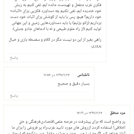
فکری غرب منفعل و تهیدست مانده ایم. نفی کنیم، به ریش
خود خندیده ایم. نفی نکنیم چه دستاورد فکریی برای «اثبات»
خود داریم؟ هیچ. پس یا باید از کوشش برای اثبات خود دست
برداریم (زانو بزنیم) یا باید دستاوردهایی زمینی و این جهانی
تولید کنیم (از راه علوم طبیعی و نه با ادعاهای جادو جنبلی).
راهی بغیر از این دو نیست مگر در کلام و سفسطه بازی و خیال
پروری.
پاسخ
ناشناس
۱۳۹۷/۲/۲۴ در ۱۲:۵۶
بسیار دقیق و صحیح
پاسخ
مرد منطق
۱۳۹۷/۲/۲۴ در ۱۴:۱۹
پر واضح است که برای پیشرفت در عرصه علمی،اقتصادی،فرهنگی و حتی
اخلاقی! استفاده کردن ازروش های مورد تایید غرب،راه پر فروغی را برای ما
آغاز خواهد کرد.اگرچه تسلیم بی چون و چرا در مقابل غرب با آنچه که اینجانب