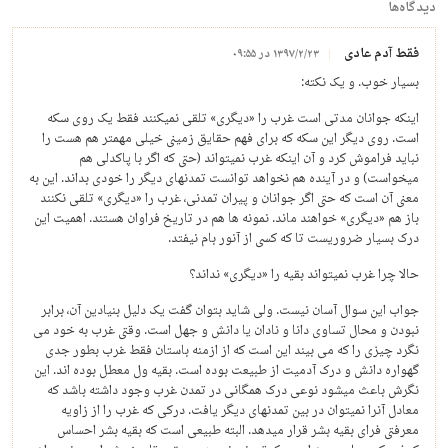
دیدگاه‌ها
فقط آدم عادی
۱۳۹۷/۲/۲۳ در ۰۹:۵۵
بسیار خوب. و یک نکته:
اینکه جوانان مدتی است غرب را «دیگری» تلقی نمیکنند فقط یک روی سکه
است. روی دیگر این سکه که برای فهم حقایق زمینی خیلی مهمتر هم هست را
نباید فراموش کرد و آن اینکه غرب نمیتواند (حتی که اگر با پاکدلی هم
میخواست) و در آینده هم نخواهد توانست تمدنهای دیگر را خودی بداند. این به
معنی آن است که حتی اگر جوانان و پیران تمدنی، غرب را «دیگری» تلقی نکنند
باز هم «دیگری» خواهند ماند. نمونه ها هم در تاریخ فراوان هستند. اهمیت این
درک بسیار ضروریست تا که کسی از آنور بام نیفتد.
حالا چرا غرب نمیتواند بقیه را «دیگری» نداند؟
جواب این سوال آسان نیست. ولی شاید بتوان گفت یک دلیل بنیادین آن، برابر
نبودن و محال تساوی دانا و نادان یا دانش و جهل است. وقتی غرب به خود می
نگرد چیزی را که می بیند این است که از ازمنه باستان فقط غرب بطور جدی
گهواره دانش و درک آدمیت از طبیعت بوده است. بقیه ول معطل بوده اند. این
نگرش باعث میشود نوعی درک همگانی در تمدن غرب وجود داشته باشد که
معادل آنرا نمیتوان در بین تمدنهای دیگر یافت. درکی که غرب را از زاویه
معرفتی فرای بقیه بشر قرار میدهد. البته طبیعی است که بقیه بشر احساس