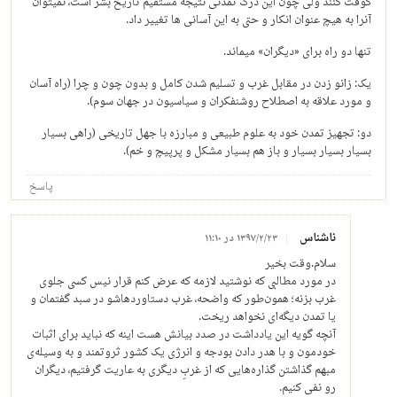
کوفت کنند ولی چون این درک تمدنی نتیجه مستقیم تاریخ بشر است، نمیتوان
آنرا به هیچ عنوان انکار و حتی به این آسانی ها تغییر داد.
تنها دو راه برای «دیگران» میماند.
یک: زانو زدن در مقابل غرب و تسلیم شدن کامل و بدون چون و چرا (راه آسان
و مورد علاقه به اصطلاح روشنفکران و سیاسیون در جهان سوم).
دو: تجهیز تمدن خود به علوم طبیعی و مبارزه با جهل تاریخی (راهی بسیار
بسیار بسیار بسیار و باز هم بسیار مشکل و پرپیچ و خم).
پاسخ
ناشناس
۱۳۹۷/۲/۲۳ در ۱۱:۱۰
سلام.وقت بخیر
در مورد مطالبی که نوشتید لازمه که عرض کنم قرار نیس کسی جلوی
غرب بزنه؛ همون‌طور که واضحه، غرب دستاوردهاشو در سبد گفتمان و
یا تمدن دیگه‌ای نخواهد ریخت.
آنچه گویه این یادداشت در صدد بیانش هست اینه که نباید برای اثبات
خودمون و با هدر دادن بودجه و انرژی یک کشور ثروتمند و به وسیله‌ی
مبهم گذاشتن گذاره‌هایی که از غربِ دیگری به عاریت گرفتیم، دیگران
رو نفی کنیم.