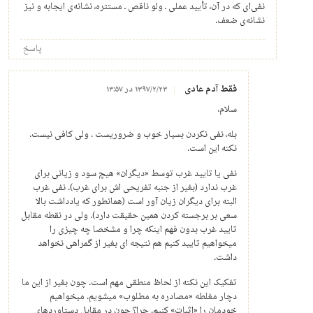
نفی‌ای که در آن، تأیید عملی ـ ولو ناقص ـ مستتره، نشانه‌ی ایجابه و نیز
نشانه‌ی ضعف.
پاسخ
فقط آدم عادی
۱۳۹۷/۲/۲۳ در ۱۳:۵۷
سلام،
بله، نفی نکردن بسیار خوب و ضروریست . ولی کافی نیست.
نکته این است.
نفی یا تایید غرب توسط «دیگران» هیچ سود و زیانی برای
غرب ندارد (بغیر از جنبه تفریحی اش برای غرب). نفی غرب
البته برای دیگران زیان آور است (همانطور که یادداشت بالا
سعی بر برجسته کردن همین حقیقت دارد). ولی در نقطه مقابل
تایید غرب بدون فهم اینکه چرا و مشخصا چه چیزی را
میخواهیم تایید کنیم هم نتیجه ای بغیر از گمراهی نخواهد
داشت.
تفکیک این نکته از لحاظ منطقی مهم است. چون بغیر از این ما
دچار مغلطه «مصادره به مطلوب» میشویم. میخواهیم
خودمان را «اثبات» کنیم. چرا؟ چون در مقابل دستاوردهای