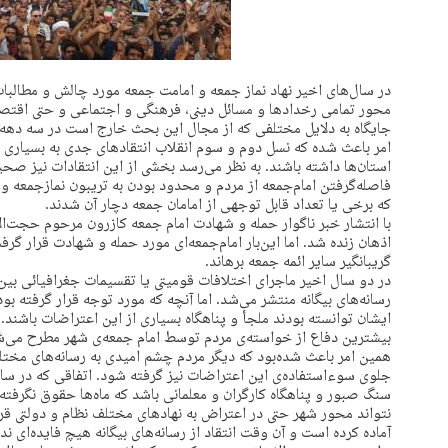
در سال‌های اخیر نهاد نماز جمعه و امامت جمعه مورد چالش و مطالبات
محور تمامی رخدادها و مسائل دینی، فرهنگی و اجتماعی و حتی اقتصادی
جایگاه به دلایل مختلفی که از مجال این بحث خارج است در سه دهه
امر باعث شده که نسل دوم و سوم انقلاب انتقادهای جدی به بسیاری از 
استان‌ها داشته باشند. به نظر می‌رسد بخشی از این انتقادات نیز صح
فاصله‌گرفتن امام‌جمعه از مردم و محدود بودن به تریبون نمازجمعه 
که برخی یا تعداد قابل توجهی از امامان جمعه دچار آن شدند.
با انتشار خبر ناگوار حمله و شهادت امام جمعه کازرون مرحوم حجت‌ا
اذهان زنده شد. اما این‌بار امام‌جمعه‌ای مورد حمله و شهادت قرار گر
گریبانگیر سایر ائمه جمعه برهاند.
در دو سال اخیر ماجرای اختلافات قومیتی یا تقسیمات جغرافیائی بین 
رسانه‌های بیگانه منتشر می‌شد. اما آنچه که مورد توجه قرار گرفته ب
ایشان توانسته بودند ملجأ و پناهگاه بسیاری از این اعتراضات باشند
بیشترین دفاع از خواسته‌ی مردم توسط امام جمعه‌ی شهر مطرح می‌ش
همین امر باعث شده‌بود که دیگر مردم چشم امیدی به رسانه‌های مختلف 
جلوی سوء‌استفاده‌ی این اعتراضات نیز گرفته شود. اتفاقی که در سایر
سنگ صبور و پناهگاه کارگران و معلمانی باشد که ماه‌ها حقوق نگرفته‌ا
نتواند محور شهر حتی در اعتراض به نهادهای مختلف نظام و دولتی قرار
آماده کرده است و آن وقت انتقاد از رسانه‌های بیگانه هیچ فایده‌‌ای ندا