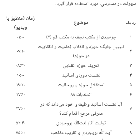
سهولت در دسترسی، مورد استفاده قرار گیرد.
زمان (منطبق با
ردیف
موضوع
ویدیو)
۱
چرخیدن از مکتب نجف به مکتب قم (۲)
۰۱:۰۰
تبییین جایگاه حوزه و انقلاب (علمیت و انقلابیت
۰۷:۱۰
۲
در حوزه)
۳
تعریف حوزه انقلابی
۰۸:۳۰
۴
نشست دوره‌ی اساتید
۱۰:۰۰
۵
استقلال حوزه و روحانیت
۱۹:۲۰
۶
انتخابات ۸۸
۲۷:۱۰
آیا نشست اساتید وظیفه‌ی خود می‌داند که در
۳۷:۰۰
۷
معرفی مرجع اقدام کند؟
۸
تولیت آثار آیت‌ﷲ بروجردی
۵۲:۴۰
۹
آیت‌ﷲ بروجردی و تقریب مذاهب
۷۵:۰۰