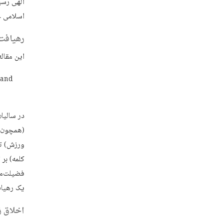
الهی رسید
اسلامی عر
رهیافت‌
این مقاله
 and
در سالیا
(همچون س
ورزش‌) ت
کلمه) بر
فضیلت‌مح
یک رهیاف
اخلاق 