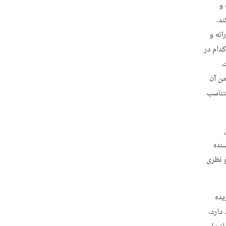
 و
ند.
انه و
دام در
ت
خن آن
تناسب
نده
 نظری
یده
دارد،