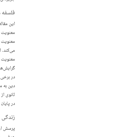
فلسفه م
این مقال
معنویت ی
معنویت و
می‌کند. 
معنویت ب
گرایش‌ها
در برخی 
دین به م
ثانوی از
در پایان
زندگی ی
پرسش از 