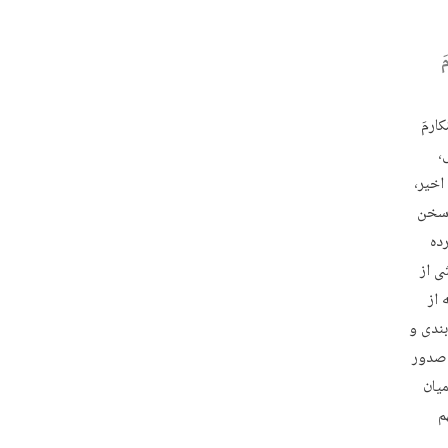
َ
کارمَ
،
اخیر،
 سخن
ده
ی از
 از
بندی و
 صدور
یان
م