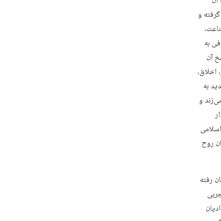
آن
رفته‌ و
ناعت،
فی به
خ آن
، اخلاق،
ید به
ی‌زند و
ر
اسلامی
ان روح
ن رفته
جربی
ادیان