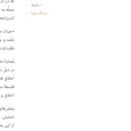
که در آن
۱۰ دقیقه
مجلّه به
دیدگاه شما
اندرزنامه
«حیات مع
باشد و چ
نظرداشت 
شمارۀ نخ
در ذیل د
اخلاق فض
فلسفۀ مع
اخلاق و 
از این ب