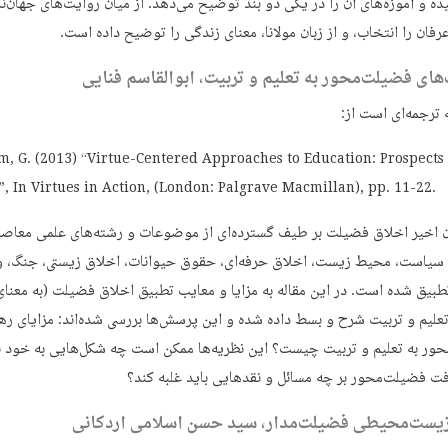
ه و آموزه‌های آن را در یکی دو بند توضیح می‌دهد. از میان روایت‌‌های جهان‌ن
فان را انتخاب، و از زبان مولانا، معنای زندگی را توضیح داده است.
های فضیلت‌محور به تعلیم و تربیت، ابوالقاسم فنایی
 ترجمه‌ای است از:
m, G. (2013) “Virtue-Centered Approaches to Education: Prospects
s”, In Virtues in Action, (London: Palgrave Macmillan), pp. 11-22.
ن اخیر اخلاق فضیلت بر طیف گسترده‌ای از موضوعات و رشته‌های علمی معاصر
یاست، محیط ‌زیست، اخلاق حرفه‌ای، حقوق حیوانات، اخلاق زیستی، جنگ، و
طبیق شده است. در این مقاله به مزایا و معایب تطبیق اخلاق فضیلت (به معنای
 تعلیم و تربیت شرح و بسط داده شده و این پرسش‌ها بررسی شده‌اند: مزایای ر
ور به تعلیم و تربیت چیست؟ این نظریه‌ها ممکن است چه شکل‌هایی به خود ب
ت فضیلت‌محور بر چه مسائل و نقدهایی باید غلبه کند؟
زیست‌محیطی فضیلت‌مدار، سید حسن اسلامی اردکانی