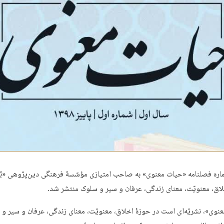
اره فصلنامه «حیات معنوی» به صاحب امتیازی مؤسّسۀ فرهنگی دین‌پژوهی «بُش
لاق، معنویّت، معنای زندگی، عرفان و سیر و سلوک منتشر شد.
نوی»، نشریّه‌ای است در حوزۀ اخلاق، معنویّت، معنای زندگی، عرفان و سیر و 