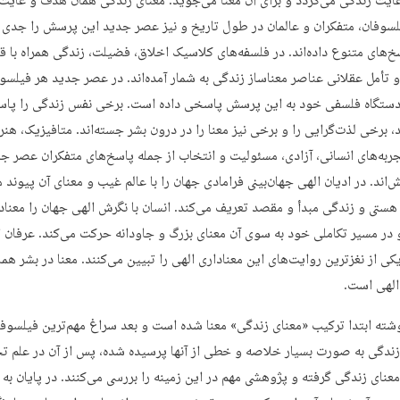
یت زندگی می‌گردد و برای آن معنا می‌جوید. معنای زندگی همان هدف و غایت 
سوفان، متفکران و عالمان در طول تاریخ و نیز عصر جدید این پرسش را جدی گ
سخ‌های متنوع داده‌اند. در فلسفه‌های کلاسیک اخلاق، فضیلت، زندگی همراه با ق
و تأمل عقلانی عناصر معناساز زندگی به شمار آمده‌اند. در عصر جدید هر فیلسو
ستگاه فلسفی خود به این پرسش پاسخی داده است. برخی نفس زندگی را پاس
د، برخی لذت‌گرایی را و برخی نیز معنا را در درون بشر جسته‌اند. متافیزیک، هنر
ربه‌های انسانی، آزادی، مسئولیت و انتخاب از جمله پاسخ‌های متفکران عصر جد
اند. در ادیان الهی جهان‌بینی فرامادی جهان را با عالم غیب و معنای آن پیوند م
 هستی و زندگی مبدأ و مقصد تعریف می‌کند. انسان با نگرش الهی جهان را معنادا
و در مسیر تکاملی خود به سوی آن معنای بزرگ و جاودانه حرکت می‌کند. عرفان 
یکی از نغزترین روایت‌های این معناداری الهی را تبیین می‌کنند. معنا در بشر هم
لهی است.
وشته ابتدا ترکیب «معنای زندگی» معنا شده است و بعد سراغ مهم‌ترین فیلسوفا
زندگی به صورت بسیار خلاصه و خطی از آنها پرسیده شده، پس از آن در علم ت
عنای زندگی گرفته و پژوهشی مهم در این زمینه را بررسی می‌کنند. در پایان به 