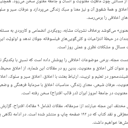
 از مسائلی چون ماهیّت معنویّت و انسان و جامعۀ معنوی سخن می‌رود. همچنی
 اخلاق و همۀ شقوق آن و نیز معنا و سبک زندگی می‌پردازد و عرفان، سیر و سل
‌های اخلاقی را برمی‌رسد.
نوی» می‌کوشد برخلاف نشریات مشابه، رویکردی انضمامی و کاربردی به مسئله
ندان در حیطۀ انتزاعیات و کلی‌گویی‌های فیلسوفانه جولان ندهد و اولویّت این
مسائل و مشکلات نظری و عملی روز است.
ست مجله، برخی موضوعات اخلاقی را پوشش داده است که نسبتی با یکدیگر ند
و عنوان کلی اخلاق و معنویت. بدین رو در مقالات این شماره، از اخلاق محیط‌
یلت‌محور در تعلیم و تربیت، ارتباط بعثت با اخلاق، اخلاق سیر و سلوک، اخلاق
نویت، عرفان شیعی، معنای زندگی، مناسبات اخلاق با سرمایۀ فرهنگی و وضع
معنویت در جامعۀ امروز ایران (در قالب اقتراح) سخن رفته است.
بخش‌های مختلف این مجله عبارتند از: سرمقاله، مقالات (شامل ۹ مقاله)، اقترا
تحلیلی، معرّفی و نقد کتاب که در ۱۹۲ صفحه چاپ و منتشر شده است. در ادامه نگ
خش‌ها خواهیم داشت.