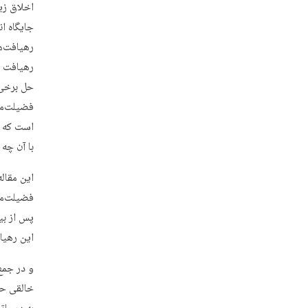
اخلاق زی
جایگاه ا
رهیافت‌ه
رهیافت ت
حل برخی 
فضیلت‌مد
است که ا
با آن چه
این مقال
فضیلت‌مد
پس از بی
این رهیا
و در جمع
خالقی حک