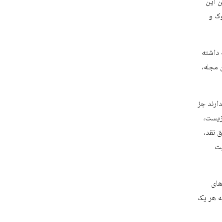
ن این
وک و
 داشته
 مجله،
ارند جز
زیست،
 نقد،
یت
ح، گزارش‌های
اهی به هر یک