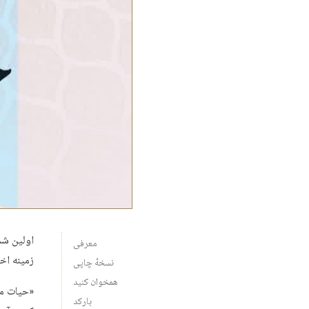
اولین شم
معرفی
زمینه اخ
نسخهٔ چاپی
همخوان کنید
«حیات مع
بارکد