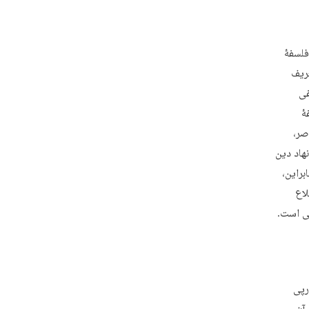
فلسفۀ
عریف
فی
ۀ
صر،
هاد دین
براین،
لاع
نی است.
رپی