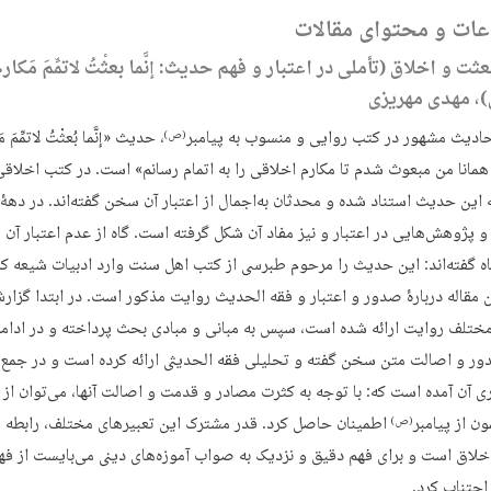
ات و محتوای مقالات
ثت و اخلاق (تأملی در اعتبار و فهم حدیث: إنَّما بعثْتُ لاتمِّمَ مَکارم
ْ)، مهدی مهریزی
حادیث مشهور در کتب روایی و منسوب به پیامبر
، حدیث «إنَّما بُعثْتُ لاتمِّمَ مَ
(ص)
 همانا من مبعوث شدم تا مکارم اخلاقی را به اتمام رسانم» است. در کتب اخلاقی
 این حدیث استناد شده و محدثان به‌اجمال از اعتبار آن سخن گفته‌اند. در دهۀ 
و پژوهش‌­هایی در اعتبار و نیز مفاد آن شکل گرفته است. گاه از عدم اعتبار آن
اه گفته‌اند: این حدیث را مرحوم طبرسی از کتب اهل سنت وارد ادبیات شیعه کر
 مقاله دربارۀ صدور و اعتبار و فقه الحدیث روایت مذکور است. در ابتدا گزارش
مختلف روایت ارائه شده است، سپس به مبانی و مبادی بحث پرداخته و در ادامه
ور و اصالت متن سخن گفته و تحلیلی فقه الحدیثی ارائه کرده است و در جمع‌
ری آن آمده است که: با توجه به کثرت مصادر و قدمت و اصالت آنها، می‌توان از
ن از پیامبر
اطمینان حاصل کرد. قدر مشترک این تعبیرهای مختلف، رابطه م
(ص)
خلاق است و برای فهم دقیق و نزدیک به صواب آموزه‌های دینی می‌بایست از فه
اجتناب کرد.