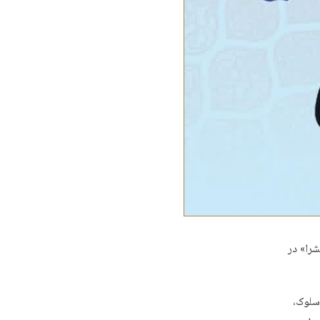
را» در
سلوک،