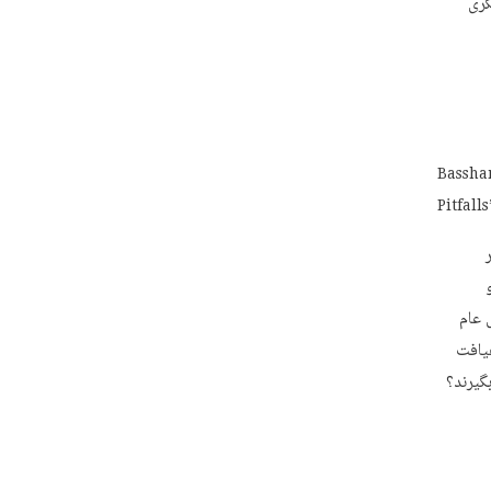
گری
Bassha
Pitfall
 عام
هیافت
گیرند؟