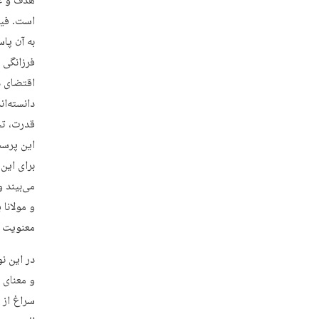
هدف و غا
است. فیل
به آن پا
فرزانگی 
اقتضای د
دانسته‌ان
قدرت، تج
این پرسش‌
برای این
می‌بیند 
و مولانا 
معنویت ا
در این ن
و معنای 
سراغ از م