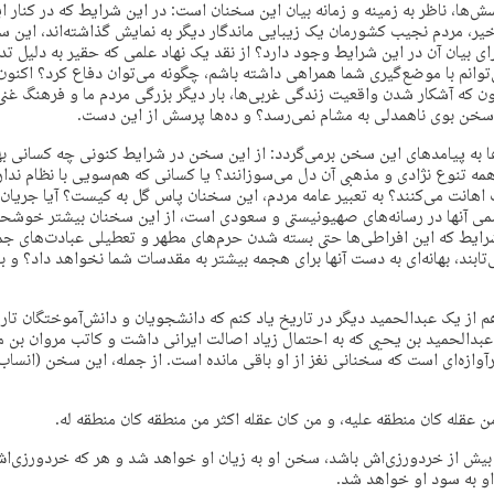
رسش‌ها، ناظر به زمینه و زمانه بیان این سخنان است: در این شرایط که در کنار 
خیر، مردم نجیب کشورمان یک زیبایی ماندگار دیگر به نمایش گذاشته‌اند، این 
ی بیان آن در این شرایط وجود دارد؟ از نقد یک نهاد علمی که حقیر به دلیل ت
وانم با موضع‌گیری شما همراهی داشته باشم، چگونه می‌توان دفاع کرد؟ اکنو
ن که آشکار شدن واقعیت زندگی غربی‌ها، بار دیگر بزرگی مردم ما و فرهنگ غنی م
سخن بوی ناهمدلی به مشام نمی‌رسد؟ و ده‌ها پرسش از این دست.
 به پیامدهای این سخن برمی‌گردد: از این سخن در شرایط کنونی چه کسانی بهره
 همه تنوع نژادی و مذهبی آن دل می‌سوزانند؟ یا کسانی که هم‌سویی با نظام ندارن
نت می‌کنند؟ به تعبیر عامه مردم، این سخنان پاس گل به کیست؟ آیا جریان‌ه
می آنها در رسانه‌های صهیونیستی و سعودی است، از این سخنان بیشتر خوشحا
رایط که این افراطی‌ها حتی بسته شدن حرم‌های مطهر و تعطیلی عبادت‌های جم
ابند، بهانه‌ای به دست آنها برای هجمه بیشتر به مقدسات شما نخواهد داد؟ و
م از یک عبدالحمید دیگر در تاریخ یاد کنم که دانشجویان و دانش‌آموختگان تار
عبدالحمید بن یحیی که به احتمال زیاد اصالت ایرانی داشت و کاتب مروان بن 
ن عقله كان منطقه عليه، و من كان عقله اكثر من منطقه كان منطقه له.
ش از خردورزی‌اش باشد، سخن او به زیان او خواهد شد و هر که خردورزی‌
 به سود او خواهد شد.