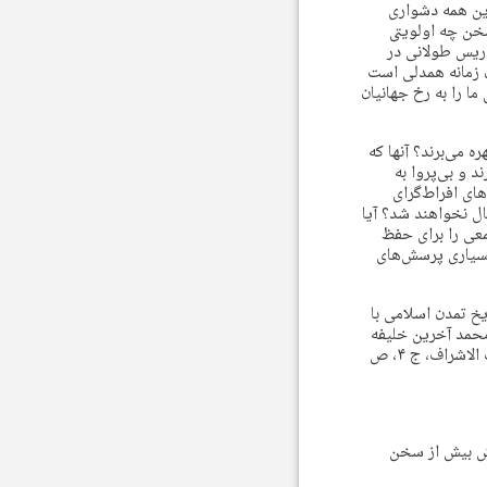
این همه دشواری
سخن چه اولویتی
دریس طولانی در
ن زمانه همدلی است
ا را به رخ جهانیان
 می‌برند؟ آنها که
د و بی‌پروا به
ای افراط‌گرای
ل نخواهند شد؟ آیا
عی را برای حفظ
 بسیاری پرسش‌های
یخ تمدن اسلامی با
محمد آخرین خلیفه
اموی بود، او کاتب پرآوازه‌ای است که سخنانی نغز از او باقی مانده است. از جمله، این سخن (انساب الاشراف، ج ۴، ص
اش بیش از سخن