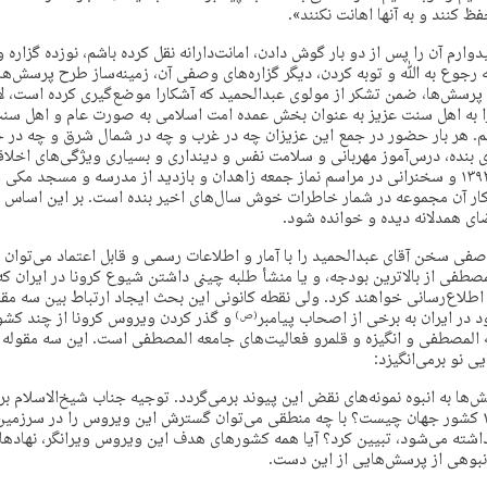
فظ کنند و به آنها اهانت نکنند».
دوارم آن را پس از دو بار گوش دادن، امانت‌دارانه نقل کرده باشم، نوزده گزاره 
 رجوع به ﷲ و توبه کردن، دیگر گزاره‌های وصفی آن، زمینه‌ساز طرح پرسش‌ها
 پرسش‌ها، ضمن تشکر از مولوی عبدالحمید که آشکارا موضع‌گیری کرده است، لاز
ا به اهل سنت عزیز به عنوان بخش عمده امت اسلامی به صورت عام و اهل سن
م. هر بار حضور در جمع این عزیزان چه در غرب و چه در شمال شرق و چه در
 بنده، درس‌آموز مهربانی و سلامت نفس و دینداری و بسیاری ویژگی‌های اخلاق
هنوز خاطره اسفند ۱۳۹۳ و سخنرانی در مراسم نماز جمعه زاهدان و بازدید از مدرسه و مسجد
ار آن مجموعه در شمار خاطرات خوش سال‌های اخیر بنده است. بر این اساس ام
ای همدلانه دیده و خوانده شود.
صفی سخن آقای عبدالحمید را با آمار و اطلاعات رسمی و قابل اعتماد می‌توان ار
صطفی از بالاترین بودجه، و یا منشأ طلبه چینی داشتن شیوع کرونا در ایران که
 اطلاع‌رسانی خواهند کرد. ولی نقطه کانونی این بحث ایجاد ارتباط بین سه مقو
 در ایران به برخی از اصحاب پیامبر
و گذر کردن ویروس کرونا از چند کشور
(ص)
 المصطفی و انگیزه و قلمرو فعالیت‌های جامعه المصطفی است. این سه‌ مقوله و
 نو برمی‌انگیزد:
سش‌ها به انبوه نمونه‌های نقض این پیوند برمی‌گردد. توجیه جناب شیخ‌الاسلام 
بیماری در بیش از ۱۴۰ کشور جهان چیست؟ با چه منطقی می‌توان گسترش این ویروس را در سرز
اشته می‌شود، تبیین کرد؟ آیا همه کشورهای هدف این ویروس ویرانگر، نهادهای
نبوهی از پرسش‌هایی از این دست.