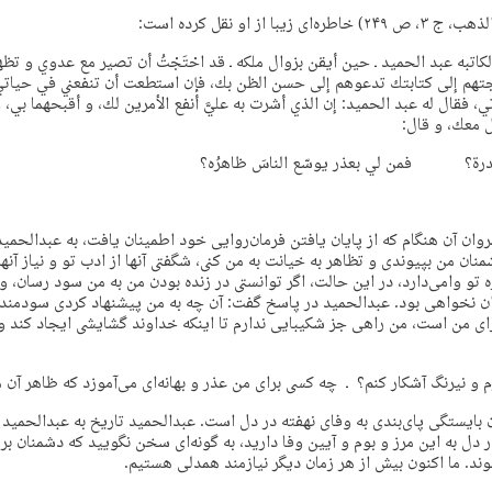
با از او نقل کرده است:
كاتبه عبد الحميد ـ حين أيقن بزوال ملكه ـ قد احْتَجْتُ أن تصير مع عدوي و تظه
تهم إلى كتابتك تدعوهم إلى حسن الظن بك، فإن استطعت أن تنفعني في حياتي،
، فقال له عبد الحميد: إن الذي أشرت به عليَّ أنفع الأمرين لك، و أقبحهما بي، و
 معك، و قال:
ر غدرة؟ فمن لي بعذر يوسّع الناسَ ظاهرُه؟
ان آن هنگام که از پایان یافتن فرمان‌روایی خود اطمینان یافت، به عبدالحمید 
منان من بپیوندی و تظاهر به خیانت به من کنی، شگفتی آنها از ادب تو و نیاز آنها ب
ه تو وامی‌دارد، در این حالت، اگر توانستی در زنده بودن من به من سود رسان،
ن نخواهی بود. عبدالحمید در پاسخ گفت: آن چه به من پیشنهاد کردی سودمندتر
ای من است، من راهی جز شکیبایی ندارم تا اینکه خداوند گشایشی ایجاد کند و 
م و نیرنگ آشکار کنم؟ ـ چه کسی برای من عذر و بهانه‌ای می‌آموزد که ظاهر آن 
بایستگی پای‌بندی به وفای نهفته در دل است. عبدالحمید تاریخ به عبدالحمید 
 دل به این مرز و بوم و آیین وفا دارید، به گونه‌ای سخن نگویید که دشمنان بر 
د. ما اکنون بیش از هر زمان دیگر نیازمند همدلی هستیم.