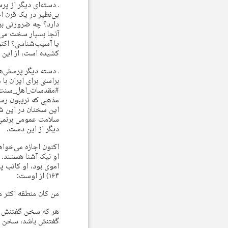
ـ دسته‌ای دیگر از پ
بی‌نظیر در یک قرن ا
دارد؟ چه ضرورتی برا
آنجا بسیار سخت می‌ت
یا آسیب‌شناسی؟ اکنو
کشیده است، از این 
ـ دسته دیگر پرسش‌ها
براستی برای ایران با
#مقدسات_اهل_سنت اها
مذهبی که تریبون رس
این سخنان در این ش
سلامت عمومی برنمی‌ت
دیگر از این دست.
اکنون اجازه می‌خواه
او نیک آشنا هستند. 
۱۶۴) از اوست:
من كان منطقه اكثر م
هر که سخن گفتنش بی
گفتنش باشد، سخن او