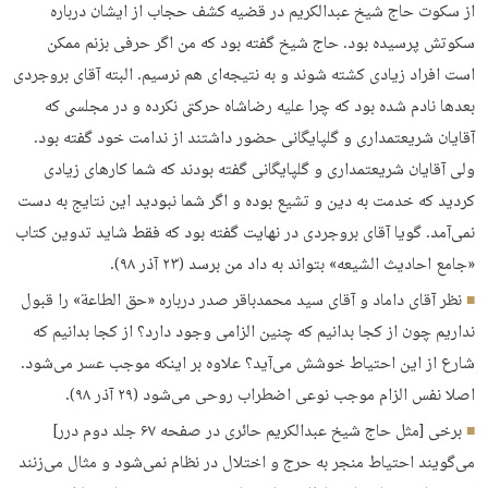
از سکوت حاج شیخ عبدالکریم در قضیه کشف حجاب از ایشان درباره
سکوتش پرسیده بود. حاج شیخ گفته بود که من اگر حرفی بزنم ممکن
است افراد زیادی کشته شوند و به نتیجه‌ای هم نرسیم. البته آقای بروجردی
بعدها نادم شده بود که چرا علیه رضاشاه حرکتی نکرده و در مجلسی که
آقایان شریعتمداری و گلپایگانی حضور داشتند از ندامت خود گفته بود.
ولی آقایان شریعتمداری و گلپایگانی گفته بودند که شما کارهای زیادی
کردید که خدمت به دین و تشیع بوده و اگر شما نبودید این نتایج به دست
نمی‌آمد. گویا آقای بروجردی در نهایت گفته بود که فقط شاید تدوین کتاب
«جامع احادیث الشیعه» بتواند به داد من برسد (۲۳ آذر ۹۸).
نظر آقای داماد و آقای سید محمدباقر صدر درباره «حق الطاعة» را قبول
نداریم چون از کجا بدانیم که چنین الزامی وجود دارد؟ از کجا بدانیم که
شارع از این احتیاط خوشش می‌آید؟ علاوه بر اینکه موجب عسر می‌شود.
اصلا نفس الزام موجب نوعی اضطراب روحی می‌شود (۲۹ آذر ۹۸).
برخی [مثل حاج شیخ عبدالکریم حائری در صفحه ۶۷ جلد دوم درر]
می‌گویند احتیاط منجر به حرج و اختلال در نظام نمی‌شود و مثال می‌زنند