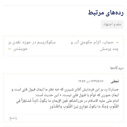
رده‌های مرتبط
علم و اجتهاد
راه‌بری نوشته
→
حجاب، الزام حکومتی آن، و
سکولاریسم در حوزه، نقدی بر
چند پرسش
خویشتن
←
دیدگاه‌ها
نجفی
۱۳۹۹/۴/۲۷ در ۱۹:۴۶
جسارتا رد بر این فرمایش آقای شبیری که «به نظر ما ایمان قبول قلبی است و
ایمان صوری که توأم با قبول قلبی نیست. » این حدیث است:
امام علی علیه الاسلام در غررالحکم: فَمِنَ الإيمانِ ما يَكُونُ ثابِتاً مُسْتَقِرّاً فِي
القُلُوبِ وَمِنْهُ ما يَكونُ عَوارِىَ بَينَ القُلُوبِ والصُّدُورِ
پاسخ