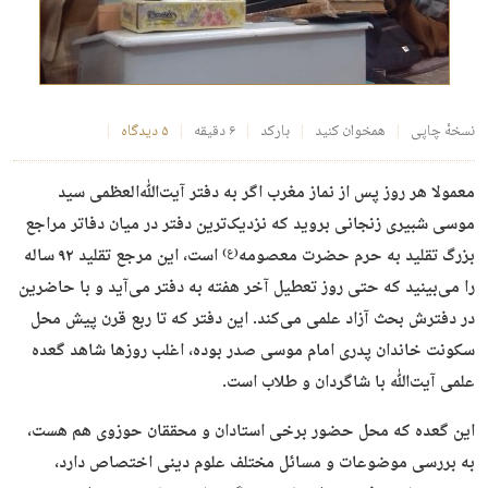
نسخهٔ چاپی
همخوان کنید
بارکد
۶ دقیقه
۵ دیدگاه
معمولا هر روز پس از نماز مغرب اگر به دفتر آیت‌ﷲ‌العظمی سید
موسی شبیری زنجانی بروید که نزدیک‌ترین دفتر در میان دفاتر مراجع
بزرگ تقلید به حرم حضرت معصومه
است، این مرجع تقلید ۹۲ ساله
(ع)
را می‌بینید که حتی روز تعطیل آخر هفته به دفتر می‌آید و با حاضرین
در دفترش بحث آزاد علمی می‌کند. این دفتر که تا ربع قرن پیش محل
سکونت خاندان پدری امام موسی صدر بوده، اغلب روزها شاهد گعده
علمی آیت‌ﷲ با شاگردان و طلاب است.
این گعده که محل حضور برخی استادان و محققان حوزوی هم هست،
به بررسی موضوعات و مسائل مختلف علوم دینی اختصاص دارد،