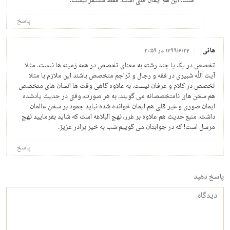
است. این هم ایمان قلبی است. فقط مستقر نیست.
پاسخ
هانی
۱۳۹۹/۶/۲۴ در ۲۰:۵۹
تخصص در یک یا چند رشته به معنای تخصص در همه زمینه ها نیست. مثلا
آیت الله شبیری در فقه و رجال و تراجم متخصص باشند این ملازم با مثلا
تخصص در کلام و عرفان نیست. به علاوه گاهی وقت ها انسان های متخصص
هم سخن های نامتخصصانه می گویند. به هر صورت، وقتی در حدیث یادشده
ایمان صوری و غیر قلبی هم ایمان خوانده شده نباید جمود بر سخن عالمان
داشت. منبع حدیث هم علاوه بر غرر، نهج البلاغه است که شاید بفرمایید نهج
مرسل است! که در جوابتان می گوییم شب به خیر برادر عزیز.
پاسخ
پاسخ دهید
دیدگاه