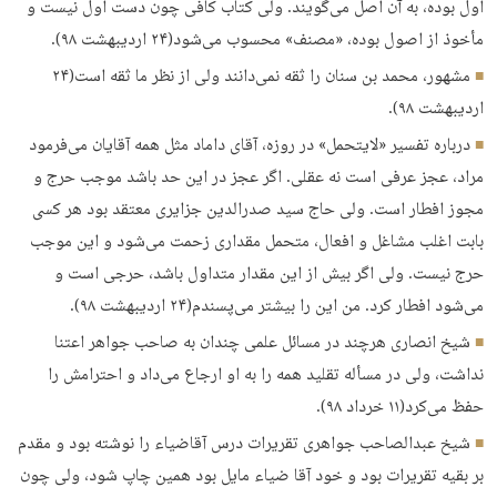
اول بوده، به آن اصل می‌گویند. ولی کتاب کافی چون دست اول نیست و
مأخوذ از اصول بوده، «مصنف» محسوب می‌شود(۲۴ اردیبهشت ۹۸).
مشهور، محمد بن سنان را ثقه نمی‌دانند ولی از نظر ما ثقه است(۲۴
اردیبهشت ۹۸).
درباره تفسیر «لایتحمل» در روزه، آقای داماد مثل همه آقایان می‌فرمود
مراد، عجز عرفی است نه عقلی. اگر عجز در این حد باشد موجب حرج و
مجوز افطار است. ولی حاج سید صدرالدین جزایری معتقد بود هر کسی
بابت اغلب مشاغل و افعال، متحمل مقداری زحمت می‌شود و این موجب
حرج نیست. ولی اگر بیش از این مقدار متداول باشد، حرجی است و
می‌شود افطار کرد. من این را بیشتر می‌پسندم(۲۴ اردیبهشت ۹۸).
شیخ انصاری هرچند در مسائل علمی چندان به صاحب جواهر اعتنا
نداشت، ولی در مسأله تقلید همه را به او ارجاع می‌داد و احترامش را
حفظ می‌کرد(۱۱ خرداد ۹۸).
شیخ عبدالصاحب جواهری تقریرات درس آقاضیاء را نوشته بود و مقدم
بر بقیه تقریرات بود و خود آقا ضیاء مایل بود همین چاپ شود، ولی چون