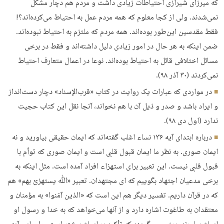
که میرزای شیرازی احتیاطات زیادی داشت و مردم هم دچار مشکل
نمی‌شدند. ولی از کجا معلوم که همه مردم عمل به احتیاط می‌کرده‌اند؟!
فقط مقدسین این‌طور بوده‌اند. همه مردم که ملتزم به احتیاط نبوده‌اند.
ضمن اینکه به هر حال در امور زیادی دلیل داشته‌اند و فقط در برخی
مسائل اختلافی قائل به احتیاط بوده‌اند. نوعا در اعمال متعارف احتیاط
نمی‌کردند (۳۰ آذر ۹۸).
در مواردی که عبارات یک روایت در کتاب «قرب‌الإسناد» دچار دست‌انداز
و ایراد باشد و صدر و ذیل آن با هم نخواند، آنجا نقل این کتاب حجیت
ندارد (اول دی ۹۸).
درباره ابتدای آیه ۱۳۶ نساء اغلب گفته‌اند که ایمان حقیقی بیاورید و نه
ایمان صوری. به نظر ما ایمان قبول قلبی است و ایمان صوری که توأم با
قبول قلبی نیست. این تعبیر برای استهزاء افراد آمده است. مثل اینکه به
برخی مدعیان اجتهاد بگوییم که ای مجتهدان. تعبیر «ﷲ یستهزئ بهم» هم
که در قرآن داریم. تفسیر دیگر هم این است که «الذین آمَنوا» به مؤمنان و
معتقدان به طاغوت اشاره دارد‌ و از آنها می‌خواهد که به خدا و رسول او