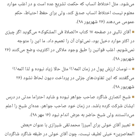
می‌شود. مثل اختلاط انساب که حکمت تشریع عده است و در اغلب موارد
معلوم نیست اختلاط انساب صدق کند، ولی برای حفظ احتیاط، حکم
عمومی می‌دهند (۲۶ شهریور ۹۸).
آقای نائینی در صفحه ۱۷ کتاب «الصلاة فی المشکوک» می‌گوید اگر چیزی
در اکثر موارد دخیل بود، نمی‌توان آن را تعمیم داد. ما این را متوجه
نمی‌شویم. اغلب قوانین را طبق وجود ملاکی در اکثریت وضع می‌کنند (۲۶
شهریور ۹۸).
– نوسان ارزش پول در زمان ائمه
مثل حالا زیاد نبوده و لذا ائمه
(ع)
(ع)
می‌گفتند که این تفاوت‌های جزئی در پرداخت دیون لحاظ نشود (۲۶
شهریور ۹۸).
شیخ انصاری شاگرد صاحب جواهر نبوده و شاید احتراما مدتی در درس
ایشان شرکت کرده باشد. در زمان خود صاحب جواهر، عده‌ای شیخ را اعلم
می‌دانستند ولی شیخ حاضر به عرض اندام نبود (۱۶ مهر ۹۸).
تعبیر آقای خوئی برای آمیرزا محمدتقی شیرازی با عنوان «بعض
المعاصرین» خیلی لطیف نیست، چون آقای خوئی در طبقه شاگرد شاگردان