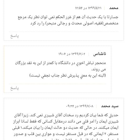
محمد
۱۳۹۹/۵/۲۱ در ۱۲:۵۴
جسارتا با یک حدیث آن هم از غرر الحکم نمی توان نظر یک مرجع
متخصص(فقیه، اصولی محدث و رجالی متبحر) را رد کرد
پاسخ
ناشناس
۱۳۹۹/۶/۰۲ در ۱۹:۰۶
متحجر نباش اخوي در دانشگاه با كمتر از اين به نقد بزرگان
مى روند.
(البته اين به معني پذيرش نظر جناب نجفي نيست)
پاسخ
سید محمد
۱۳۹۹/۷/۰۸ در ۰۹:۳۴
حدیثی که شما بیان کردیم رد سخنان آقای شبیری نمی کند. زیرا آقای
شبیری ایمان را امر قلبی می دانند درمقابل کسانی که فقط لسانا ابراز
ایمان میکنند. در حالی که حدیث دو حالت ایمان را بیان میکند.۱ قبلی
مستقر. ۲ ایمانی که در قبل مستقر نیست و عواری بین قلب و صدور