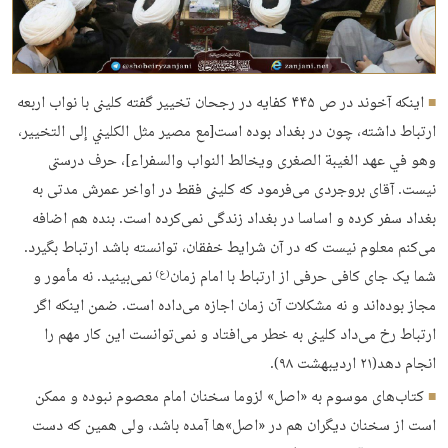
اینکه آخوند در ص ۴۴۵ کفایه در رجحان تخییر گفته کلینی با نواب اربعه
ارتباط داشته، چون در بغداد بوده است[مع مصير مثل الكليني إلى التخيير،
وهو في عهد الغيبة الصغرى ويخالط النواب والسفراء]، حرف درستی
نیست. آقای بروجردی می‌فرمود که کلینی فقط در اواخر عمرش مدتی به
بغداد سفر کرده و اساسا در بغداد زندگی نمی‌کرده است. بنده هم اضافه
می‌کنم معلوم نیست که در آن شرایط خفقان، توانسته باشد ارتباط بگیرد.
شما یک جای کافی حرفی از ارتباط با امام زمان
نمی‌بینید. نه مأمور و
(ع)
مجاز بوده‌اند و نه مشکلات آن زمان اجازه می‌داده است. ضمن اینکه اگر
ارتباط رخ می‌داد کلینی به خطر می‌افتاد و نمی‌توانست این کار مهم را
انجام دهد(۲۱ اردیبهشت ۹۸).
کتاب‌های موسوم به «اصل» لزوما سخنان امام معصوم نبوده‌ و ممکن
است از سخنان دیگران هم در «اصل»ها آمده باشد، ولی همین که دست