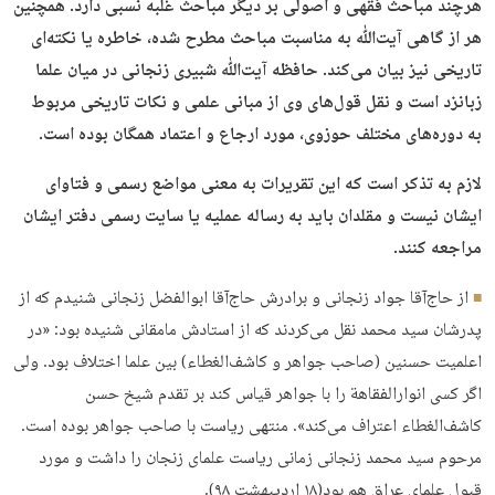
هرچند مباحث فقهی و اصولی بر دیگر مباحث غلبه نسبی دارد. همچنین
هر از گاهی آیت‌ﷲ به مناسبت مباحث مطرح شده، خاطره یا نکته‌ای
تاریخی نیز بیان می‌کند. حافظه آیت‌ﷲ شبیری زنجانی در میان علما
زبانزد است و نقل قول‌های وی از مبانی علمی و نکات تاریخی مربوط
به دوره‌های مختلف حوزوی، مورد ارجاع و اعتماد همگان بوده است.
لازم
به تذکر است که این تقریرات به معنی مواضع رسمی و فتاوای
ایشان نیست و مقلدان باید به رساله عملیه یا سایت رسمی دفتر ایشان
مراجعه کنند.
از حاج‌آقا جواد زنجانی و برادرش حاج‌آقا ابوالفضل زنجانی شنیدم که از
پدرشان سید محمد نقل می‌کردند که از استادش مامقانی شنیده بود: «در
اعلمیت حسنین (صاحب جواهر و کاشف‌الغطاء) بین علما اختلاف بود. ولی
اگر کسی انوارالفقاهة را با جواهر قیاس کند بر تقدم شیخ حسن
کاشف‌الغطاء اعتراف می‌کند». منتهی ریاست با صاحب جواهر بوده است.
مرحوم سید محمد زنجانی زمانی ریاست علمای زنجان را داشت و مورد
قبول علمای عراق هم بود(۱۸ اردیبهشت ۹۸).