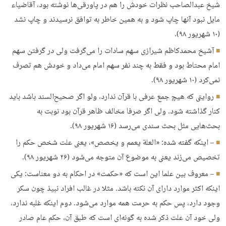
شیخ عبدالصاحب نظرات خودش را هم در پاورقی‌ها نوشته بود، آقاضیاء
مایل نبود آنها چاپ شود و به همین خاطر به توافق نرسیدند و چاپ نشد
(۱۰ شهریور ۹۸).
آشیخ محمدکاظم شیرازی سهم سادات را می‌گرفت ولی در گرفتن سهم
امام محتاط بود و فقط به چند نفر سهم امام می‌داد و خودش هم تصرف
نمی‌کرد (۱۰ شهریور ۹۸).
روایتی که هیچ جمع عرفی با قرآن ندارد، ولو اگر صحیح‌السند باشد باید
کنار گذاشته شود. ولی اگر صرفا مخالف ظاهر قرآن بود نوبت به
بحث‌هایی مثل بحث سندی می‌رسد (۱۶ شهریور ۹۸).
– اینکه گفته شده: «العلة یعمم و یخصص»، یعنی علت شخص حکم را
تخصیص می‌زند یعنی به موضوع آن متوجه می‌شود (۲۶ شهریور ۹۸).
– معروف بین علما این است که «حکمت» در احکام به دو معناست: یکی
اینکه اکثر موارد دارای آن نکته باشد. مثلا در غالب افراد نبیذ چون سکر
وجود دارد، پس حکم به حرمت همه موارد می‌شود. دوم اینکه غلبه ندارد،
ولی خود آن علت ذکر شده به گونه‌ای است که طبق آن، حکم عام صادر