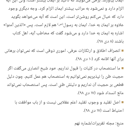
ایمان بیاورند. برخی می‌گویند که تأکید بر ایمان بیشتر است، ولی این آیه
الزام دارد و نمی‌شود به مراتب بیشتر ایمان الزام کرد. وجه دیگری وجود
دارد که خیال می‌کنم روشن‌تر است، این است که آیه می‌خواهد بگوید
علاوه بر ایمان به خدا، ایمان به رسول
هم لازم است. پس «الذین آمنوا»
(ص)
اشاره به ایمان به خدا دارد و می‌شود گفت که مخاطب آیه، اهل کتاب
باشند (۸ دی ۹۸).
انصراف اطلاق و ارتکازات عرفی، اموری ذوقی است که نمی‌توان برهانی
برای آنها اقامه کرد (۱۰ دی ۹۸).
ما استصحاب در کلیات را قبول نداریم. خود شیخ انصاری می‌گفت اگر
حجیت ظن را نپذیریم نمی‌توانیم به استصحاب هم عمل کنیم. چون دلیل
قطعی بر حجیت آن نداریم و دلیلش ظنی است. پس استصحاب نمی‌تواند
مانع انسداد شود (۱۷ دی ۹۸).
اصل تقلید و وجوب تقلید اعلم عقلایی نیست و از باب موافقت با
احتیاط است (۱۷ دی ۹۸).
منبع: مجله تقریرات/شماره نهم