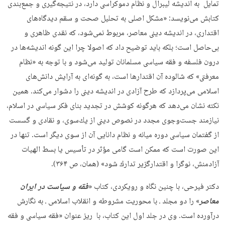
تمایل به اندیشه لیبرال و نظام دموکراسی دارد، در نتیجه‌گیری و جمع‌بندی
کتابش می‌نویسد: «مشكل اصلی به تحلیل صحت و سقم دیدگاه‌های
اقتداری، در اندیشه دینی معاصر، مربوط نمی‌شود، كه نقدی ظاهری و
بی‌حاصل است؛ بلكه باید توضیح داد كه اصولا چرا این گونه اندیشه‌ها در
درون فلسفه و فقه سیاسی مسلمانان تولید می‌شود و با توجه به «نظام
معرفتی» كه شالوده آن اقتدارها است، به گونه‌ای به آرایش دانش‌های
اسلامی‌ می‌پردازد كه طرح آزادی در اندیشه دینی را دشوار می‌كند. همین
نكته نشان می‌دهد كه هرگونه كوشش در تجدید بنای فكر سیاسی در اسلام،
نیازمند جست‌وجوی مجدد در نصوص دینی از یك‌سوی، و نقادی و گسست
از گفتمان سیاسی دوره میانه و نظام دانایی آن از سوی دیگر است. تنها در
این صورت است كه ممكن است گامی مؤثر در تأسیس یا بسط الهیات
آزادمنش، نوگرا و اقتدارگزیر تدارك شود» (همان، ص ۳۶۴).
دکتر فیرحی، با چنین نگاه و رویکردی، کتاب «
فقه و سیاست در ایران
معاصر
» را دو مجلد ـ با محوریت مشروطه و انقلاب اسلامی ـ به نگارش
درآورده است. وی در جلد اول این کتاب، با ریز عنوان «فقه سیاسی و فقه