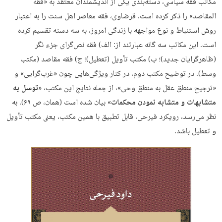
مکاتب فقه سیاسی، دسته‌بندی یکی از اندیشمندان معتقد به «فقه
المقاصد» را ذکر کرده است. قرضاوی، فقه معاصر اهل سنت را به اعتبار
روش استنباط و نوع مواجهه با زندگی امروز،‌ به سه دسته تقسیم کرده
است. این مکاتب سه گانه عبارتند از: الف) فقه نص‌گرای جزء نگر
(ظاهرگرایان جدید)؛ ب) مکتب تأویل (تعطیل)؛ ج) فقه مقاصد (مکتب
وسط). در توضیح مکتب دوم، در کنار ویژگی‌هایی چون «غرب‌گرایی» و
«ترجیح منطق عقل به منطق وحی»، از جمله نتایج این مکتب، «
توسل به
متشابهات و متشابه نمودن محکمات
» بیان شده است (همان، ص ۶۹). به
نظر می‌رسد، رویکرد فیرحی، قابل تطبیق با همین مکتب، یعنی مکتب تأویل
و تعطیل باشد.