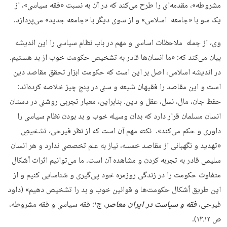
مشروطه»، مقدمه‌ای را طرح می‌کند که در آن به نسبت «فقه سیاسی»، از
یک سو با «جامعه اسلامی» و از سوی دیگر با «جامعه جدید» می‌پردازد.
وی، از جمله ملاحظات اساسی و مهم در باب نظام سیاسی را این اندیشه
بیان می‌کند که: «ما انسان‌ها قادر به تشخیص حکومت خوب از بد هستیم.
در اندیشه اسلامی، اصل بر این است که حکومت ابزار تحقق مقاصد دین
است و این مقاصد را فقیهان شیعه و سنی در پنج چیز خلاصه کرده‌اند:
حفظ جان، مال، نسل، عقل و دین. بنابراین، معیار تجربی روشنی در دستان
انسان مسلمان قرار دارد که بدان وسیله خوب و بد بودن نظام سیاسی را
داوری و حکم می‌کند». نکته مهم آن است که از نظر فیرحی، تشخیصِ
«تهدید و نگهبانی از مقاصد خمسه، نیاز به علم تخصصی ندارد و هر انسان
سلیمی قادر به تجربه کردن و مشاهده آن است. ما می‌توانیم اثرات أشکال
متفاوت حکومت را در زندگی روزمره خود پی‌گیری و شناسایی کنیم و از
این طریق أشکال حکومت‌ها و قوانین خوب و بد را تشخیص دهیم» (داود
فیرحی،
فقه و سیاست در ایران معاصر
، ج۱: فقه سیاسی و فقه مشروطه،
ص ۱۲ـ۱۳).