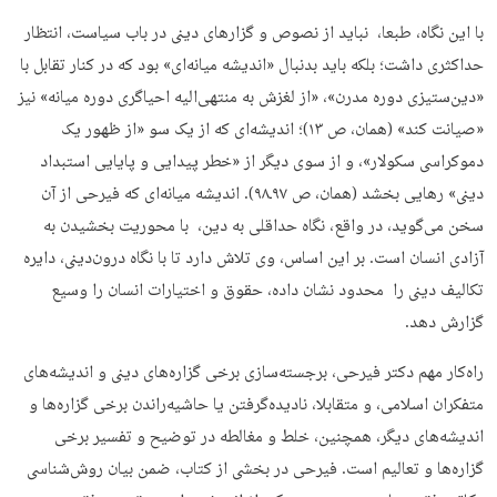
با این نگاه، طبعا، نباید از نصوص و گزار‌های دینی در باب سیاست، انتظار
حداکثری داشت؛ بلکه باید بدنبال «اندیشه میانه‌ای» بود که در کنار تقابل با
«دین‌ستیزی دوره مدرن»، «از لغزش به منتهی‌الیه احیاگری دوره میانه» نیز
«صیانت کند» (همان، ص ۱۳)؛ اندیشه‌ای که از یک سو «از ظهور یک
دموکراسی سکولار»، و از سوی دیگر از «خطر پیدایی و پایایی استبداد
دینی» ‌رهایی‌ بخشد (همان، ص ۹۷ـ۹۸). اندیشه میانه‌ای که فیرحی از آن
سخن می‌گوید، در واقع، نگاه حداقلی به دین، با محوریت بخشیدن به
آزادی انسان است. بر این اساس، وی تلاش دارد تا با نگاه درون‌دینی، دایره
تکالیف دینی را محدود نشان ‌داده، حقوق و اختیارات انسان را وسیع
گزارش دهد.
راه‌کار مهم دکتر فیرحی، برجسته‌سازی برخی گزاره‌های دینی و اندیشه‌های
متفکران اسلامی، و متقابلا، نادیده‌گرفتن یا حاشیه‌راندن برخی گزاره‌ها و
ا‌ندیشه‌های دیگر، همچنین، خلط و مغالطه در توضیح و تفسیر برخی
گزاره‌ها و تعالیم است. فیرحی در بخشی از کتاب، ضمن بیان روش‌شناسی