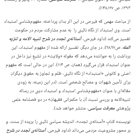
۱۳۹۳، ص ۱۲۷ـ۱۴۸).
از مباحث مهمی که فیرحی در این اثر بدان پرداخته، مفهوم‌شناسی استبداد
است. وی استبداد از نگاه نائینی را به عدم مشارکت مردم در حکومت
تفسیر می‌کند (داود فیرحی،
آستانه‌ی تجدد در شرح تنبیه الامه و تنزیه
المله
، ص۹۷ـ۹۸). در جای دیگر، تفسیر ارائه شده از مفهوم استبداد، این
برداشت را به خواننده می‌دهد که مقوله «ولایت» در تشیع نیز داخل در
عنوان استبداد قرار می‌گیرد (همان، ص ۱۱۴). این در حالی است که مفهوم
اصلی و کانونی «استبداد» از نگاه نائینی، ظلم و تجاوز به حقوق دیگران
برای تأمین شهوات و مصالح شخصی است. (در این زمینه، به زودی
مقاله‌ای با عنوان «مفهوم‌شناسی استبداد و استبداد دینی در رساله
تنبیه‌الامه و بررسی نسبت آن با حکمرانی فقیهان» در دو فصلنامه علمی
پژوهشی
معرفت سیاسی
، منتشر خواهد شد).
نویسنده کتابِ «آستانه‌ی تجدد»، اندیشه سیاسی نائینی را بریده از سنت، و
بر محور مشروعیت مردمی می‌داند (داود فیرحی،
آستانه‌ی تجدد در شرح