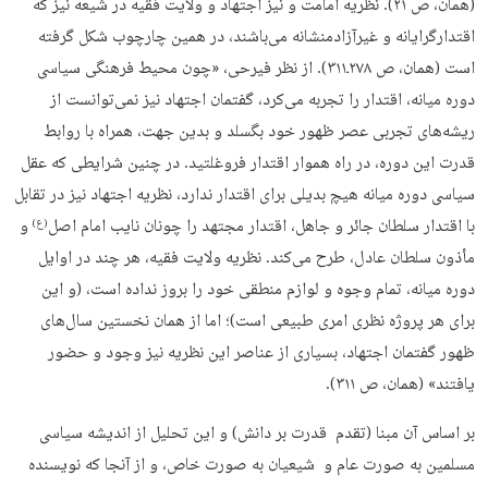
(همان، ص ۲۱). نظریه امامت و نیز اجتهاد و ولایت فقیه در شیعه نیز که
اقتدارگرایانه و غیرآزادمنشانه می‌باشند، در همین چارچوب شکل گرفته
است (همان، ص ۲۷۸ـ۳۱۱). از نظر فیرحی، «چون محیط فرهنگی سیاسی
دوره میانه، اقتدار را تجربه می‌كرد، گفتمان اجتهاد نیز نمی‌توانست از
ریشه‌های تجربی عصر ظهور خود بگسلد و بدین جهت، همراه با روابط
قدرت این دوره، در راه هموار اقتدار فروغلتید. در چنین شرایطی كه عقل
سیاسی دوره میانه هیچ بدیلی برای اقتدار ندارد، نظریه اجتهاد نیز در تقابل
با اقتدار سلطان جائر و جاهل، اقتدار مجتهد را چونان نایب امام اصل
و
(ع)
مأذون سلطان عادل،‌ طرح می‌كند. نظریه ولایت فقیه، هر چند در اوایل
دوره‌ میانه، تمام وجوه و لوازم منطقی خود را بروز نداده است، (و این
برای هر پروژه نظری امری طبیعی است)؛ اما از همان نخستین سال‌های
ظهور گفتمان اجتهاد، بسیاری از عناصر این نظریه نیز وجود و حضور
یافتند» (همان، ص ۳۱۱).
بر اساس آن مبنا (تقدم قدرت بر دانش) و این تحلیل از اندیشه سیاسی
مسلمین به صورت عام و شیعیان به صورت خاص، و از آنجا که نویسنده