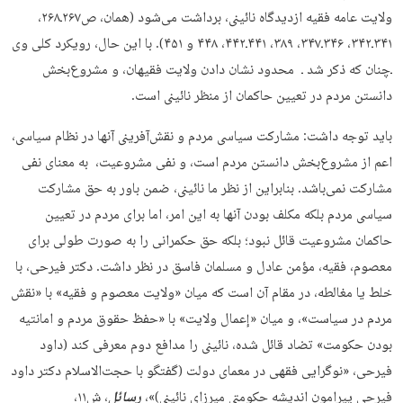
ولایت عامه فقیه ازدیدگاه نائینی، برداشت می‌شود (همان، ص۲۶۷ـ۲۶۸،
۳۴۱ـ۳۴۲، ۳۴۶ـ۳۴۷، ۳۸۹، ۴۴۱ـ۴۴۲، ۴۴۸ و ۴۵۱). با این حال،‌ رویکرد کلی وی
ـ‌چنان که ذکر شد ـ محدود نشان دادن ولایت فقیهان، و مشروع‌بخش
دانستن مردم در تعیین حاکمان از منظر نائینی است.
باید توجه داشت: مشارکت سیاسی مردم و نقش‌آفرینی آنها در نظام سیاسی،
اعم از مشروع‌بخش دانستن مردم است، و نفی مشروعیت، به معنای نفی
مشارکت نمی‌باشد. بنابراین از نظر ما نائینی، ضمن باور به حق مشارکت
سیاسی مردم بلکه مکلف بودن آنها به این امر، اما برای مردم در تعیین
حاکمان مشروعیت قائل نبود؛ بلکه حق حکمرانی را به صورت طولی برای
معصوم، فقیه، مؤمن عادل و مسلمان فاسق در نظر داشت. دکتر فیرحی، با
خلط یا مغالطه، در مقام آن است که میان «ولایت معصوم و فقیه» با «نقش
مردم در سیاست»، و میان «إعمال ولایت» با «حفظ حقوق مردم و امانتیه
بودن حکومت» تضاد قائل شده، نائینی را مدافع دوم معرفی کند (داود
فیرحی، «نوگرایی فقهی در معمای دولت (گفتگو با حجت‌الاسلام دکتر داود
فیرحی پیرامون اندیشه حکومتی میرزای نائینی)»،
رسائل
، ش۱۱،