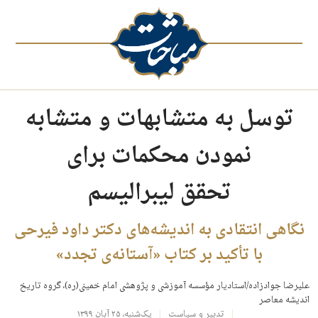
توسل به متشابهات و متشابه
نمودن محکمات برای
تحقق لیبرالیسم
نگاهی انتقادی به انديشه‌های دکتر داود فيرحی
با تأکيد بر کتاب «آستانه‌ی تجدد»
عليرضا جوادزاده/استاديار مؤسسه آموزشی و پژوهشی امام خمينی(ره)، گروه تاريخ
انديشه معاصر
تدبیر و سیاست
یک‌شنبه، ۲۵ آبان ۱۳۹۹