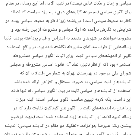
سیاسی و زمان و مکان خاص نیست) در تنبیه الامه، اما این رساله، در مقام
بیان الگوی سیاسی (مجموعه گزاره‌های عینی در حوزه سیاست که اصالتا،
ناظر به محیط سیاسی است) می‌باشد؛ زیرا ناظر به محیط سیاسی بوده، در
شرایطی به نگارش درآمده که اولا مجلس و مشروطه از بین رفته بود و
مشروطه‌خواهان در شهرهای متعدد به اعتراض و قیام پرداخته بودند، ثانیا
رساله‌هایی از طرف مخالفان مشروطه نگاشته شده بود. در واقع، استفاده
نائینی از اندیشه‌های سیاسی ثابت، برای اثبات الگوی سیاسی «مشروطه
اسلامی» بود (که از نظر نائینی، نماد آن، قانون اساسی مشروطه و مجلس
شورای ملی موجود در بهارستان تهران به شمار می‌رفت)؛ نه آن که
اندیشه‌های ثابت سیاسی، به صورت مستقل و انتزاعی ارائه شده باشد.
استفاده از اندیشه‌‌های‌ سیاسی ثابت در بیان الگوی سیاسی، نه تنها فاقد
ایراد است، بلکه لازمه تبیین مناسب الگوی سیاسی است؛ البته میزان
پرداختن به اندیشه‌های ثابت در الگوی‌های گوناگون تفاوت دارد که در
رساله تنبیه الامه، این اندیشه‌ها زیاد استفاده شده است (جهت توضیح
بیشتر، ر.ک: علیرضا جوادزاده،‌ «تفکیک دو مقام در اندیشه سیاسی: اندیشه
سیاسی ثابت و الگوی سیاسی»،
معرفت سیاسی
، شماره ۱۲، پائیز و زمستان