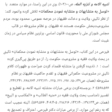
تنبیه الامه و تنزیه المله
، ص۱۰۰ـ۱۰۳). وی در این راستا، در موارد متعدد با
«
توسل به متشابهات و متشابه نمودن محکمات
» تلاش کرده وانمود کند:
از نظر نائینی، ولایت و دخالت فقیهان در عرصه عمومی، محدود بوده، مردم
مشروعیت‌بخش حکومت هستند نه فقیهان. و نظام مشروطه در قالب
مجلس شورای ملی با محوریت قانون اساسی، برترین نظام سیاسی در زمان
غیبت است.
فیرحی در این کتاب، «توسل به متشابهات و متشابه‌ نمودن محکماتِ» نائینی
در بحث ولایت فقیه و مشروعیت حکومت را، از دو طریق پی‌گیری کرده
است : ۱. نادیده گرفتن یا متشابه قلمداد کردن صراحت و ظهورات کلام
نائینی در مشروعیت حکمرانی فقیهان و تقدم حاکمیت فقیهان بر نظام
مشروطه (همان، ص۱۴۹ـ۱۵۰، ۱۹۷، ۲۲۱ـ ۲۲۵، ۲۳۰ـ۲۳۳، ۲۶۴ـ۲۶۸، ۳۴۱ـ۳۴۲،
۵۶۶ـ۵۶۸)؛ ۲. برجسته‌کردن برخی عبارات متشابه تنبیه الامه، و تقطیع و
تفسیر نامناسب بحث ولایت فقیه در «منیه الطالب» و «المکاسب و البیع»
(همان، ص۱۳۴ـ۱۳۷، ۱۴۰ـ۱۴۳، ۲۱۶ـ۲۱۸، ۴۰۵ـ۴۰۶، ۵۶۶ـ۵۶۹). البته عجیب است
که به رغم این موارد، از برخی عبارات دکتر فیرحی، اعتراف و تصدیق به