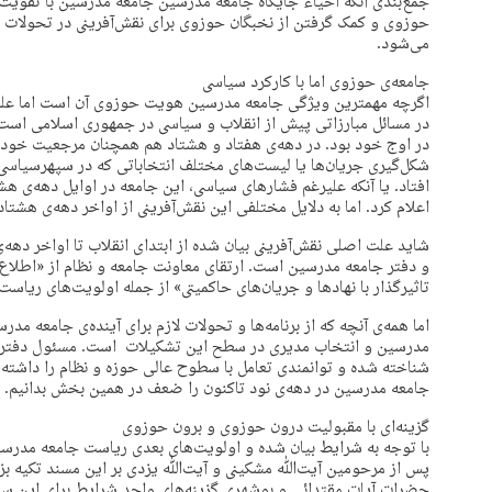
جمع‌بندی آنکه احیاء جایگاه جامعه مدرسین جامعه مدرسین با تقویت 
حوزوی و کمک گرفتن از نخبگان حوزوی برای نقش‌‌آفرینی در تحولات 
می‌شود.
جامعه‌ی حوزوی اما با کارکرد سیاسی
اگرچه مهمترین ویژگی جامعه مدرسین هویت حوزوی آن است اما علت
در مسائل مبارزاتی پیش از انقلاب و سیاسی در جمهوری اسلامی است.
در اوج خود بود. در دهه‌ی هفتاد و هشتاد هم همچنان مرجعیت خود ر
شکل‌گیری جریان‌ها یا لیست‌های مختلف انتخاباتی که در سپهرسیاسی
افتاد. یا آنکه علیرغم فشارهای سیاسی، این جامعه در اوایل دهه‌ی ه
اعلام کرد. اما به دلایل مختلفی این نقش‌‌آفرینی از اواخر دهه‌ی هشتاد 
شاید علت اصلی نقش‌‌آفرینی بیان شده از ابتدای انقلاب تا اواخر دهه‌
و دفتر جامعه مدرسین است. ارتقای معاونت جامعه و نظام از «اطلاع
تاثیرگذار با نهادها و جریان‌های حاکمیتی» از جمله اولویت‌های ریا
اما همه‌ی آنچه که از برنامه‌ها و تحولات لازم برای آینده‌ی جامعه م
مدرسین و انتخاب مدیری در سطح این تشکیلات است. مسئول دفتر جا
شناخته شده و توانمندی تعامل با سطوح عالی حوزه و نظام را داشته ب
جامعه مدرسین در دهه‌ی نود تاکنون را ضعف در همین بخش بدانیم.
گزینه‌ای با مقبولیت درون حوزوی و برون حوزوی
با توجه به شرایط بیان شده و اولویت‌های بعدی ریاست جامعه مدرس
پس از مرحومین آیت‌ﷲ مشکینی و آیت‌ﷲ یزدی بر این مسند تکیه بزن
حضرات آیات مقتدائی و بوشهری گزینه‌‌های واجد شرایط برای این سم