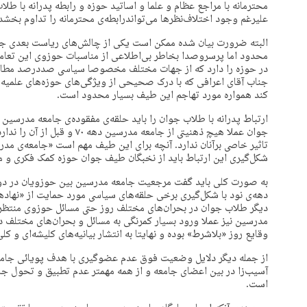
محترمانه با مراجع عظام و علما و اساتید حوزه و رابطه پدرانه با 
علیرغم وجود اختلاف‌نظرها می‌تواندرابطه‌ی محترمانه را تداوم بخشد
البته ضرورت بیان شده ممکن است یکی از چالش‌های ریاست بعدی جامع
محدود اما پرسروصدا بخاطر بی‌اطلاعی از مناسبات حوزوی این تعامل 
در حوزه را دارد که از جهات مختلف مخصوصا سیاسی صددرصد مطابق 
جناب آقای اعرافی که با درک صحیحی از ویژگی‌های حوزه‌های علمی
کند همواره مورد تهاجم این طیف بسیار محدود است.
ارتباط پدرانه با طلاب جوان را باید حلقه‌ی مفقوده‌ی جامعه مدرسی
جوان عملا هیچ ذهنیتی از جامعه مد
تاثیر خاصی برآنان ندارد. آنچه برای این طیف مهم است «جامعه‌ی مد
شکل‌گیری این ارتباط باید از نخبگان طیف جوان حوزه کمک فکری و م
به صورت کلی باید گفت مرجعیت جامعه مدرسین بین حوزویان در دو د
دهه‌ی نود با شکل‌گیری برخی حلقه‌های سیاسی مورد حمایت از «نها
دیگر طلاب جوان در بحران‌های مختلف روز حتی مسائل حوزوی منتظر 
مدرسین نیز عملا ورود بسیار کمرنگی به مسائل و بحران‌های مختلف 
وقایع روز «بلاشرط» بوده‌ و نهایتا به انتشار بیانیه‌های کلیشه‌ای و کل
از جمله دیگر دلایل وضعیت فوق عدم عضو‌گیری با هدف پویائی جا
آسیب‌زا در بین اعضای جامعه و از همه مهمتر عدم تطبیق و تحول جامع
است.