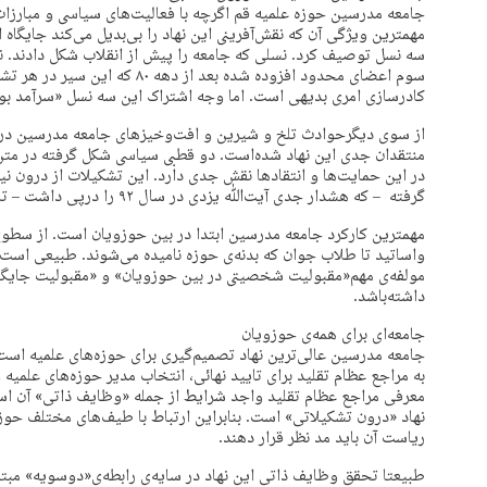
مهمترین ویژگی آن که نقش‌آفرینی این نهاد را بی‌بدیل می‌کند جایگا
سوم اعضای محدود افزوده شده بعد از 
کادرسازی امری بدیهی است. اما وجه اشتراک این سه نسل «سرآمد ب
از سوی دیگرحوادث تلخ و شیرین و افت‌وخیزهای جامعه مدرسین در 
در این حمایت‌ها و انتقادها نقش جدی دارد. این تشکیلات از درون نی
گرفته – که هشدار جدی آیت‌ﷲ یزدی در سال ۹۲ را درپی داشت – تا ضعف عملکرد برخی از بخش‌ها.
مهمترین کارکرد جامعه مدرسین ابتدا در بین حوزویان است. از سطوح
واساتید تا طلاب جوان که بدنه‌ی حوزه نامیده می‌شوند. طبیعی است 
مولفه‌ی مهم«مقبولیت شخصیتی در بین حوزویان» و «مقبولیت جایگاه 
داشته‌باشد.
جامعه‌ای برای همه‌ی حوزویان
جامعه مدرسین عالی‌ترین نهاد تصمیم‌گیری برای حوزه‌های علمیه اس
به مراجع عظام تقلید برای تایید نهائی، انتخاب مدیر حوزه‌‌های علمیه 
معرفی مراجع عظام تقلید واجد شرایط از جمله «وظایف ذاتی» آن است
نهاد «درون تشکیلاتی‌» است. بنابراین ارتباط با طیف‌های مختلف ح
ریاست آن باید مد نظر قرار دهند.
طبیعتا تحقق وظایف ذاتی این نهاد در سایه‌ی رابطه‌ی«دوسویه» مبتن