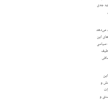
دید جدی
 می‌دهد
های این
 سیاسی
 طیف
افی
این
نش و
ات
نتی و