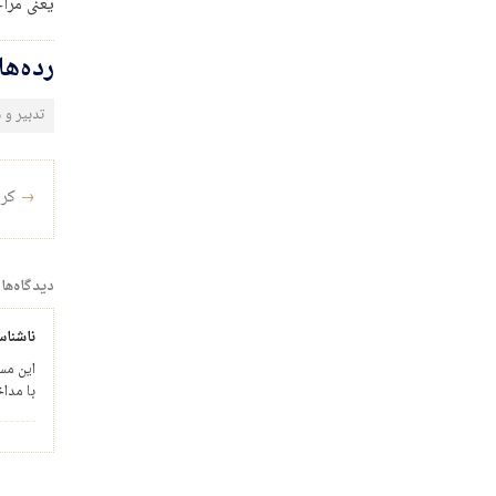
یعنی مرا
رده‌ه
تدبیر و
راه‌ب
→
کرس
دیدگاه‌ها
ناشنا
اين مس
با مداخ