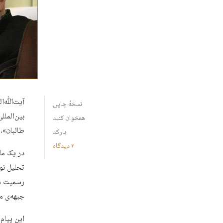
آیت‌ﷲ‌ال
نسخهٔ چاپی
بین‌الملل
همخوان کنید
طالبان»،
بارکد
۳ دیدگاه
در یک ما
تحلیل نو
رسمیت شن
جبهه‌ی م
این پیام