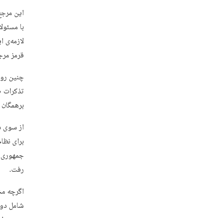
این مرجع
با مسئولا
لازمه‌ی 
قرمز مرج
چنین روی
تذکرات ص
برهمگان 
از سوی د
برای نظا
جمهوری ا
رفت.
اگرچه مخ
شامل دول