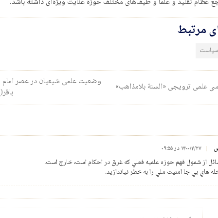
جع عظام تقلید و علما و طیف‌های مختلف حوزه عنایت ویژه‌ای داشته باشد.
ای مرتبط
 سیاست
ری نوشته
وضعیت علمی شیعیان در عصر امام 
ی علمی ترویجی «السنة بلامذاهب»
باقر(
س
۱۴۰۰/۴/۲۷ در ۰۹:۵۵
ائل از شمول فهم حوزه علميه فعلي كه غرق در احكام است، خارج است.
له هاي بي جا امنيت ملي را به خطر نياندازيد.