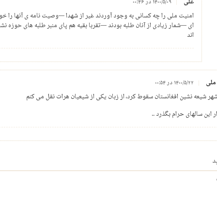
علی
۱۴۰۰/۵/۰۹ در ۰۰:۴۶
امنیت ملی را چه کسانی به وجود آوردند غیر از شهدا —وصیت نامه ی آنها را خوا
ای —شمار زیادی از آنان طلبه بودند —تقربا بقیه هم پای منبر طلبه های حوزه نش
اند
ملی
۱۴۰۰/۵/۲۲ در ۰۰:۵۴
هر شیعه نشین افغانستان سقوط کرد، از زبان یکی از شیعیان هرات نقل می کنم
ر این سالهای حرام بگذرد ..
د