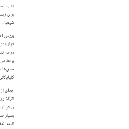
تقلید نس
برای زیس
شیعیان می
بررسی اظ
«پایبندی
مرجع تقل
و نظامی 
سنتی‌ها 
گلپایگان
جدای از 
اثرگذاری
روش آیت‌
بسیار صر
البته انت