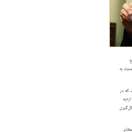
ع
تماد به
 که در
ز«به
ل‌گیری
عظام