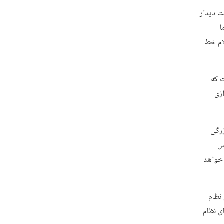
ت دیدار
ا
ام خط
 که
زی
زرگی
دس
 خواهد
نظام
ی نظام