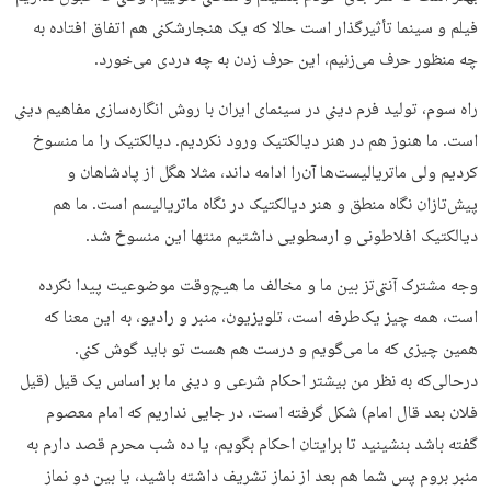
فیلم و سینما تأثیرگذار است حالا که یک هنجارشکنی هم اتفاق افتاده به
چه منظور حرف می‌زنیم، این حرف زدن به چه دردی می‌خورد.
راه سوم، تولید فرم دینی در سینمای ایران با روش انگاره‌سازی مفاهیم دینی
است. ما هنوز هم در هنر دیالکتیک ورود نکردیم. دیالکتیک را ما منسوخ
کردیم ولی ماتریالیست‌ها آن‌را ادامه داند، مثلا هگل از پادشاهان و
پیش‌تازان نگاه منطق و هنر دیالکتیک در نگاه ماتریالیسم است. ما هم
دیالکتیک افلاطونی و ارسطویی داشتیم منتها این منسوخ شد.
وجه مشترک آنتی‌تز بین ما و مخالف ما هیچ‌وقت موضوعیت پیدا نکرده
است، همه چیز یک‌طرفه است، تلویزیون، منبر و رادیو، به این معنا که
همین چیزی که ما می‌گویم و درست هم هست تو باید گوش کنی.
درحالی‌که به نظر من بیشتر احکام شرعی و دینی ما بر اساس یک قیل (قیل
فلان بعد قال امام) شکل گرفته است. در جایی نداریم که امام معصوم
گفته باشد بنشینید تا برایتان احکام بگویم، یا ده شب محرم قصد دارم به
منبر بروم پس شما هم بعد از نماز تشریف داشته باشید، یا بین دو نماز