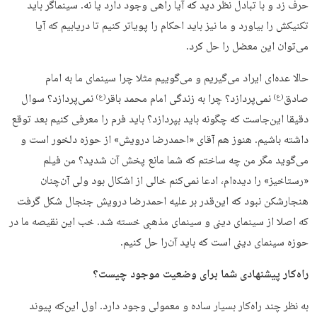
حرف زد و با تبادل نظر دید که آیا راهی وجود دارد یا نه. سینماگر باید
تکنیکش را بیاورد و ما نیز باید احکام را پویاتر کنیم تا دریابیم که آیا
می‌توان این معضل را حل کرد.
حالا عده‌ای ایراد می‌گیریم و می‌گوییم مثلا چرا سینمای ما به امام
صادق
نمی‌پردازد؟ چرا به زندگی امام محمد باقر
نمی‌پردازد؟ سوال
(ع)
(ع)
دقیقا این‌جاست که چگونه باید بپردازد؟ باید فرم را معرفی کنیم بعد توقع
داشته باشیم. هنوز هم آقای «احمدرضا درویش» از حوزه دلخور است و
می‌گوید مگر من چه ساختم که شما مانع پخش آن شدید؟ من فیلم
«رستاخیز» را دیده‌ام، ادعا نمی‌کنم خالی از اشکال بود ولی آن‌چنان
هنجارشکن نبود که این‌قدر بر علیه احمدرضا درویش جنجال شکل گرفت
که اصلا از سینمای دینی و سینمای مذهبی خسته شد. خب این نقیصه ما در
حوزه سینمای دینی است که باید آن‌را حل کنیم.
راه‌کار پیشنهادی شما برای وضعیت موجود چیست؟
به نظر چند راه‌کار بسیار ساده و معمولی وجود دارد. اول این‌که پیوند