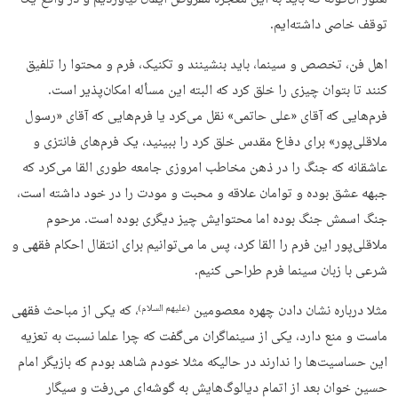
هنوز آن‌گونه که باید به این معجزه مفروض ایمان نیاوردیم و در واقع یک
توقف خاصی داشته‌ایم.
اهل فن، تخصص و سینما، باید بنشینند و تکنیک، فرم و محتوا را تلفیق
کنند تا بتوان چیزی را خلق کرد که البته این مسأله امکان‌پذیر است.
فرم‌هایی که آقای «علی حاتمی» نقل می‌کرد یا فرم‌هایی که آقای «رسول
ملاقلی‌پور» برای دفاع مقدس خلق کرد را ببینید، یک فرم‌های فانتزی و
عاشقانه که جنگ را در ذهن مخاطب امروزی جامعه طوری القا می‌کرد که
جبهه عشق بوده و توامان علاقه و محبت و مودت را در خود داشته است،
جنگ اسمش جنگ بوده اما محتوایش چیز دیگری بوده است. مرحوم
ملاقلی‌پور این فرم را القا کرد، پس ما می‌توانیم برای انتقال احکام فقهی و
شرعی با زبان سینما فرم طراحی کنیم.
مثلا درباره نشان دادن چهره معصومین
، که یکی از مباحث فقهی
(علیهم السلام)
ماست و منع دارد، یکی از سینماگران می‌گفت که چرا علما نسبت به تعزیه
این حساسیت‌ها را ندارند در حالیکه مثلا خودم شاهد بودم که بازیگر امام
حسین خوان بعد از اتمام دیالوگ‌هایش به گوشه‌ای می‌رفت و سیگار