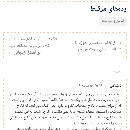
رده‌های مرتبط
تدبیر و سیاست
راه‌بری نوشته
«گوشه‌ای از اخلاق محمد» در
→
از نظام اقتصادی حوزه تا
کلام مرحوم آیت‌الله سید
شفافیت مالی بیوت مراجع
ابوالفضل زنجانی
←
دیدگاه‌ها
ناشناس
۱۴۰۰/۱۲/۰۹ در ۰۹:۴۸
معنای نکاح معاطاتی چیست؟ معنای ازدواج سفید چیست؟ آیا نکاح معاطات با
ازدواج سفید تفاوت دارند یا یکسان هستند؟ ظاهراً تصور اکثر افراد این است
که ازدواج سفید با نکاح معاطات تفاوت دارد. یعنی گمان می کنند که نکاح
معاطات را مشهور فقهاء شیعه جایز نمی دانند. و اگرچه شاید برخی فقهاء
شیعه نکاح معاطات را قبول داشته باشند ولی در هر صورت بین نکاح معاطاتی
با ازدواج سفید تفاوت وجود دارد.
ولی باید گفت مطابق آنچه در درس خارج فقه ، خارج بیع/ معاطات/ تنبیه