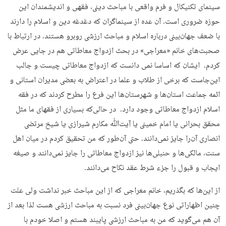
سینمای تکنیکال و فرم واقعی با مباحث دینی، فقهی و اندیشمندان این
حوزه ضروری است. آن عده از سینماگران که دغدغه دین و اسلام را دارند
با ضعف جهان‌بینی درباره اسلام و مباحث ارزشی روبرو هستند. در ارتباط با
صحبت‌های خانم «معراجی» در بحث ازدواج معاطاتی هم در جایی عرض
کردم. ایشان که اساسا نمی دانست که ازدواج معاطاتی چیست و جالب
این‌جاست که برخی از طلاب و علما در اعتراض به بعضی مدیران استانی و
ائمه جماعت استان‌ها و شهرستان‌ها این فرع را مطرح کردند که در فقه
اسلام ازدواج معاطاتی وجود دارد. در حالی‌که بسیاری از فقهای ما مثل
محقق بحرانی یا امام خمینی یا آیت‌ﷲ مکارم شیرازی یا شیخ مرتضی‌
انصاری آن‌را جایز نمی‌دانند. حتی آن‌طور که من تحقیق کردم در میان اهل
سنت، مالکی‌ها و حنبلی‌ها نیز ازدواج معاطاتی را جایز نمی‌دانند و صیغه
ایجاب و قبول را جزء شرط عقد نکاح می‌دانند.
از این‌ها که بگذریم، خانم معراجی که از این مباحث خبر نداشت ولی علت
چنین اظهاراتی نوع جهان‌بینی فرد نسبت به مباحث ارزشی هست لذا بعد از
آن هم می‌گوید که من به مباحث ارزشی پایبند هستم و اصلا خودم با