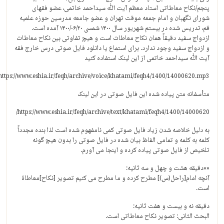
پنجم/نکاح معاطاتی استاد معظم آیت الله سیداحمد خاتمی، عضو فقهای
شورای نگهبان و امام جمعه موقت تهران و عضو جامعه مدرسین حوزه علمیه
قم، تدریس شده در بیستم شهریور سال ۱۴۰۰ شمسی ۱۴۰۰/۰۶/۲۰ آمده است.
ازدواج سفید دقیقاً همان نکاح معاطات است و هیچ تفاوتی بین نکاح معاطات
و ازدواج سفید وجود ندارد. برای استماع یا دانلود فایل صوتی درس خارج فقه
آیت الله سیداحمد خاتمی از این لینک استفاده کنید
https://www.eshia.ir/feqh/archive/voice/khatami/feqh4/1400/14000620.mp3
متأسفانه متن پیاده شده این فایل صوتی در این لینک
https://www.eshia.ir/feqh/archive/text/khatami/feqh4/1400/14000620/
به دلیل خلاصه شدن زیاد فایل صوتی کمی نامفهوم شده است لذا بنده مجدداً
کلمه به کلمه و تمامی الفاظ بیان شده در فایل صوتی را بدون هیچ گونه
تلخیص از فایل صوتی پیاده کرده و اینجا می آورم.
««دقیقه هشت و چهل و سه ثانیه:
آنچه امام[راحل(س)] مطرح کرده و ما مطرح می کنیم تصویر [نکاح]معاطاة
است.
دقیقه نه و بیست و هفت ثانیه:
البحث الثانی: تصویر نکاح معاطاتی است.