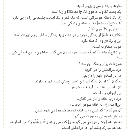
دقیقه یازده و سی و چهار ثانیه:
یک بحث تفاوت ماهوی نکاح[معاطاة] و زنا است.
زنا یک لحظه هوسرانی است. که یک عُمر و یک ابدیت پشیمانی را در پی دارد.
أمّا نکاح[معاطاة] یک مرحله ی زندگی است.
لذا داریم لکلِّ قومٍ نکاحٌ.
نکاح[معاطاة] از زندگی تجردی درآمدن و به زندگی تأهّلی روی آوردن است.
این با زنا فراوان فاصله دارد.
هویتاً متفاوت است.
در نکاح[معاطاة] گفتگو هست. مرد به زن می گوید حاضری با من زندگی کنی یا
نه؟
شروطت برای زندگی چیست؟
مرد شرائطش را می گوید.
ما [در اسلام] مَهر را داریم.
دیگران [از ادیان دیگر] در این زمینه چیزی شبیه مَهر را دارند.
زن راه می افتد می آید خانه شوهر.
این ایجاب زن است.
مرد درب خانه را باز می گذارد.
این[آمدن زن به خانه شوهر] ایجاب؛
آن هم [با باز گذاشتن درب خانه توسط شوهر] می شود قبول
بعدش هم وطیء صورت می گیرد.
بعدش هم [جشن عروسی می گیرند و] کف می زنند و شُلُو شُلُو راه می اندازند.
بعد هم مبارک باشد این ها مراحلش است.