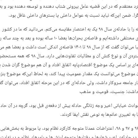
د معتقدم که در این قضیه عامل بیرونی شتاب دهنده و توسعه دهنده بود و ب
ا. ضمن این‌که نباید نسبت به عوامل داخلی یا بسترهای داخلی غافل بود.
این حادثه را با حادثه‌ی سال ۹۸ یک به اختصار مقایسه‌ می‌کنم. می‌دانید که ما در کشور
بحران‌های مختلفی داشته‌ایم و فاصله‌ی بحران‌ها بعضا ۱۰ ساله بوده و بعد به 
الان تقریبا می‌توان گفت که از سال ۹۸ تا ۱۴۰۱ فاصله‌ی اندکی است داشت و بعضا 
نوعی گستره‌ی آن و نوع کنش آن و مطالبات تفاوت‌هایی دارد. س
‌ای بر اساس یک موضوع اقتصادپایه اتفاق افتاد و آن هم موضوع گران شدن ب
ن موضوع می‌توانست یک مقدار عمومیت پیدا کند، به لحاظ این‌که موضوع بنزی
ار جامعه سروکار داشت. ولی حادثه‌ای که در این مرحله اتفاق افتاد، می‌توان گ
اشت: جنسیت، قومیت و مذهب
وادث خیابانی اخیر وجه زنانگی حادثه بیش از دفعه‌ی قبل بود، گرچه در آن حاد
ا به تعبیری خانم‌ها به نوعی نقش ایفا کردند.
در سال ۹۶ و ۹۷ و ۹۸، اعتراضات عمدتا متوجه کارکرد نظام بود، یا مربوط به بخش‌هایی
 در حادثه‌ی اخیر شعارها و رفتارها متوجه ارزش‌ها و باورهای نظام و در نهایت