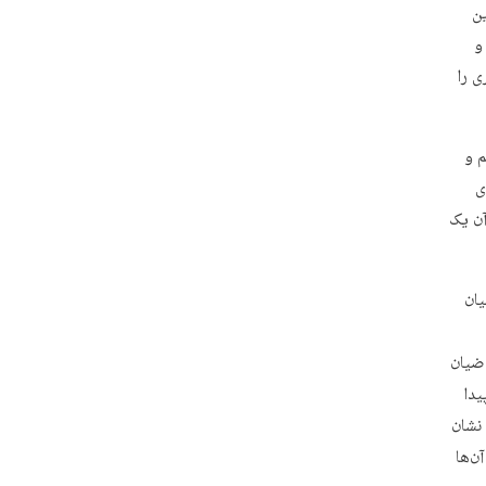
ین
و
ی را
م و
ی
آن یک
یان
اضیان
یدا
 نشان
ن‌ها