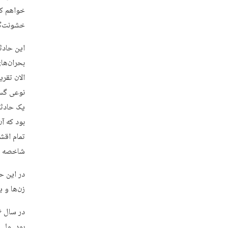
خواهم کر
خشونت‌گر
یک حادثه
بود که آ
تمام اقش
شاخصه د
در این ح
زن‌ها و ی
بود. ولی