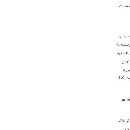
ه شدت
چند ساله رسید و
هم می‌بینیم به
ال ۹۸ که همه مستحضر هستید
نزین
ن با
فت کدام
ثه هم
 از نظام
 هم