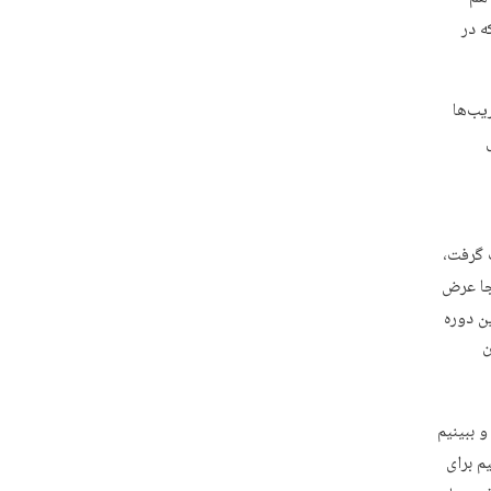
 که در
ریب‌ها
ت گرفت،
نجا عرض
ن دوره
ن
 ببینیم
م برای