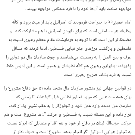
شکل، زمان و کیفیت ابراز باید متناسب با شرایط متفاوت باشد ولی در
مواجهه سخت باید آن‌ها خود را با فرد محکمی مواجهه ببینند.
امام خمینی
به صراحت فرمودند که اسرائیل باید از میان برود و کانّه
(ره)
وظیفه هر مسلمانی است که برای نابودی اسرائیل با هم مشارکت کنند و
مضحک‌تر این است که با توجه به فرمایشات مقام معظم رهبری نسبت به
فلسطین و بازگشت مرزهای جغرافیایی فلسطین، ادعا کردند که مسائل
عرف و بین الملل را به رسمیت می‌شناسند و چون سازمان ملل دو دولتی را
پذیرفته؛ بنابراین رهبری هم کانّه نظرشان بر همین است و این آدرس غلط
نسبت به فرمایشات صریح رهبری است.
در قوانین جهانی نیز منشور سازمان ملل متحد ماده ۵۱ حق دفاع مشروع را
برای همه ملت‌هایی که مورد تجاوز نظامی قرار گرفته‌اند تا زمانی که
سازمان ملل متحد وارد عمل شود و تجاوزگر را به عقب‌نشینی وادار ‌کند،
قرار داده و این مسئله نسبت به فلسطین و حرکت آن‌ها مشروع است و هم
حرکت حزب‌ﷲ لبنان در دفاع از خود و هم اقدام متقابلی که ایران نسبت
به تجاوز هوایی اسرائیل اگر انجام بدهد مشروع است و صرف نظر از