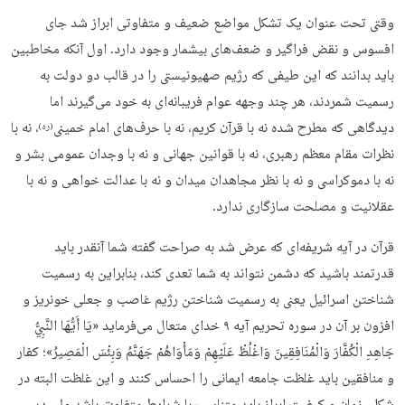
وقتی تحت عنوان یک تشکل مواضع ضعیف و متفاوتی ابراز شد جای
افسوس و نقض فراگیر و ضعف‌های بیشمار وجود دارد. اول آنکه مخاطبین
باید بدانند که این طیفی که رژیم صهیونیستی را در قالب دو دولت به
رسمیت شمردند، هر چند وجهه عوام فریبانه‌ای به خود می‌گیرند اما
دیدگاهی که مطرح شده نه با قرآن کریم، نه با حرف‌های امام خمینی
، نه با
(ره)
نظرات مقام معظم رهبری، نه با قوانین جهانی و نه با وجدان عمومی بشر و
نه با دموکراسی و نه با نظر مجاهدان میدان و نه با عدالت خواهی و نه با
عقلانیت و مصلحت سازگاری ندارد.
قرآن در آیه شریفه‌ای که عرض شد به صراحت گفته شما آنقدر باید
قدرتمند باشید که دشمن نتواند به شما تعدی کند، بنابراین به رسمیت
شناختن اسرائیل یعنی به رسمیت شناختن رژیم غاصب و جعلی خونریز و
افزون بر آن در سوره تحریم آیه ۹ خدای متعال می‌فرماید «يَا أَيُّهَا النَّبِيُّ
جَاهِدِ الْكُفَّارَ وَالْمُنَافِقِينَ وَاغْلُظْ عَلَيْهِمْ وَمَأْوَاهُمْ جَهَنَّمُ وَبِئْسَ الْمَصِيرُ»؛ کفار
و منافقین باید غلظت جامعه ایمانی را احساس کنند و این غلظت البته در