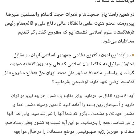
می‌دانست نداشته‌اند.
در همین راستا پای صحبت‌ها و نظرات حجت‌الاسلام والمسلمین علیرضا
پیروزمند، عضو هئیت علمی دانشگاه عالی دفاع ملی و قائم‌مقام رئیس
فرهنگستان علوم اسلامی نشسته‌ایم که مشروح گفت‌وگو تقدیم
مخاطبان می‌شود.
در ابتدا پیرامون دکترین دفاعی جمهوری اسلامی ایران در مقابل
تجاوز اسرائیل به خاک ایران اسلامی که طی چند روز گذشته صورت
گرفت و براساس ماده ۵۱ منشور ملل متحد ایران حق «دفاع مشروع» از
تمامیت ارضی خود دارد، توضیحی بفرمایید؟
آیه‌ ۶۰ سوره انفال می‌فرماید: براى مقابله با دشمن، هر چه نيرو در توان
داريد و اَسب‌هاى زين بسته را آماده كنيد تا بدين وسيله دشمن خدا و
دشمن خودتان و دشمنان ديگرى كه شما آنها را نمى‌شناسيد، ولى خدا آنها
را مى‌شناسد، همه را بترسانيد…و این آیه نسبت به کشور جعلی، متخاصم،
سفاک و خونریز رژیم صهیونیستی موضع مسلمانان را در قبال مواجهه