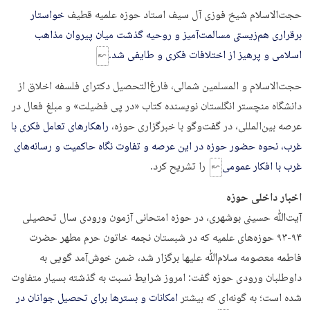
حجت‌الاسلام شیخ فوزی آل سیف استاد حوزه علمیه قطیف
خواستار
برقراری هم‌زیستی مسالمت‌آمیز و روحیه گذشت میان پیروان مذاهب
اسلامی و پرهیز از اختلافات فکری و طایفی شد.
حجت‌الاسلام و المسلمین شمالی، فارغ‌التحصیل دکترای فلسفه اخلاق از
دانشگاه منچستر انگلستان نویسنده کتاب «در پی فضیلت» و مبلغ فعال در
عرصه بین‌المللی، در گفت‌وگو با خبرگزاری حوزه،
راهکارهای تعامل فکری با
غرب، نحوه حضور حوزه در این عرصه و تفاوت نگاه حاکمیت و رسانه‌های
غرب با افکار عمومی
را تشریح کرد.
اخبار داخلی حوزه
آیت‌ﷲ حسینی بوشهری، در حوزه امتحانی آزمون ورودی سال تحصیلی
۹۴-۹۳ حوزه‌های علمیه که در شبستان نجمه خاتون حرم مطهر حضرت
فاطمه معصومه سلام‌ﷲ علیها برگزار شد، ضمن خوش‌آمد گویی به
داوطلبان ورودی حوزه گفت: امروز شرایط نسبت به گذشته بسیار متفاوت
شده است؛ به گونه‌ای که بیشتر
امکانات و بسترها برای تحصیل جوانان در