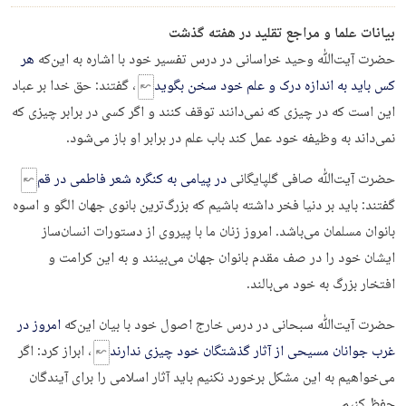
بیانات علما و مراجع تقلید در هفته گذشت
حضرت آیت‌ﷲ وحید خراسانی در درس تفسیر خود با اشاره به این‌که
هر
کس باید به اندازه درک و علم خود سخن بگوید
، گفتند: حق خدا بر عباد
این است که در چیزی که نمی‌دانند توقف کنند و اگر کسی در برابر چیزی که
نمی‌داند به وظیفه خود عمل کند باب علم در برابر او باز می‌شود.
حضرت آیت‌ﷲ صافی گلپایگانی
در پیامی به کنگره شعر فاطمی در قم
گفتند: بايد بر دنيا فخر داشته باشيم كه بزرگ‌ترين بانوی جهان الگو و اسوه‌
بانوان مسلمان می‌باشد. امروز زنان ما با پيروی از دستورات انسان‌ساز
ايشان خود را در صف مقدم بانوان جهان می‌بينند و به اين كرامت و
افتخار بزرگ به خود می‌بالند.
حضرت آیت‌ﷲ سبحانی در درس خارج اصول خود با بیان این‌که
امروز در
غرب جوانان مسیحی از آثار گذشتگان خود چیزی ندارند
، ابراز کرد: اگر
می‌خواهیم به این مشکل برخورد نکنیم باید آثار اسلامی را برای آیندگان
حفظ کنیم.