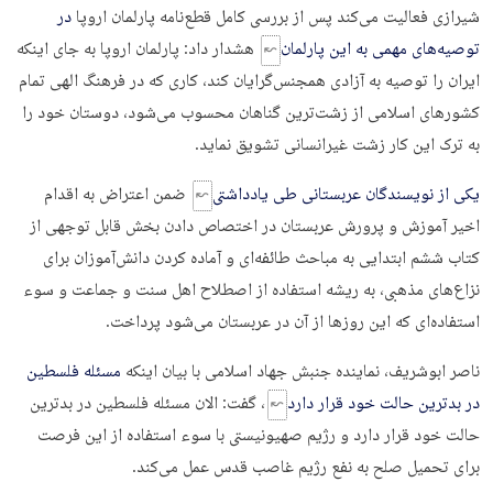
شیرازى فعالیت مى‌کند پس از بررسى کامل قطع‌نامه پارلمان اروپا
در
توصیه‌های مهمی به این پارلمان
هشدار داد: پارلمان اروپا به جاى اینکه
ایران را توصیه به آزادى همجنس‌گرایان کند، کارى که در فرهنگ الهى تمام
کشورهاى اسلامى از زشت‌ترین گناهان محسوب مى‌شود، دوستان خود را
به ترک این کار زشت غیرانسانى تشویق نماید.
یکی از نویسندگان عربستانی طی یادداشتی
ضمن اعتراض به اقدام
اخیر آموزش و پرورش عربستان در اختصاص دادن بخش قابل توجهی از
کتاب ششم ابتدایی به مباحث طائفه‌ای و آماده کردن دانش‌آموزان برای
نزاع‌های مذهبی، به ریشه استفاده از اصطلاح اهل سنت و جماعت و سوء
استفاده‌ای که این روزها از آن در عربستان می‌شود پرداخت.
ناصر ابوشریف، نماینده جنبش جهاد اسلامی با بیان اینکه
مسئله فلسطین
در بدترین حالت خود قرار دارد
،‌ گفت: الان مسئله فلسطین در بد‌ترین
حالت خود قرار دارد و رژیم صهیونیستی با سوء استفاده از این فرصت
برای تحمیل صلح به نفع رژیم غاصب قدس عمل می‌کند.