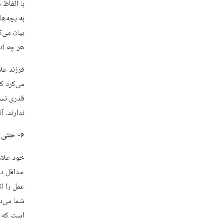
با الفاظ 
به بچه‌ه
بیان می‌
هر چه آد
فرزند علا
می‌کرد ک
قدری نسب
ندارند. آ
۶- حتی در دلم هم نگفتم…
خود علام
حداقل در 
عمل را ان
شما می‌د
است که خ