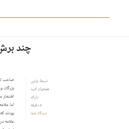
چند برش 
صاحب تفس
نسخهٔ چاپی
بزرگان و
همخوان کنید
افتخار م
بارکد
اما علام
۵ دقیقه
بودند که 
دیدگاه شما
علامه در