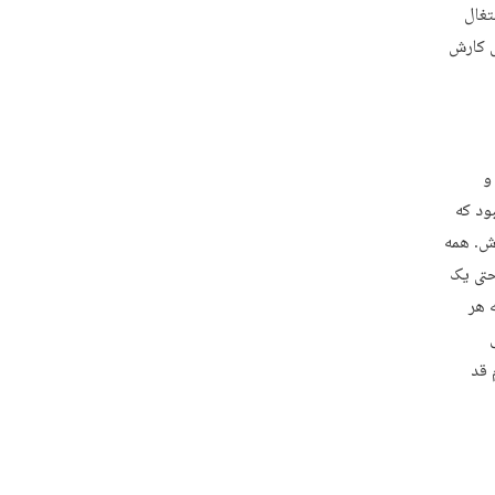
تغال
ل کارش
و
ود که
رش. همه
حتی یک
 هر
 قد