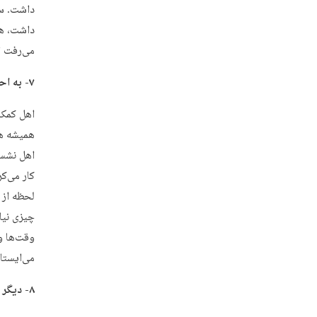
داشت. سم
داشت، هر
می‌رفت ت
۷- به احترام خانم و بچه‌ها می‌ایستاد
اهل کمک د
همیشه هم
اهل نشست
کار می‌ک
لحظه از 
چیزی نیا
وقت‌ها وق
می‌ایستاد
۸- دیگر جلسه خصوصی است