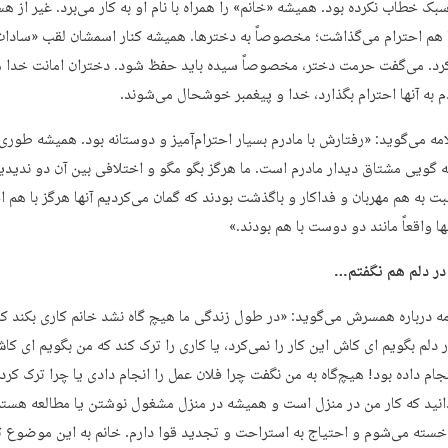
سبک خطاب نکرده بود. همیشه «خانم» را همراه با نام او به کار می‌برد. غیر از 
ا هم احترام می‌گذاشت؛ مخصوصاً به دخترها. همیشه کنار اسمشان لقب «سادات
کرد. می‌گفت حرمت دختر، مخصوصاً سیده باید حفظ شود. دختران امانت خدا 
م به آنها احترام بگذارد، خدا و پیغمبر خوشحال می‌شوند.
مه می‌گوید: «رفتارش با مادرم بسیار احترام‌آمیز و دوستانه بود. همیشه طوری 
ه گویی مشتاق دیدار مادرم است. ما هرگز بگو مگو و اختلافی بین آن دو ندیدیم
ت به هم مهربان و فداکار و باگذشت بودند که گمان می‌کردیم آنها هرگز با هم ا
نها واقعاً مانند دو دوست با هم بودند.»
ه درباره همسرش می‌گوید: «در طول زندگی ما هیچ گاه نشد خانم کاری بکند ک
دلم بگویم ای کاش این کار را نمی‌کرد، یا کاری را ترک کند که من بگویم ای کا
جام داده بود! هیچ‌گاه به من نگفت چرا فلان عمل را انجام دادی یا چرا ترک کردی
انید که کار من در منزل است و همیشه در منزل مشغول نوشتن یا مطالعه هستم
سته می‌شوم و احتیاج به استراحت و تجدید قوا دارم. خانم به این موضوع 