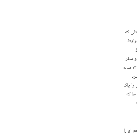
یطی که
رایط
و سفر
آن هم با این شرایط سخت؟! سید عبدالباقی (فرزند ارشد خانواده) که آن روزها پسرکی ۱۴ ساله
رد
 را پاک
جا که
.
 او را