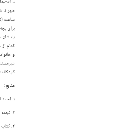
ساعت‌های
ظهر تا ش
ساعت (نش
برای بچه
یادشان م
کدام از 
و خانواد
غیرمستقی
کودکانه‌
منابع:
۱. احمد لقمانی، علامه طباطبایی، تهران، مؤسسه انتشارات امیرکبیر
۲. نجمه سادات طباطبایی، دختر علامه، گفت‌وگو با مجلات بشارت.
۳. کتاب یادها و یادگارها.