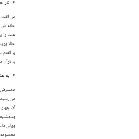
۲- ناراحتی به خاطر بچه گربه
می‌گفت آ
خانه‌اش 
علت را پ
حالا پری
و گفتم بر
با قرآن 
۳- به عشق همسر
می‌رسید.
آن چهار 
پنجشنبه)
پولی داد
معصومه
(