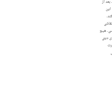
بعد از
این
ند.
نقاشی
سی. هیچ
ی دینی
رت