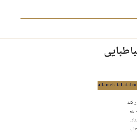
باطبایی
ر کند
 هم
اد.
تاب