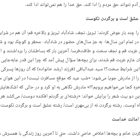
 آدم نتواند حق مردم را ادا کند، حق خدا را هم نمی‌تواند ادا کند.
را چند بار عوض کردند: تبریز، نجف، شادآباد تبریز و بالاخره قم؛ آن هم در شرا
 در تمام این سال‌ها- به جز سال‌های حضور در شادآباد- محقر و کوچک بود و ش
 غربت قم و نجف سخت و طاقت‌فرسا. آخرین بار که بساطشان را برداشتند و از
ن عازم غربت قم شدند، برای بچه‌ها سؤال پیش آمد که چرا این قدر جابه‌جایی 
را از مادرش جویا می‌شود؛ «شب عید که موقع مسافرت نیست! در این هوای س
لاخره کجا می‌خواهیم برویم؟!» مادرش نگاهی به او کرد و در حالی که اشک‌هایش
این دو بیت شعر را برایش خواند: «رشته‌ای بر گردنم افکنده دوست/ می‌کشد هر 
 اوست. رشته برگردن نه از بی‌مهری است/ رشته عشق است و برگردن نکوست»
ردن خانم و بچه‌ها اخلاص خاصی داشت. حتی تا آخرین روز زندگی با همسرش هم