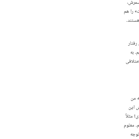
هسمرش،
» را هم
هستند.
رفتار
. به
ختلافی
ه من
ش این
! مثلاً
. معلوم
توجه