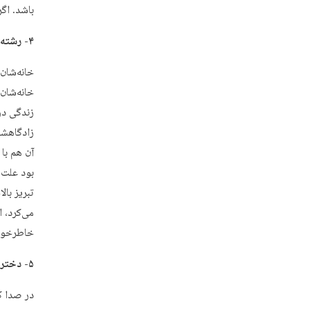
باشد. اگر
۴- رشته عشق است و برگردن نکوست
خانه‌شان 
خانه‌شان
زندگی در
زادگاهشا
بود علت 
تبریز با
می‌کرد، 
خاطرخواه
۵- دختر امانت خداست
در صدا ک