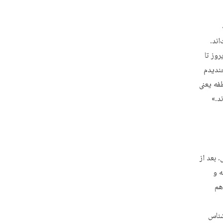
اند.
وز تا
خندیدم
فه یعنی
د.»
 بعد از
 و
هم
شناس