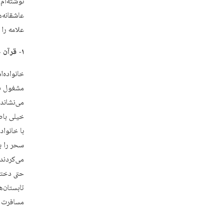
نوشته‌ام
عاشقانه‌
علامه را 
۱- قرآن خواندن روی پای بابا
خانواده‌
مشغول قر
می‌نشاند 
خیلی باص
با خانوا
سحر را ب
تابستان‌ه
مسافرت م