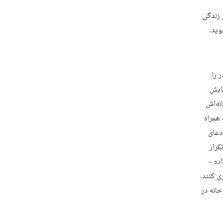
 زندگی
وید.
 را
هایش
نه‌اش
همراه
دعای
کرار
انواده –
 روز کنار هم عزاداری کنند.
خانه در