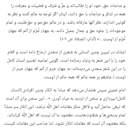
و مناجات حق، خود او را طالب‌اند و عزّ و شرف و فضیلت و معرفت را
همه در تذکر و مناجات با حق دانند. اینان اگر توجه به عالم کنند و نظر به
کونین اندازند، نظر آنها عارفانه باشد، و در عالم حق‌جو و حق‌طلبند و تمام
موجودات را جلوه حق و جمال جمیل دانند. به جهان خُرّم از آنم که جهان
خُرّم از اوست…» (آداب الصلاة، ص ۱۰۹)
ایشان در تبیین چنین انسانی به شعری از سعدی ارجاع داده است و کلام
خود را با این شعر به پایان رسانده است. گویی تمامیه تفسیر انسان کامل
را در این شعر سعدی می‌دیده‌اند: به جهان خرم از آنم که جهان خرم از
اوست / عاشقم بر همه عالم که همه عالم از اوست.
امام خمینی سپس هشدار می‌دهد که مبادا به انکار چنین افرادی (انسان
کامل) بپردازی و سخن از تردید به میان آوری. «…این سخن برای آن است
که تیغی حاصل آید و لااقل منکر مقامات اهل ﷲ نباشد، این انکار سر منشأ
تمام بدبختی‌ها و شقاوت‌هاست. مقصود ما آن نیست که اهل ﷲ کیان‌اند،
بلکه مقصود آن است که مقامات انکار نشود، اما صاحب این مقامات کیست،