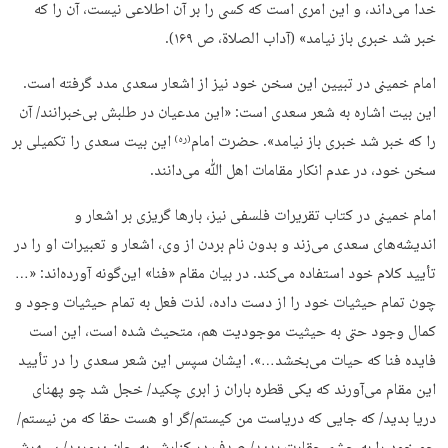
خدا می‌داند، و این امری است که کسی را بر آن اطلاعی نیست، آن را که
خبر شد خبری باز نیامد» (آداب الصلاة، ص ۱۶۹).
امام خمینی در تبیین این سخن خود نیز از اشعار سعدی مدد گرفته است.
این بیت اشاره به شعر سعدی است: «این مدعیان در طلبش بی‌خبرانند/ آن
را که خبر شد خبری باز نیامد». حضرت امام
این بیت سعدی را تکمیلی بر
(ره)
سخن خود، در عدم انکار مقامات اهل ﷲ می‌دانند.
امام خمینی در کتاب تقریرات فلسفی نیز، بارها گریزی بر اشعار و
اندیشه‌های سعدی می‌زند و بدون نام بردن از وی، اشعار و تعبیرات او را در
تأیید کلام خود استفاده می‌کند. در بیان مقام «فنا» این‌گونه آورده‌اند: «…
چون تمام حیثیات خود را از دست داده، لذت فعل به تمام حیثیات وجود و
کمال وجود حتی به حیثیت موجودیت هم، متحیث شده است، این است
فایده فنا که حیات می‌بخشد…». ایشان سپس این شعر سعدی را در تأیید
این مقام می‌آورند که یکی قطره باران ز ابری چکید/ خجل شد چو پهنای
دریا بدید/ که جایی که دریاست من کیستم/گر او هست حقا که من نیستم/