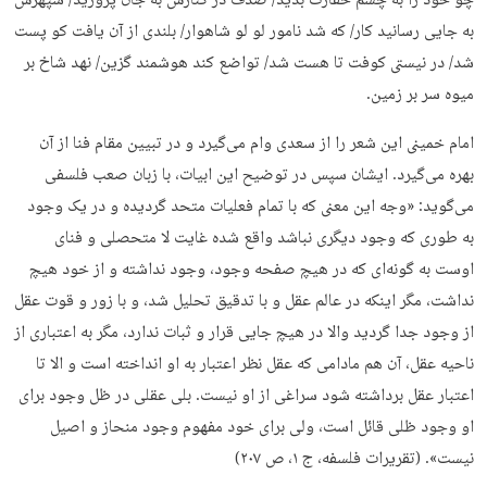
چو خود را به چشم حقارت بدید/ صدف در کنارش به جان پرورید/ سپهرش
به جایی رسانید کار/ که شد نامور لو لو شاهوار/ بلندی از آن یافت کو پست
شد/ در نیستی کوفت تا هست شد/ تواضع کند هوشمند گزین/ نهد شاخ بر
میوه سر بر زمین.
امام خمینی این شعر را از سعدی وام می‌گیرد و در تبیین مقام فنا از آن
بهره می‌گیرد. ایشان سپس در توضیح این ابیات، با زبان صعب فلسفی
می‌گوید: «وجه این معنی که با تمام فعلیات متحد گردیده و در یک وجود
به طوری که وجود دیگری نباشد واقع شده غایت لا متحصلی و فنای
اوست به گونه‌ای که در هیچ صفحه وجود، وجود نداشته و از خود هیچ
نداشت، مگر اینکه در عالم عقل و با تدقیق تحلیل شد، و با زور و قوت عقل
از وجود جدا گردید والا در هیچ جایی قرار و ثبات ندارد، مگر به اعتباری از
ناحیه عقل، آن هم مادامی که عقل نظر اعتبار به او انداخته است و الا تا
اعتبار عقل برداشته شود سراغی از او نیست. بلی عقلی در ظل وجود برای
او وجود ظلی قائل است، ولی برای خود مفهوم وجود منحاز و اصیل
نیست». (تقریرات فلسفه، ج ۱، ص ۲۰۷)