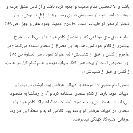
باشد و الا تحصیل مقام محبت و جذبه کرده باشد و از کاس عشق جرعه‌ای
نوشیده باشد آنچه از محبوبش به وی رسد. زهر از قِبَلِ تو نوش دارد/
فحش از دهن تو طیبات است…»(شرح حدیث جنود عقل و جهل، ص ۱۶۹)
امام خمینی حتی مواقعی که از تفصیل کلام خود عذر می‌طلبد و شرح
بیشتری از کلام خود نمی‌دهد، به این مصرع از سعدی بسنده می‌کند: «من
عاجزم ز گفتن و خلق از شنیدنش» (به عنوان نمونه، سر الصلوة ص ۱۱۵)
این مصرعی است از بیت: «من گنگ خواب دیده و عالم تمام کر/ من عاجزم
ز گفتن و خلق از شنیدنش».
سخن امام خمینی
آمیخته با ادبیاتی عرفانی بود. ایشان در بیان این
(ره)
ادبیات خود، بارها از کلام سعدی استفاده کرد و آن را رهگشا به مقصود
می‌دانست. به نظر می‌رسد حضرت امام
نقطهٔ اشتراک کلام خود را با
(ره)
سعدی، در ادبیات عرفانی او یافته بود. کلامی که به واسطهٔ این طراوت
عرفانی، هیچ‌گاه کهنگی نپذیرفت.