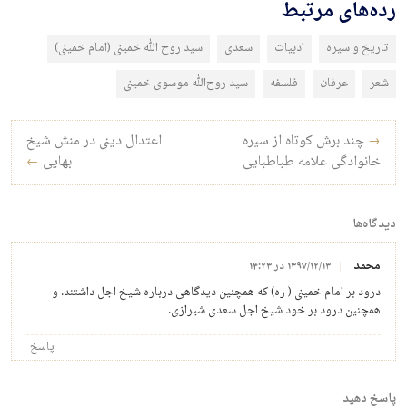
رده‌های مرتبط
تاریخ و سیره
ادبیات
سعدی
سید روح الله خمینی (امام خمینی)
شعر
عرفان
فلسفه
سید روح‌الله موسوی خمینی
راه‌بری نوشته
→
چند برش کوتاه از سیره
اعتدال دینی در منش شیخ
خانوادگی علامه طباطبایی
بهایی
←
دیدگاه‌ها
محمد
۱۳۹۷/۱۲/۱۳ در ۱۴:۲۳
درود بر امام خمینی ( ره) که همچنین دیدگاهی درباره شیخ اجل داشتند. و
همچنین درود بر خود شیخ اجل سعدی شیرازی.
پاسخ
پاسخ دهید