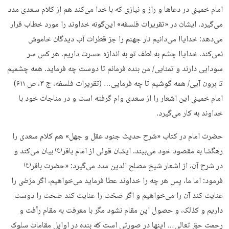
امام خمینی در دعاها و راز و نیازی که با خدا می‌کند هم از کلام سعدی مدد
می‌گیرد. ایشان در «تقریرات فلسفه» این‌گونه خداوند را مورد خطاب قرار
می‌دهد: خدایا! می‌دانیم نار جهنم را جز قطرات آب دیدگان خاموش
نمی‌کند. خدایا! چشم به لطف تو به اندازه حسرت داریم. هر کس سر
سودایی دارند و تمنایی/ من بنده فرمانم تا دوست چه فرماید. همه چشمیم
تا برون آیی/ همه گوشیم تا چه فرمایی… (تقریرات فلسفه، ج ۳، ص ۶۱۱)
امام خمینی این اشعار را از سعدی وام گرفته است و در مناجات خود با
خداوند به کار می‌گیرد.
حضرت امام در کتاب «شرح حدیث جنود عقل و جهل» هم کلام سعدی را
رهگشا به مقصود خود می‌بیند. ایشان قولی از امام باقر
بیان می‌کند و
(ع)
در شرح آن، از اشعار شیخ مصلح الدین مدد می‌گیرد: «حضرت باقر
(ع)
فرمود: اما ما، پس هر چه را خداوند عطا فرماید می‌خواهیم، اگر مرَضی را
عنایت کند آن را می‌خواهیم و اگر صحّت را عنایت کند صحت را دوست
داریم و کذلک، و حصول این مقام نشود مگر با معرفت به مقام رأفت و
رحمت حق تعالی… اینها در صورتی است که بنده در اوایل مقامات سلوک