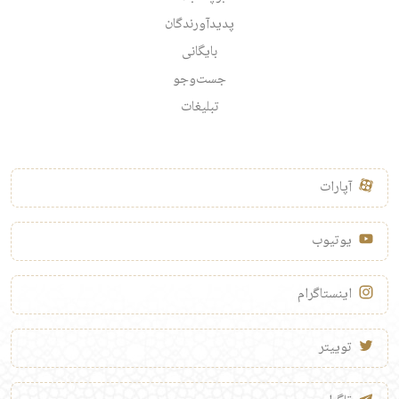
پدیدآورندگان
بایگانی
جست‌وجو
تبلیغات
آپارات
یوتیوب
اینستاگرام
توییتر