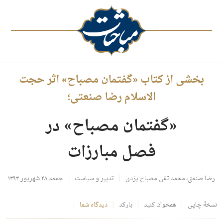
بخشی از کتاب «گفتمان مصباح» اثر حجت
الاسلام رضا صنعتی؛
«گفتمان مصباح» در
فصل مبارزات
رضا صنعتی
،
محمد تقی مصباح یزدی
تدبیر و سیاست
جمعه، ۲۸ شهریور ۱۳۹۳
نسخهٔ چاپی
همخوان کنید
بارکد
دیدگاه شما