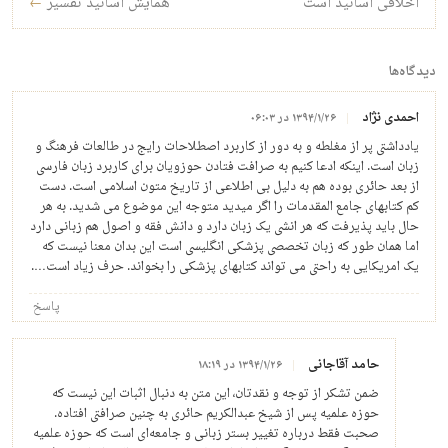
اخلاقی اساتید است
همایش اساتید تفسیر
←
دیدگاه‌ها
احمدی نژاد
۱۳۹۴/۱/۲۶ در ۰۶:۰۳
یادداشتی پر از مغلطه و به دور از کاربرد اصطلاحات رایج در طالعات فرهنگ و
زبان است. اینکه ادعا کنیم به صرافت فتادن حوزویان برای کاربرد زبان فارسی
از بعد حائری بوده هم به دلیل بی اطلاعی از تاریخ متون اسلامی است. دست
کم کتابهای جامع المقدمات را اگر میدید متوجه این موضوع می شدید. به هر
حال باید پذیرفت که هر انشی یک زبان دارد و دانش فقه و اصول هم زبانی دارد
اما همان طور که زبان تخصصی پزشکی انگلیسی است این بدان معنا نیست که
یک امریکایی به راحتی می تواند کتابهای پزشکی را بخواند. حرف زیاد است….
پاسخ
حامد آقاجانی
۱۳۹۴/۱/۲۶ در ۱۸:۱۹
ضمن تشکر از توجه و نقدتان، این متن به دنبال اثبات این نیست که
حوزه علمیه پس از شیخ عبدالکریم حائری به چنین صرافتی افتاده.
صحبت فقط درباره تغییر بستر زبانی و جامعه‌ای است که حوزه علمیه