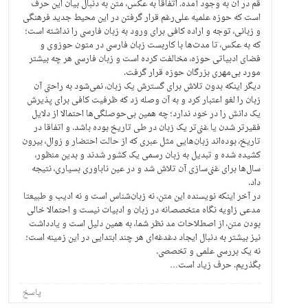
قم در آن به وجود آمده. اتفاقا به عکس، متن به دنبال بیان این حرف
است که حوزه علمیه علی‌رغم قرار گرفتن در این محیط جدید فرهنگی
و زبانی، توجه و اراده کافی برای ورود به زبان فارسی را نداشته است؛
که به عکس، تا مدت‌ها با کاربست زبان فارسی در متون حوزوی و
فضای ادبیاتی حوزه، مخالفت کرده است و زبان فارسی هر چه بیشتر
مورد بی‌مهری بزرگان حوزه قرار گرفت.
دیگر اینکه بدون تلاش برای گسترش یک زبان، نمی‌شود به راحتی آن
زبان را لغو اعتبار کرد و به آن وصله زد که ظرفیت کافی برای پذیرش
یک دانش را در خود ندارد؛ چه همین بی‌حوصلگی‌ها احتمالا از دلایل
فقیرتر شدن یا غنی‌تر یک زبان در طی تاریخ بوده باشد. و اتفاقا در
تاریخ، بوده‌اند زبان‌هایی مثل عبری که از حالت احتضار و زوال، بیرون
کشیده شده و تبدیل به زبان رسمی یک کشور شدند و بدین منظور،
سال‌ها برای غنی‌سازی آن تلاش شد و در عین ناباوری بسیاری، نتیجه
داد.
در آخر اینکه نویسنده این متن، نه زبان‌شناس است و نه ادیب و طبیعتا
مدعی زاویه نگاه متخصصانه در زبان و ادبیات نیست و احتمالا خالی
بودن متن، از اصطلاحات مد نظر شما، به همین دلیل است و یادداشت
نیز بیشتر به دنبال ایجاد دغدغه‌ای هر چند ابتدایی در این زمینه است؛
نه یک بررسی علمی و تخصصی.
بگذریم. حرف زیاد است…
پاسخ