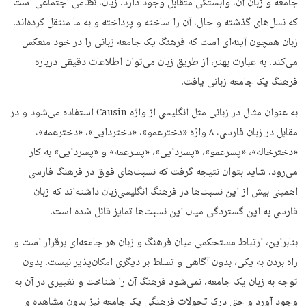
جامعه و زبان آن، وابستگی متقابل وجود دارد. زبان، نظامی اجتماعی است
که نسل‌های گذشته و حال، آن را ساخته و پرداخته و به ما منتقل کرده‌اند.
زبان همچون آینه‌ای است که فرهنگ یک جامعه زبانی را در خود منعکس
می‌کند. به عبارت بهتر، از طریق زبان می‌توان اطلاعات دقیقی درباره
فرهنگ یک جامعه زبانی یافت.
به عنوان مثال در زبانی مثل انگلیسی از واژه Causin استفاده می‌شود و در
مقابل در زبان فارسی، ۸ واژه «دخترعمو»،‌ «دختردایی»، «دخترعمه»،
«دخترخاله»، «پسرعمو»،‌ «پسردایی»، «پسرعمه» و «پسردایی» به کار
می‌رود. شاید بتوان نتیجه گرفت که نسبت‌های فوق در فرهنگ فارسی
اهمیتی بیش از این نسبت‌ها در فرهنگ انگلیسی‌زبان داشته‌اند که زبان
فارسی به این گستردگی میان این نسبت‌ها تمایز قائل شده است.
بنابراین، ارتباط مستحکمی میان فرهنگ و زبان هر جامعه‌ای برقرار است و
راه بردن به یکی، بدون آگاهی و تسلط بر دیگری امکان‌پذیر نیست. بدون
توجه به زبان یک جامعه، نمی‌شود فرهنگ آن را شناخت و تغییری در آن به
وجود آورد و حتی درک تحولات فرهنگی یک جامعه نیز بدون مشاهده و