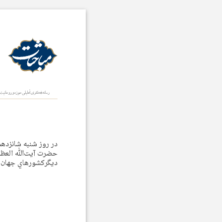
حضرت آيت‌ﷲ العظمي 
ديگركشورهاي جهان سف