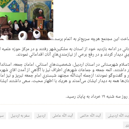
خت این مجتمع هرچه سریع‌تر به اتمام برسد.
ي در ادامه بازديد خود از استان به مشکین‌شهر رفتند و در مركز حوزه علمیه اي
ي دیدار کردند و در رفع برخي از نيازمندي‌هاي آنان اقداماتي نمودند.
سلام شهرستانی در استان اردبیل، شخصيت‌هاي استاني، امامان جمعه، استاندار،
اشتند. ائمه جمعه و جماعات شهرهاي اطراف نيز با آگاهي از آمدن اقاي شهرست
ار و گفت‌وگو نمودند؛ ازجمله آيت‌ﷲ مجتهد شبستري امام جمعه تبريز و نيز امام
ن‌ها همه به ديدار ايشان می‌آمدند و هريك با اظهار محبت، سعی داشتند ایشان 
۱ خرداد به پايان رسيد.
یت الله اردبیلی
آیت الله حاتمی
آیت الله عاملی
اردبیل
سفر به اردبیل
سید
ری