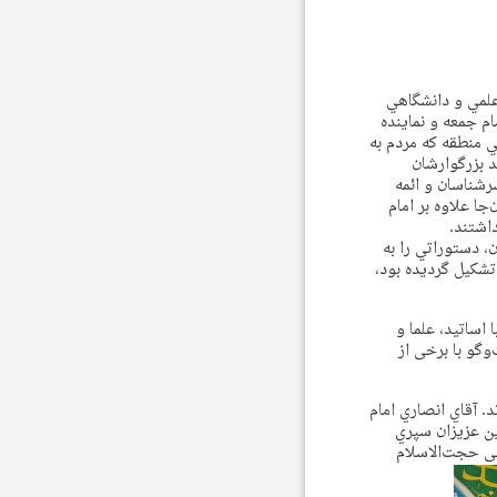
لمي و دانشگاهي
ام جمعه و نماينده
 منطقه که مردم به
 بزرگوارشان
رشناسان و ائمه
ا علاوه بر امام
اشتند.
، دستوراتي را به
شكيل گرديده بود،
اساتيد، علما و
گو با برخی از
. آقاي انصاري امام
ين عزيزان سپري
لی حجت‌الاسلام