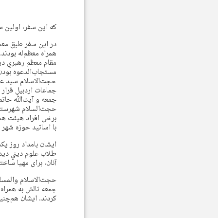
که این سفر، اولین س
در اين سفر طبق مع
همراه معظم‌‌له بودند
مقام معظم رهبري در
مستجاب‌الدعوه بودن
حجت‌الاسلام سید علی
جماعات اردبیل قرار 
جمعه و آیت‌ﷲ حاتمی
حجت‌السلام شهرستانی
برخی افراد هیئت هم
با اساتيد حوزه شهر 
ایشان بامداد روز يك
طلاب علوم ديني ديد
آنان، برای مهيا ساخت
حجت‌الاسلام والمسلم
جمعه تالش به همراه 
كردند. ایشان هم‌چني