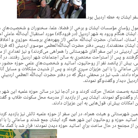
فر ایشان به خطه اردبیل بود.
مول رؤساي مؤسسات ايشان و برخي از فضلا، علما، سخنوران و شخصيت‌هاي ع
. ایشان هنگام ورود به شهر اردبيل (در فرودگاه) مورد استقبال آیت‌ﷲ عاملي ام
 استان، استاندار، حضرت آیت‌ﷲ حاتمي (از چهره‌هاي برجسته حوزوي و اخلاقي
 ایشان معتقدند)، رییس دفتر حضرت آیت‌ﷲ‌العظمی موسوی اردبیلی (که فرزند
 اردبیلی در این سفر آقای شهرستانی را همراهی می‌کردند) و نيز تعدادي از س
گرفتند و پس از استراحت مختصري به سالن اجتماعات شهر اردبيل رفتند. در آن‌ج
، بيش از پانصد نفر از روحانيون، اساتيد و شخصيت‌هاي علمي حوزه حضور د
 ساعاتي را با اين عزيزان سپري كردند و پس از شنیدن مشكلات و مسایل آنان
راه دادند. شب نيز در محفلي ديگر كه در دفتر حضرت آیت‌ﷲ العظمي اردبيلي ت
اردبيل ديدار وگفت‌وگو نمودند.
شنبه به‌سمت خلخال حركت کردند و در آن‌جا نيز در سالن حوزه علميه اين شهر با 
ار وگفت‌وگو نمودند. ایشان پس از بازدید از مدرسه محل سكونت طلاب و گفت‌و
ن امكانات بيش‌تر، قول‌هایی به این عزیزان دادند.
ین شهرستانی و هیئت همراه، در اين سفر از حوزه علميه تالش نيز بازدید کردند
اساتيد حوزه و روحانيون اين شهر همه گرد ايشان جمع شدند و ساعاتي را با ا
ن از مجتمع در حال ساخت براي اساتيد حوزه ديدن نمودند؛ قرار شد با کمک ما