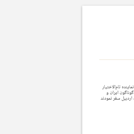
اد و نماينده تام‌الاختيار
وناگون ايران و
اردبيل سفر نمودند