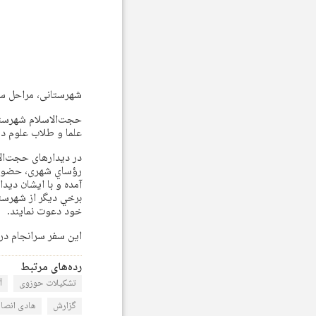
شهرستانی، مراحل سا
حجت‌الاسلام شهرستان
علما و طلاب علوم دين
در دیدارهای حجت‌الا
رؤساي شهری، حضور د
آمده و با ايشان ديد
برخي ديگر از شهرستا
خود دعوت نمایند.
اين سفر سرانجام در روز سه شنبه ۹
رده‌های مرتبط
تشکیلات حوزوی
آ
گزارش
هادی انصا